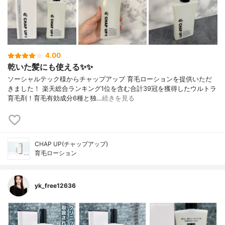
4.00
乾いた髪にも使える✨✨
ソーシャルテック様からチャップアップ 育毛ローションを提供いただ
きました！ 楽天総合ランキング1位を含む合計39冠を獲得したウルトラ
育毛剤！育毛有効成分6種と独…
続きを見る
CHAP UP(チャップアップ)
育毛ローション
yk_free12636