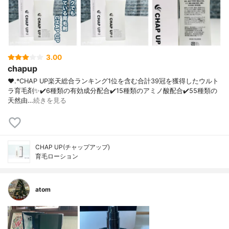
3.00
chapup
❤︎.*CHAP UP⁡楽天総合ランキング1位を含む合計39冠を獲得したウルト
ラ育毛剤✨⁡✔️6種類の有効成分配合✔️15種類のアミノ酸配合✔️55種類の
天然由…
続きを見る
CHAP UP(チャップアップ)
育毛ローション
atom