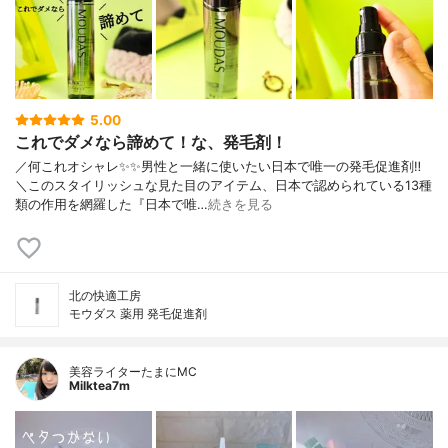
5.00
これでダメなら諦めて！な、発毛剤！
／何これオシャレ✨✨男性と一緒に使いたい日本で唯一の発毛促進剤‼︎
＼このスタイリッシュな見た目のアイテム、日本で認められている13種
類の作用を網羅した『日本で唯…
続きを見る
北の快適工房
モウダス 薬用 発毛促進剤
美容ライターたまにMC
Milktea7m