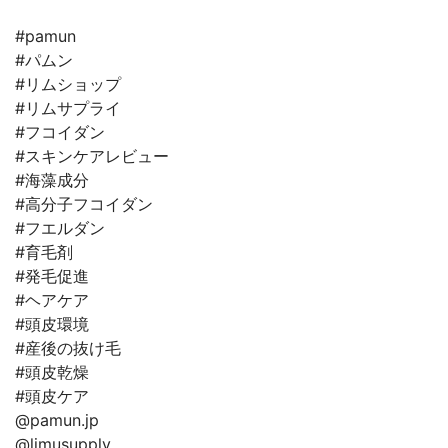
#pamun
#パムン
#リムショップ
#リムサプライ
#フコイダン
#スキンケアレビュー
#海藻成分
#高分子フコイダン
#フエルダン
#育毛剤
#発毛促進
#ヘアケア
#頭皮環境
#産後の抜け毛
#頭皮乾燥
#頭皮ケア
@pamun.jp
@limusupply