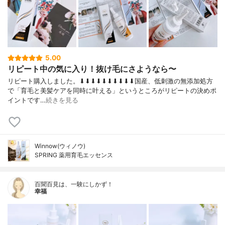
5.00
リピート中の気に入り！抜け毛にさようなら〜
リピート購入しました。⬇︎⬇︎⬇︎⬇︎⬇︎⬇︎⬇︎⬇︎⬇︎⬇︎国産、低刺激の無添加処方
で「育毛と美髪ケアを同時に叶える」というところがリピートの決めポ
イントです…
続きを見る
Winnow(ウィノウ)
SPRING 薬用育毛エッセンス
百聞百見は、一験にしかず！
幸福