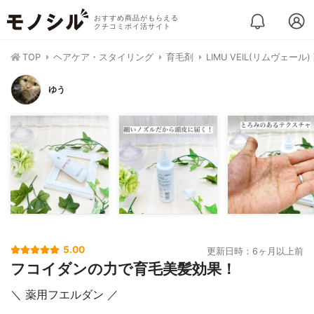
おすすめ商品がもらえる
クチコミポイ活サイト
TOP
ヘアケア・スタイリング
育毛剤
LIMU VEIL(リムヴェー
ゆう
5.00
更新日時：6ヶ月以上前
フコイダンの力で育毛美髪効果！
＼ 薬用フエルダン ／