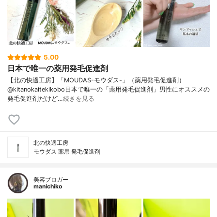
5.00
日本で唯一の薬用発毛促進剤
【北の快適工房】「MOUDAS-モウダス-」（薬用発毛促進剤）
@kitanokaitekikobo日本で唯一の「薬用発毛促進剤」男性にオススメの
発毛促進剤だけど…
続きを見る
北の快適工房
モウダス 薬用 発毛促進剤
美容ブロガー
manichiko