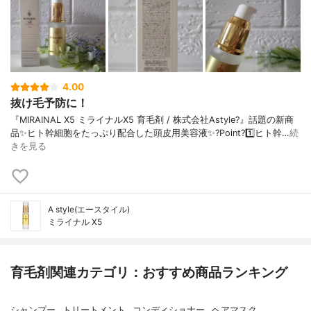
4.00
抜け毛予防に！
『MIRAINAL X5 ミライナルX5 育毛剤 / 株式会社Astyle?』話題の新商
品✨ヒト幹細胞をたっぷり配合した頭皮用美容液✨?Point?1️⃣ヒト幹…
続
きを見る
A style(エースタイル)
ミライナル X5
育毛剤関連カテゴリ：おすすめ商品ランキング
シャンプー
トリートメント
コンディショナー
ヘアマスク