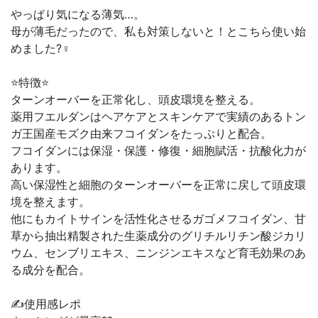
やっぱり気になる薄気…。
母が薄毛だったので、私も対策しないと！とこちら使い始
めました?‍♀️
⭐️特徴⭐️
ターンオーバーを正常化し、頭皮環境を整える。
薬用フエルダンはヘアケアとスキンケアで実績のあるトン
ガ王国産モズク由来フコイダンをたっぷりと配合。
フコイダンには保湿・保護・修復・細胞賦活・抗酸化力が
あります。
高い保湿性と細胞のターンオーバーを正常に戻して頭皮環
境を整えます。
他にもカイトサインを活性化させるガゴメフコイダン、甘
草から抽出精製された生薬成分のグリチルリチン酸ジカリ
ウム、センブリエキス、ニンジンエキスなど育毛効果のあ
る成分を配合。
✍️使用感レポ