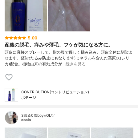
5.00
産後の脱毛、痒みや薄毛、フケが気になる方に。
頭皮に直接スプレーして、指の腹で優しく揉み込み、頭皮全体に馴染ま
せます。(顔のたるみ防止にもなります)ミネラルを含んだ高原水(シリ
カ)配合。植物由来の有効成分が…
続きを見る
CONTRIBUTION(コントリビューション)
ボテージ
3歳＆0歳boy×OL🤍
coala