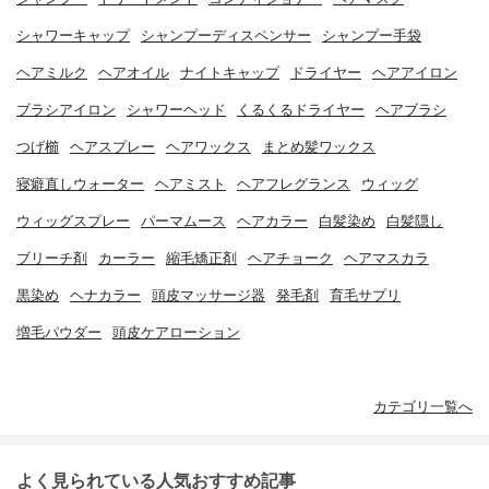
シャワーキャップ
シャンプーディスペンサー
シャンプー手袋
ヘアミルク
ヘアオイル
ナイトキャップ
ドライヤー
ヘアアイロン
ブラシアイロン
シャワーヘッド
くるくるドライヤー
ヘアブラシ
つげ櫛
ヘアスプレー
ヘアワックス
まとめ髪ワックス
寝癖直しウォーター
ヘアミスト
ヘアフレグランス
ウィッグ
ウィッグスプレー
パーマムース
ヘアカラー
白髪染め
白髪隠し
ブリーチ剤
カーラー
縮毛矯正剤
ヘアチョーク
ヘアマスカラ
黒染め
ヘナカラー
頭皮マッサージ器
発毛剤
育毛サプリ
増毛パウダー
頭皮ケアローション
カテゴリ一覧へ
よく見られている人気おすすめ記事