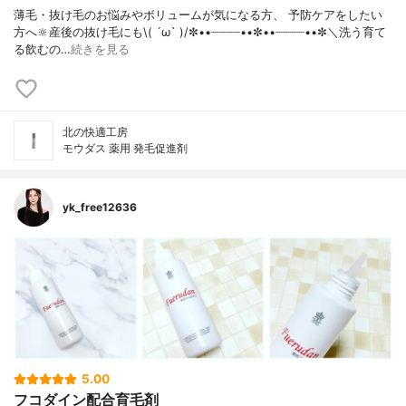
薄毛・抜け毛のお悩みやボリュームが気になる方、 予防ケアをしたい
方へ🔆産後の抜け毛にも\( ´ω` )/✼••┈┈┈┈••✼••┈┈┈┈••✼＼洗う育て
る飲むの…
続きを見る
北の快適工房
モウダス 薬用 発毛促進剤
yk_free12636
5.00
フコダイン配合育毛剤