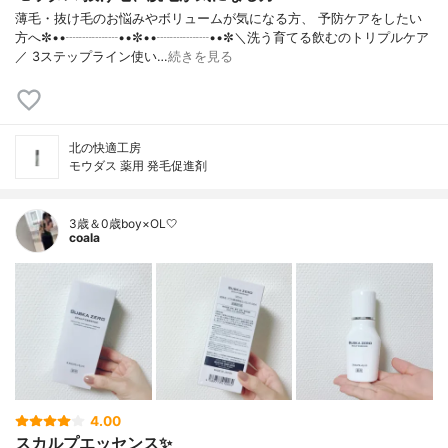
薄毛・抜け毛のお悩みやボリュームが気になる方、 予防ケアをしたい
方へ✼••┈┈┈┈••✼••┈┈┈┈••✼＼洗う育てる飲むのトリプルケア
／ 3ステップライン使い…
続きを見る
北の快適工房
モウダス 薬用 発毛促進剤
3歳＆0歳boy×OL🤍
coala
4.00
スカルプエッセンス✨