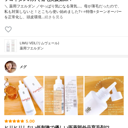
＼ 薬用フエルダン ／やっぱり気になる薄気…。母が薄毛だったので、
私も対策しないと！とこちら使い始めました?‍♀️⭐️特徴⭐️ターンオーバー
を正常化し、頭皮環境…
続きを見る
LIMU VEIL(リムヴェール)
薬用フエルダン
メグ
5.00
ヒリヒリしない低刺激で優しい医薬部外品育毛剤♡