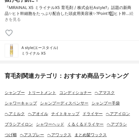
『MIRAINAL X5 ミライナルX5 育毛剤 / 株式会社Astyle?』話題の新商
品✨ヒト幹細胞をたっぷり配合した頭皮用美容液✨?Point?1️⃣ヒト幹…
続
きを見る
A style(エースタイル)
ミライナル X5
育毛剤関連カテゴリ：おすすめ商品ランキング
シャンプー
トリートメント
コンディショナー
ヘアマスク
シャワーキャップ
シャンプーディスペンサー
シャンプー手袋
ヘアミルク
ヘアオイル
ナイトキャップ
ドライヤー
ヘアアイロン
ブラシアイロン
シャワーヘッド
くるくるドライヤー
ヘアブラシ
つげ櫛
ヘアスプレー
ヘアワックス
まとめ髪ワックス