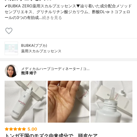
✔︎BUBKA ZERO薬用スカルプエッセンス▼辿り着いた成分配合メソッド
センブリエキス、グリチルリチン酸ジカリウム、酢酸DL-α-トコフェロ
ールの3つの有効成…
続きを見る
BUBKA(ブブカ)
薬用スカルプエッセンス
メディカルハーブコーディネーター / コ…
熊澤 靖子
5.00
トンガ王国のモズク由来成分で、頭皮ケア