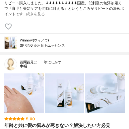
リピート購入しました。⬇︎⬇︎⬇︎⬇︎⬇︎⬇︎⬇︎⬇︎⬇︎⬇︎国産、低刺激の無添加処方
で「育毛と美髪ケアを同時に叶える」というところがリピートの決めポ
イントです…
続きを見る
Winnow(ウィノウ)
SPRING 薬用育毛エッセンス
百聞百見は、一験にしかず！
幸福
5.00
年齢と共に髪の悩みが尽きない？解決したい方必見