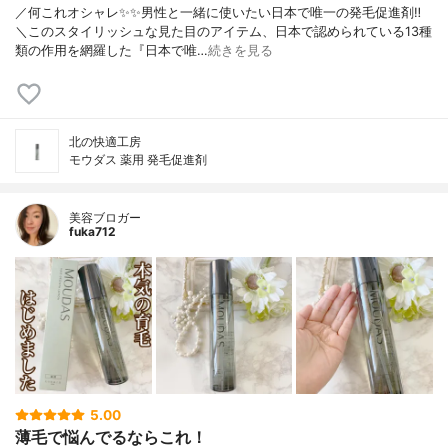
／何これオシャレ✨✨男性と一緒に使いたい日本で唯一の発毛促進剤‼︎
＼このスタイリッシュな見た目のアイテム、日本で認められている13種
類の作用を網羅した『日本で唯…
続きを見る
北の快適工房
モウダス 薬用 発毛促進剤
美容ブロガー
fuka712
5.00
薄毛で悩んでるならこれ！