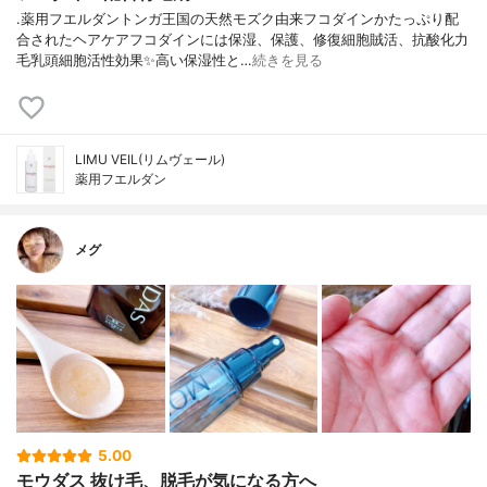
.薬用フエルダントンガ王国の天然モズク由来フコダインかたっぷり配
合されたヘアケアフコダインには保湿、保護、修復細胞賊活、抗酸化力
毛乳頭細胞活性効果✨高い保湿性と…
続きを見る
LIMU VEIL(リムヴェール)
薬用フエルダン
メグ
5.00
モウダス 抜け毛、脱毛が気になる方へ