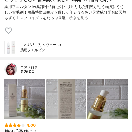
薬用フエルダン 医薬部外品育毛剤ヒリヒリした刺激がなく頭皮にやさ
しい育毛剤！商品特徴☑頭皮を優しく守るうるおい天然成分配合☑天然
もずく由来フコイダンをたっぷり配…
続きを見る
LIMU VEIL(リムヴェール)
薬用フエルダン
コスメ好き
まおぽこ
4.00
抜け毛予防に！