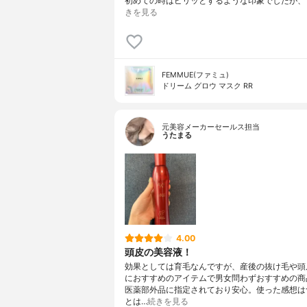
初めての時はピリッとするような印象でしたが、1
きを見る
FEMMUE(ファミュ)
ドリーム グロウ マスク RR
元美容メーカーセールス担当
うたまる
4.00
頭皮の美容液！
効果としては育毛なんですが、産後の抜け毛や頭
におすすめのアイテムで男女問わずおすすめの商
医薬部外品に指定されており安心。使った感想は
とは…
続きを見る