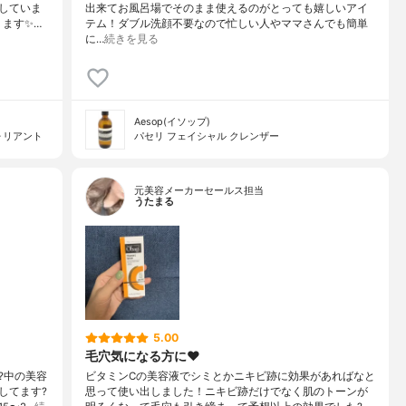
していま
出来てお風呂場でそのまま使えるのがとっても嬉しいアイ
ります✨…
テム！ダブル洗顔不要なので忙しい人やママさんでも簡単
に…
続きを見る
Aesop(イソップ)
ォリアント
パセリ フェイシャル クレンザー
元美容メーカーセールス担当
うたまる
5.00
毛穴気になる方に❤️
?中の美容
ビタミンCの美容液でシミとかニキビ跡に効果があればなと
してます?
思って使い出しました！ニキビ跡だけでなく肌のトーンが