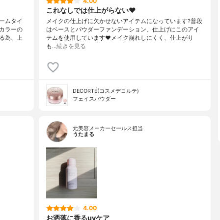
4.00
これなしでは仕上がらない❤️
ームタイ
メイクの仕上げに欠かせないアイテムになっています?普段
カラーの
はベースとパウダーファンデーション、仕上げにこのアイ
る為、上
テムを使用しています❤️メイク崩れしにくく、仕上がり
も…
続きを見る
DECORTÉ(コスメデコルテ)
フェイスパウダー
元美容メーカーセールス担当
うたまる
4.00
お洒落に香るuvケア