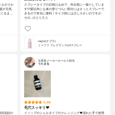
い上がりか
スプレータイプの日焼け止めで、外出前に一振りしていま
髪が元気
す♡髪以外にも体の塗りづらい部分にはさっとスプレーで
花ぐるま…
きるので本当に便利！サイズ的には少し小さいのですが、
その…
続きを見る
napla(ナプラ)
ミーファ フレグランスUVスプレー
元美容メーカーセールス担当
うたまる
5.00
毛穴スッキリ❤️
1回洗顔の
イソップのジェルタイプのクレンジング❤️濡れた手で使用