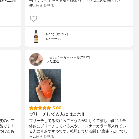
5〜2…
続
明るくなって毛穴も引き締まって予想以上の効果でした?
使…
続きを見る
Obagi(オバジ)
C5セラム
元美容メーカーセールス担当
うたまる
5.00
ブリーチしてる人にはこれ!!
皮のケア
ブリーチしてる髪にって言うのが新しくて嬉しい商品！全
品です！
体的にブリーチしている人や、インナーカラー等入れてい
つけたあ
る人にもおすすめです。乾燥している髪も1度使うだけでし
っ…
続きを見る