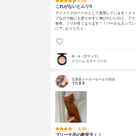
5.00
これがないとムリ‼️
アイメイクのベースとして使用しています！クリ
プなので瞼にも塗りやすく伸びがいいのと、アイ
発色、ノリが良くなります！！パールも入ってい
にア…
続きを見る
M・A・C(マック)
クリーム カラー ベース
元美容メーカーセールス担当
うたまる
4.00
ブリーチ毛の救世主！！