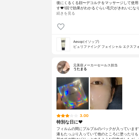
後にくるくる顔〜デコルテをマッサージして使用
す❤️1回で効果がわかるぐらい毛穴がきれいにな
続きを見る
Aesop(イソップ)
ピュリファイング フェイシャル エクスフ
元美容メーカーセールス担当
うたまる
3.00
特別な日に❤️
フィルムの間にプルプルのパックが入っています
液もたっぷり入っていて他のところに塗ったりも