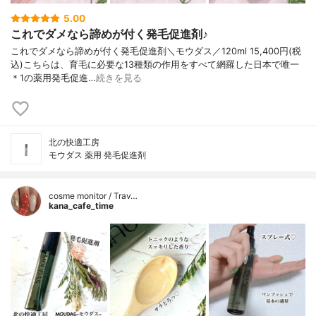
5.00
これでダメなら諦めが付く発毛促進剤♪
これでダメなら諦めが付く発毛促進剤＼モウダス／120ml 15,400円(税
込)こちらは、育毛に必要な13種類の作用をすべて網羅した日本で唯一
＊1の薬用発毛促進…
続きを見る
北の快適工房
モウダス 薬用 発毛促進剤
cosme monitor / Trav…
kana_cafe_time