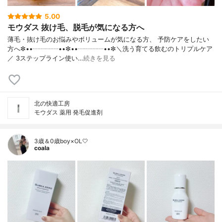
5.00
モウダス 抜け毛、脱毛が気になる方へ
薄毛・抜け毛のお悩みやボリュームが気になる方、 予防ケアをしたい
方へ✼••┈┈┈┈••✼••┈┈┈┈••✼＼洗う育てる飲むのトリプルケア
／ 3ステップライン使い…
続きを見る
北の快適工房
モウダス 薬用 発毛促進剤
3歳＆0歳boy×OL🤍
coala