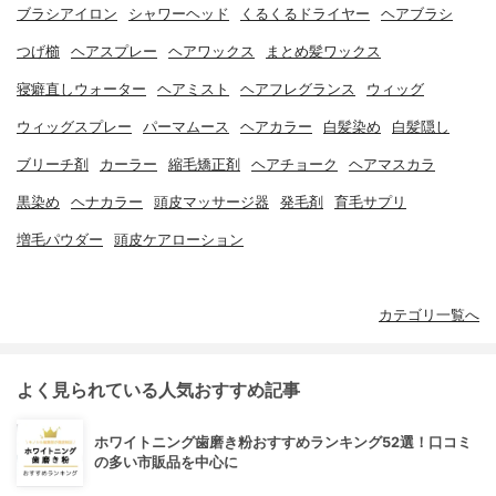
ブラシアイロン
シャワーヘッド
くるくるドライヤー
ヘアブラシ
つげ櫛
ヘアスプレー
ヘアワックス
まとめ髪ワックス
寝癖直しウォーター
ヘアミスト
ヘアフレグランス
ウィッグ
ウィッグスプレー
パーマムース
ヘアカラー
白髪染め
白髪隠し
ブリーチ剤
カーラー
縮毛矯正剤
ヘアチョーク
ヘアマスカラ
黒染め
ヘナカラー
頭皮マッサージ器
発毛剤
育毛サプリ
増毛パウダー
頭皮ケアローション
カテゴリ一覧へ
よく見られている人気おすすめ記事
ホワイトニング歯磨き粉おすすめランキング52選！口コミ
の多い市販品を中心に