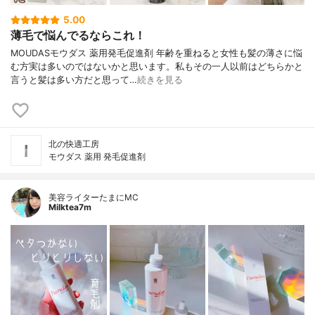
5.00
薄毛で悩んでるならこれ！
MOUDASモウダス 薬用発毛促進剤 年齢を重ねると女性も髪の薄さに悩
む方実は多いのではないかと思います。私もその一人以前はどちらかと
言うと髪は多い方だと思って…
続きを見る
北の快適工房
モウダス 薬用 発毛促進剤
美容ライターたまにMC
Milktea7m