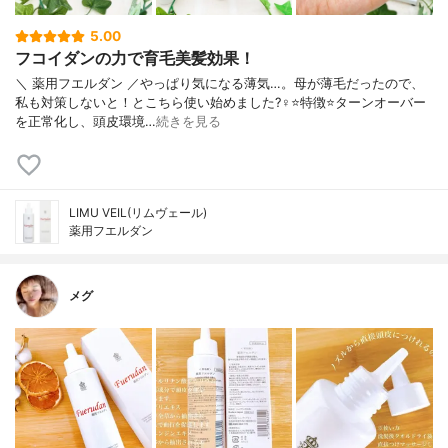
5.00
フコイダンの力で育毛美髪効果！
＼ 薬用フエルダン ／やっぱり気になる薄気…。母が薄毛だったので、
私も対策しないと！とこちら使い始めました?‍♀️⭐️特徴⭐️ターンオーバー
を正常化し、頭皮環境…
続きを見る
LIMU VEIL(リムヴェール)
薬用フエルダン
メグ