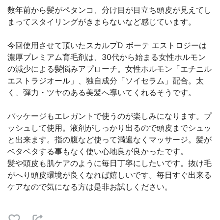
数年前から髪がペタンコ、分け目が目立ち頭皮が見えてし
まってスタイリングがきまらないなど感じています。
今回使用させて頂いたスカルプD ボーテ エストロジーは
濃厚プレミアム育毛剤は、30代から始まる女性ホルモン
の減少による髪悩みアプローチ。女性ホルモン「エチニル
エストラジオール」、独自成分「ソイセラム」配合。太
く、弾力・ツヤのある美髪へ導いてくれるそうです。
パッケージもエレガントで使うのが楽しみになります。プ
ッシュして使用。液剤がしっかり出るので頭皮までシュッ
と出来ます。指の腹など使って満遍なくマッサージ。髪が
ベタベタする事もなく使い心地良が良かったです。
髪や頭皮も肌ケアのように毎日丁寧にしたいです。抜け毛
がへり頭皮環境が良くなれば嬉しいです。毎日すぐ出来る
ケアなので気になる方は是非お試しください。