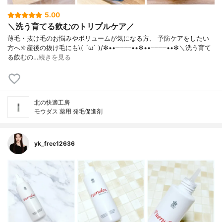
5.00
＼洗う育てる飲むのトリプルケア／
薄毛・抜け毛のお悩みやボリュームが気になる方、 予防ケアをしたい
方へ🔆産後の抜け毛にも\( ´ω` )/✼••┈┈┈┈••✼••┈┈┈┈••✼＼洗う育て
る飲むの…
続きを見る
北の快適工房
モウダス 薬用 発毛促進剤
yk_free12636