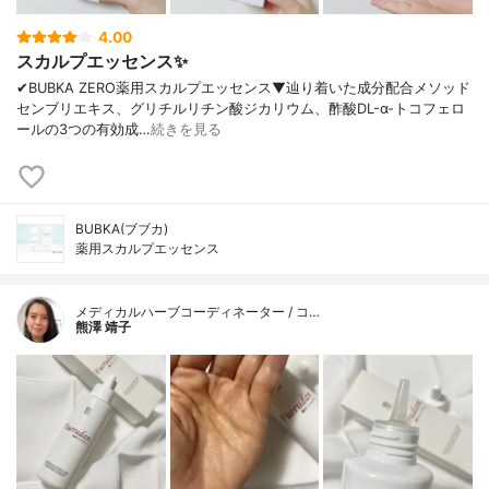
4.00
スカルプエッセンス✨
✔︎BUBKA ZERO薬用スカルプエッセンス▼辿り着いた成分配合メソッド
センブリエキス、グリチルリチン酸ジカリウム、酢酸DL-α-トコフェロ
ールの3つの有効成…
続きを見る
BUBKA(ブブカ)
薬用スカルプエッセンス
メディカルハーブコーディネーター / コ…
熊澤 靖子