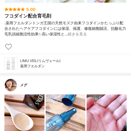
5.00
フコダイン配合育毛剤
.薬用フエルダントンガ王国の天然モズク由来フコダインかたっぷり配
合されたヘアケアフコダインには保湿、保護、修復細胞賊活、抗酸化力
毛乳頭細胞活性効果✨高い保湿性と…
続きを見る
LIMU VEIL(リムヴェール)
薬用フエルダン
メグ