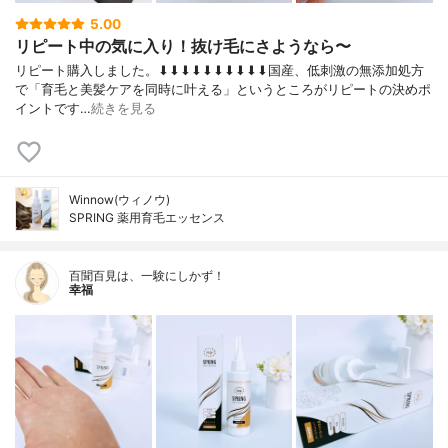
5.00
リピート中の気に入り！抜け毛にさようなら〜
リピート購入しました。⬇︎⬇︎⬇︎⬇︎⬇︎⬇︎⬇︎⬇︎⬇︎⬇︎国産、低刺激の無添加処方
で「育毛と美髪ケアを同時に叶える」というところがリピートの決めポ
イントです…
続きを見る
Winnow(ウィノウ)
SPRING 薬用育毛エッセンス
百聞百見は、一験にしかず！
幸福