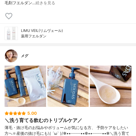
毛剤フエルダン…
続きを見る
LIMU VEIL(リムヴェール)
薬用フエルダン
メグ
5.00
＼洗う育てる飲むのトリプルケア／
薄毛・抜け毛のお悩みやボリュームが気になる方、 予防ケアをしたい
方へ🔆産後の抜け毛にも\( ´ω` )/✼••┈┈┈┈••✼••┈┈┈┈••✼＼洗う育て