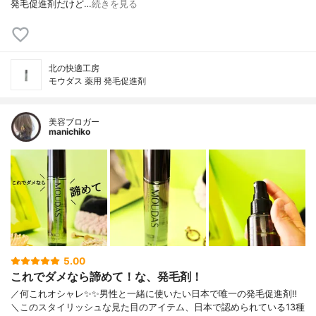
発毛促進剤だけど…
続きを見る
北の快適工房
モウダス 薬用 発毛促進剤
美容ブロガー
manichiko
5.00
これでダメなら諦めて！な、発毛剤！
／何これオシャレ✨✨男性と一緒に使いたい日本で唯一の発毛促進剤‼︎
＼このスタイリッシュな見た目のアイテム、日本で認められている13種