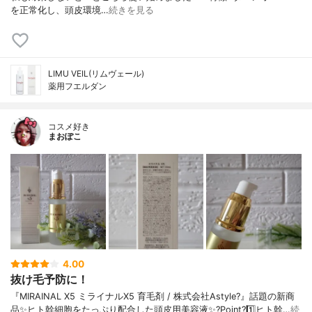
を正常化し、頭皮環境…
続きを見る
LIMU VEIL(リムヴェール)
薬用フエルダン
コスメ好き
まおぽこ
4.00
抜け毛予防に！
『MIRAINAL X5 ミライナルX5 育毛剤 / 株式会社Astyle?』話題の新商
品✨ヒト幹細胞をたっぷり配合した頭皮用美容液✨?Point?1️⃣ヒト幹…
続