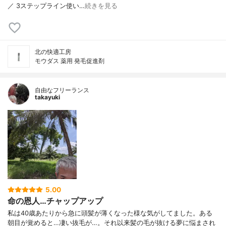
／ 3ステップライン使い…
続きを見る
北の快適工房
モウダス 薬用 発毛促進剤
自由なフリーランス
takayuki
5.00
命の恩人…チャップアップ
私は40歳あたりから急に頭髪が薄くなった様な気がしてました。ある
朝目が覚めると…凄い抜毛が…。それ以来髪の毛が抜ける夢に悩まされ