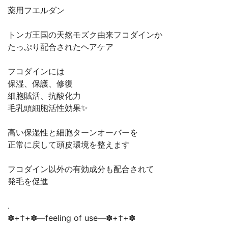
薬用フエルダン
トンガ王国の天然モズク由来フコダインか
たっぷり配合されたヘアケア
フコダインには
保湿、保護、修復
細胞賊活、抗酸化力
毛乳頭細胞活性効果✨
高い保湿性と細胞ターンオーバーを
正常に戻して頭皮環境を整えます
フコダイン以外の有効成分も配合されて
発毛を促進
.
✽+†+✽―feeling of use―✽+†+✽