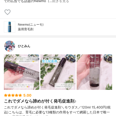
での広告でも話題のNewmo（…
続きを見る
Newmo(ニューモ)
薬用育毛剤
ひとみん
5.00
これでダメなら諦めが付く発毛促進剤♪
これでダメなら諦めが付く発毛促進剤＼モウダス／120ml 15,400円(税
込)こちらは、育毛に必要な13種類の作用をすべて網羅した日本で唯一