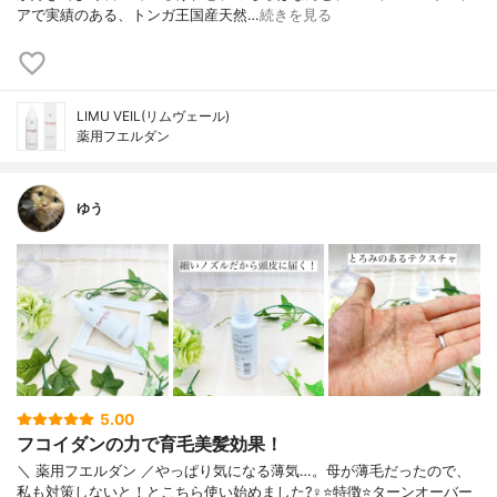
アで実績のある、トンガ王国産天然…
続きを見る
LIMU VEIL(リムヴェール)
薬用フエルダン
ゆう
5.00
フコイダンの力で育毛美髪効果！
＼ 薬用フエルダン ／やっぱり気になる薄気…。母が薄毛だったので、
私も対策しないと！とこちら使い始めました?‍♀️⭐️特徴⭐️ターンオーバー