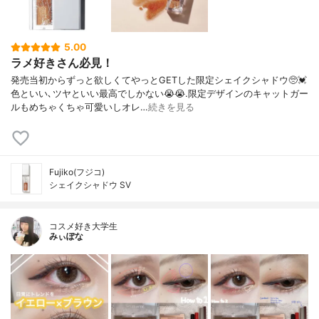
5.00
ラメ好きさん必見！
発売当初からずっと欲しくてやっとGETした限定シェイクシャドウ🥺💓
色といい､ツヤといい最高でしかない😭😭.限定デザインのキャットガー
ルもめちゃくちゃ可愛いしオレ…
続きを見る
Fujiko(フジコ)
シェイクシャドウ SV
コスメ好き大学生
みぃぽな