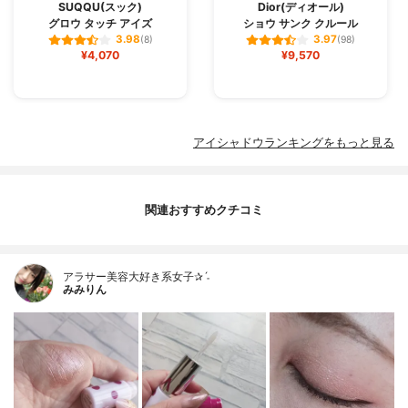
SUQQU(スック)
Dior(ディオール)
グロウ タッチ アイズ
ショウ サンク クルール
3.98
3.97
(8)
(98)
¥4,070
¥9,570
アイシャドウランキングをもっと見る
関連おすすめクチコミ
アラサー美容大好き系女子✰ˊ˗
みみりん