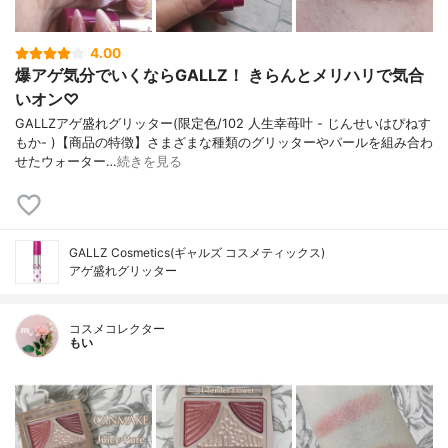
4.00
爆アゲ気分でいくならGALLZ！ きらんとメリハリで気合
いオン♡
GALLZアゲ盛れグリッター(限定色/102 人生幸苺叶 - じんせいはぴねす
もか- )【商品の特徴】さまざまな種類のグリッターやパールを組み合わ
せたウォーター…
続きを見る
GALLZ Cosmetics(ギャルズ コスメティックス)
アゲ盛れグリッター
コスメコレクター
もい