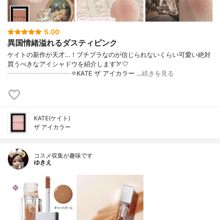
5.00
異国情緒溢れるダスティピンク
ケイトの新作が天才…！プチプラなのが信じられないくらい可愛い絶対
買うべきなアイシャドウを紹介します🏹🤍
┈┈┈┈┈┈┈┈┈┈⚪︎KATE ザ アイカラー …
続きを見る
KATE(ケイト)
ザ アイカラー
コスメ収集が趣味です
ゆきえ