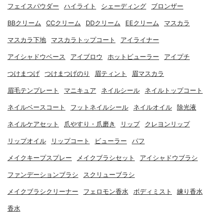
フェイスパウダー
ハイライト
シェーディング
ブロンザー
BBクリーム
CCクリーム
DDクリーム
EEクリーム
マスカラ
マスカラ下地
マスカラトップコート
アイライナー
アイシャドウベース
アイブロウ
ホットビューラー
アイプチ
つけまつげ
つけまつげのり
眉ティント
眉マスカラ
眉毛テンプレート
マニキュア
ネイルシール
ネイルトップコート
ネイルベースコート
フットネイルシール
ネイルオイル
除光液
ネイルケアセット
爪やすり・爪磨き
リップ
クレヨンリップ
リップオイル
リップコート
ビューラー
パフ
メイクキープスプレー
メイクブラシセット
アイシャドウブラシ
ファンデーションブラシ
スクリューブラシ
メイクブラシクリーナー
フェロモン香水
ボディミスト
練り香水
香水