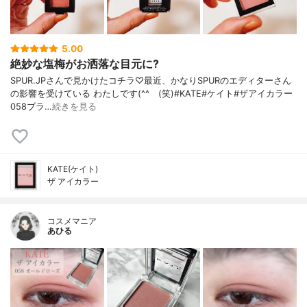
5.00
絶妙な塩梅がお洒落な目元に?
SPUR.JPさんで見かけたコチラ♡最近、かなりSPURのエディターさん
の影響を受けている わたしです(^^ゞ(笑)#KATE#ケイト#ザアイカラー
058ブラ…
続きを見る
KATE(ケイト)
ザ アイカラー
コスメマニア
あひる