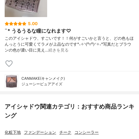
5.00
¨* うるうるな瞳になれます♡
このアイシャドウ、すごいです！！何がすごいかと言うと、どの色もほ
んっとうに可愛くてラメが上品なのです°˖✧◝(⁰▿⁰)◜✧˖°写真だとブラウ
ンの色が濃い目に見え…
続きを見る
CANMAKE(キャンメイク)
ジューシーピュアアイズ
アイシャドウ関連カテゴリ：おすすめ商品ランキ
ング
化粧下地
ファンデーション
チーク
コンシーラー