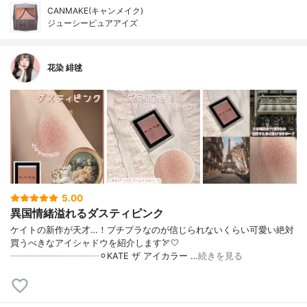
CANMAKE(キャンメイク)
ジューシーピュアアイズ
花染 緋毬
5.00
異国情緒溢れるダスティピンク
ケイトの新作が天才…！プチプラなのが信じられないくらい可愛い絶対
買うべきなアイシャドウを紹介します🏹🤍
┈┈┈┈┈┈┈┈┈┈⚪︎KATE ザ アイカラー …
続きを見る