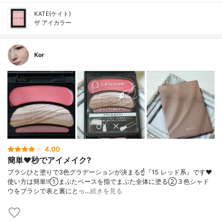
KATE(ケイト)
ザ アイカラー
Kor
4.00
簡単❤️秒でアイメイク?
ブラシひと塗りで3色グラデーションが決まる☝️『15 レッド系』です❤️
使い方は簡単‼️①まぶたベースを指でまぶた全体に塗る②３色シャド
ウをブラシで表と裏にとっ…
続きを見る