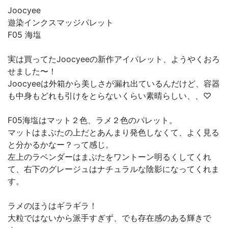
Joocyee
遊染インクスマッジパレット
F05 海塩
実は買ってたJoocyeeの新作アイパレット、ようやくおろ
せました〜！
Joocyeeは外箱から美しさが漏れ出ているんだけど、容器
も中身もどれも引けをとらないくらい素晴らしい、、♡
F05海塩はマット２色、ラメ２色のパレット。
マットはまぶたの上だとあんまり発色しなくて、よく見る
と分かるかなー？って感じ。
左上のラベンダーはまぶたをワントーン明るくしてくれ
て、右下のグレージュはナチュラルな陰影になってくれま
す。
ラメのほうはギラギラ！
大粒ではないから派手すぎず、でも存在感のある輝きで