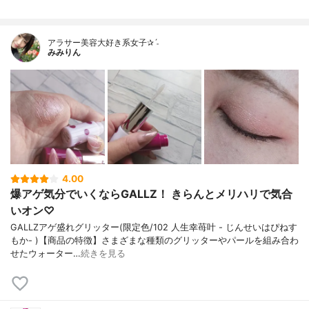
アラサー美容大好き系女子✰ˊ˗
みみりん
4.00
爆アゲ気分でいくならGALLZ！ きらんとメリハリで気合
いオン♡
GALLZアゲ盛れグリッター(限定色/102 人生幸苺叶 - じんせいはぴねす
もか- )【商品の特徴】さまざまな種類のグリッターやパールを組み合わ
せたウォーター…
続きを見る