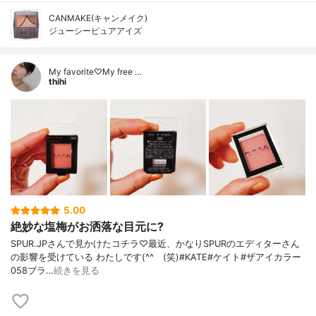
CANMAKE(キャンメイク)
ジューシーピュアアイズ
My favorite♡My free …
thihi
5.00
絶妙な塩梅がお洒落な目元に?
SPUR.JPさんで見かけたコチラ♡最近、かなりSPURのエディターさん
の影響を受けている わたしです(^^ゞ(笑)#KATE#ケイト#ザアイカラー
058ブラ…
続きを見る