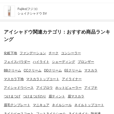
Fujiko(フジコ)
シェイクシャドウ SV
アイシャドウ関連カテゴリ：おすすめ商品ランキ
ング
化粧下地
ファンデーション
チーク
コンシーラー
フェイスパウダー
ハイライト
シェーディング
ブロンザー
BBクリーム
CCクリーム
DDクリーム
EEクリーム
マスカラ
マスカラ下地
マスカラトップコート
アイライナー
アイシャドウベース
アイブロウ
ホットビューラー
アイプチ
つけまつげ
つけまつげのり
眉ティント
眉マスカラ
眉毛テンプレート
マニキュア
ネイルシール
ネイルトップコート
ネイルベースコート
フットネイルシール
ネイルオイル
除光液