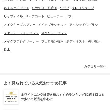
ネイルケアセット
爪やすり・爪磨き
リップ
クレヨンリップ
リップオイル
リップコート
ビューラー
パフ
メイクキープスプレー
メイクブラシセット
アイシャドウブラシ
ファンデーションブラシ
スクリューブラシ
メイクブラシクリーナー
フェロモン香水
ボディミスト
練り香水
香水
カテゴリ一覧へ
よく見られている人気おすすめ記事
ホワイトニング歯磨き粉おすすめランキング52選！口コミ
の多い市販品を中心に