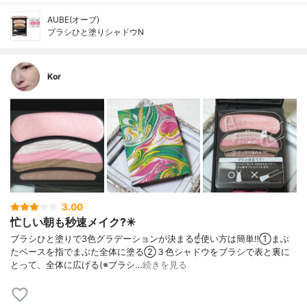
AUBE(オーブ)
ブラシひと塗りシャドウN
Kor
3.00
忙しい朝も秒速メイク?️✴️
ブラシひと塗りで3色グラデーションが決まる☝️使い方は簡単‼️①まぶ
たベースを指でまぶた全体に塗る②３色シャドウをブラシで表と裏に
とって、全体に広げる(※ブラシ…
続きを見る