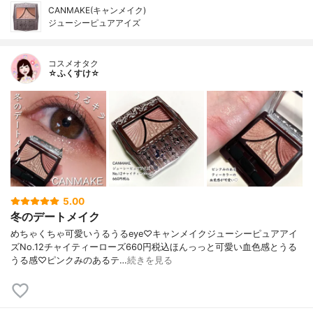
CANMAKE(キャンメイク)
ジューシーピュアアイズ
コスメオタク
☆ふくすけ☆
5.00
冬のデートメイク
めちゃくちゃ可愛いうるうるeye♡キャンメイクジューシーピュアアイ
ズNo.12チャイティーローズ660円税込ほんっっと可愛い血色感とうる
うる感♡ピンクみのあるテ…
続きを見る