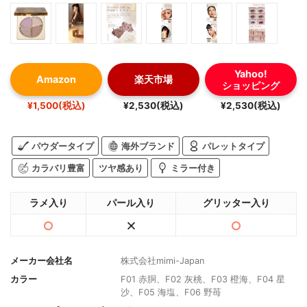
Yahoo!
Amazon
楽天市場
ショッピング
¥1,500(税込)
¥2,530(税込)
¥2,530(税込)
パウダータイプ
海外ブランド
パレットタイプ
カラバリ豊富
ツヤ感あり
ミラー付き
ラメ入り
パール入り
グリッター入り
メーカー会社名
株式会社mimi-Japan
カラー
F01 赤胴、F02 灰桃、F03 橙海、F04 星
沙、F05 海塩、F06 野苺