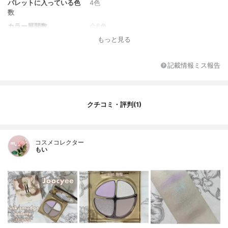
パレットに入っている色
4色
数
カラー展開数
全6色
もっと見る
内容量
43g
記載情報ミス報告
クチコミ・評判(1)
コスメコレクター
もい