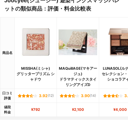
Joocyee(ジューシー) 遊染インクスマッジパレ
ットの類似商品：評価・料金比較表
商品名
MISSHA(ミシャ)
MAQuillAGE(マキアー
LUNASOL(ル
グリッタープリズム シ
ジュ)
セレクション・
ャドウ
ドラマティックスタイ
ショコラア
リングアイズD
口コミ
3.92
(12)
3.90
(14)
3
評価
値段
¥792
¥2,100
¥4,000
料金