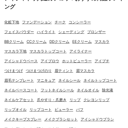
ング
化粧下地
ファンデーション
チーク
コンシーラー
フェイスパウダー
ハイライト
シェーディング
ブロンザー
BBクリーム
CCクリーム
DDクリーム
EEクリーム
マスカラ
マスカラ下地
マスカラトップコート
アイライナー
アイシャドウベース
アイブロウ
ホットビューラー
アイプチ
つけまつげ
つけまつげのり
眉ティント
眉マスカラ
眉毛テンプレート
マニキュア
ネイルシール
ネイルトップコート
ネイルベースコート
フットネイルシール
ネイルオイル
除光液
ネイルケアセット
爪やすり・爪磨き
リップ
クレヨンリップ
リップオイル
リップコート
ビューラー
パフ
メイクキープスプレー
メイクブラシセット
アイシャドウブラシ