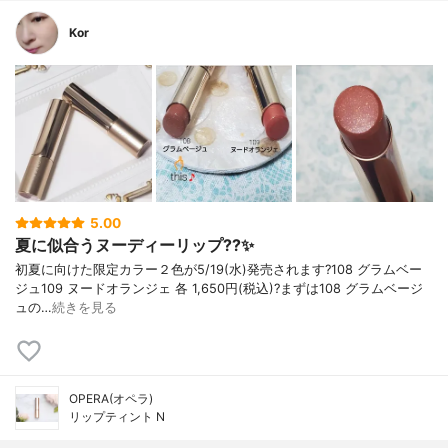
Kor
5.00
夏に似合うヌーディーリップ??✨
初夏に向けた限定カラー２色が5/19(水)発売されます?108 グラムベー
ジュ109 ヌードオランジェ 各 1,650円(税込)?まずは108 グラムベージ
ュの…
続きを見る
OPERA(オペラ)
リップティント N