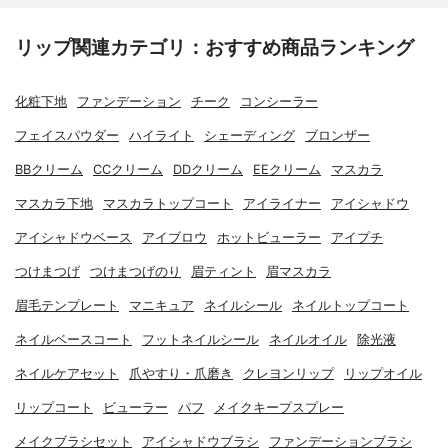
リップ関連カテゴリ：おすすめ商品ランキング
化粧下地
ファンデーション
チーク
コンシーラー
フェイスパウダー
ハイライト
シェーディング
ブロンザー
BBクリーム
CCクリーム
DDクリーム
EEクリーム
マスカラ
マスカラ下地
マスカラトップコート
アイライナー
アイシャドウ
アイシャドウベース
アイブロウ
ホットビューラー
アイプチ
つけまつげ
つけまつげのり
眉ティント
眉マスカラ
眉毛テンプレート
マニキュア
ネイルシール
ネイルトップコート
ネイルベースコート
フットネイルシール
ネイルオイル
除光液
ネイルケアセット
爪やすり・爪磨き
クレヨンリップ
リップオイル
リップコート
ビューラー
パフ
メイクキープスプレー
メイクブラシセット
アイシャドウブラシ
ファンデーションブラシ