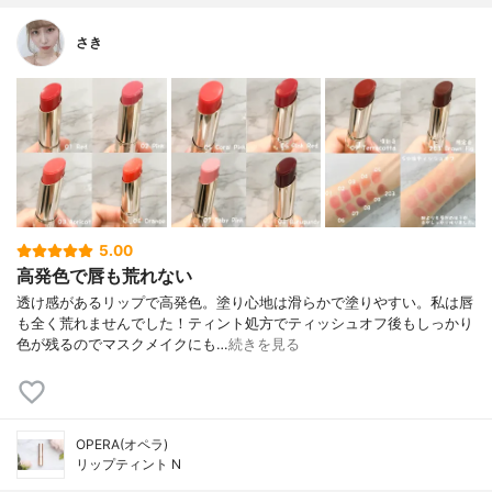
さき
5.00
高発色で唇も荒れない
透け感があるリップで高発色。塗り心地は滑らかで塗りやすい。 私は唇
も全く荒れませんでした！ ティント処方でティッシュオフ後もしっかり
色が残るのでマスクメイクにも…
続きを見る
OPERA(オペラ)
リップティント N