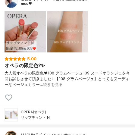
muu❤︎
5.00
オペラの限定色?✨
大人気オペラの限定色❤️108 グラムベージュ109 ヌードオランジェを今
回お試しさせて頂きました✨【108 グラムベージュ】とってもヌーディ
ーなベージュカラー…
続きを見る
OPERA(オペラ)
リップティント N
MAQUIA公式インフルエンサー・コスメ…