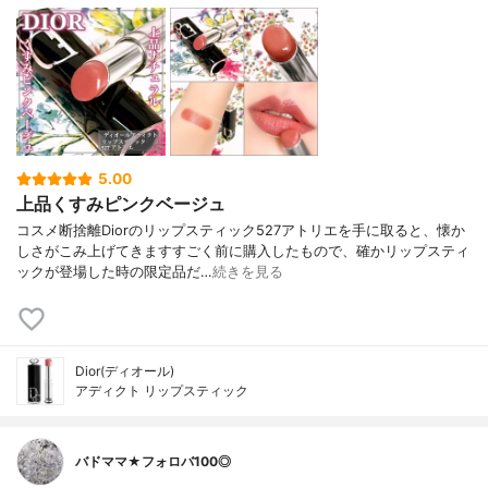
5.00
上品くすみピンクベージュ
コスメ断捨離Diorのリップスティック527アトリエを手に取ると、懐か
しさがこみ上げてきますすごく前に購入したもので、確かリップスティ
ックが登場した時の限定品だ…
続きを見る
Dior(ディオール)
アディクト リップスティック
バドママ★フォロバ100◎