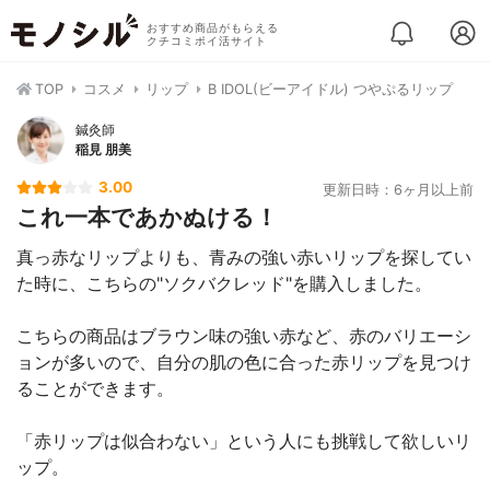
おすすめ商品がもらえる
クチコミポイ活サイト
TOP
コスメ
リップ
B IDOL(ビーアイドル) つやぷるリップ
鍼灸師
稲見 朋美
3.00
更新日時：6ヶ月以上前
これ一本であかぬける！
真っ赤なリップよりも、青みの強い赤いリップを探してい
た時に、こちらの"ソクバクレッド"を購入しました。
こちらの商品はブラウン味の強い赤など、赤のバリエーシ
ョンが多いので、自分の肌の色に合った赤リップを見つけ
ることができます。
「赤リップは似合わない」という人にも挑戦して欲しいリ
ップ。