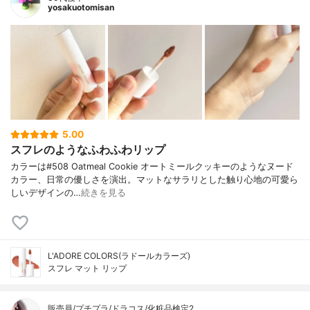
yosakuotomisan
5.00
スフレのようなふわふわリップ
カラーは#508 Oatmeal Cookie オートミールクッキーのようなヌード
カラー、日常の優しさを演出。マットなサラリとした触り心地の可愛ら
しいデザインの…
続きを見る
L'ADORE COLORS(ラドールカラーズ)
スフレ マット リップ
販売員/プチプラ/ドラコス/化粧品検定2…