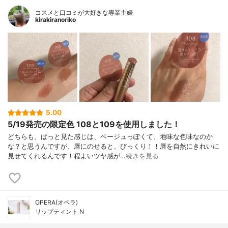
コスメと口コミが大好きな専業主婦
kirakiranoriko
5.00
5/19発売の限定色 108と109を使用しました！
どちらも、ぱっと見た感じは、ベージュっぽくて、地味な色味なのか
な？と思うんですが、唇にのせると、びっくり！！唇を自然にきれいに
見せてくれるんです！程よいツヤ感が…
続きを見る
OPERA(オペラ)
リップティント N