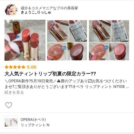
成分＆コスメマニアなプロの美容家
きょうこ_りっしゅ
5.00
大人気ティントリップ初夏の限定カラー??
＼OPERA新作?5月19日発売／ ⚠️唇のアップあり〼 お気をつけください
ませ? ご覧頂きありがとうございます? ?オペラ リップティント N ?108 …
続きを見る
OPERA(オペラ)
リップティント N