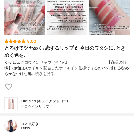
5.00
とろけてツヤめく､恋するリップ💄 今日のワタシに､とき
めく色を。
Kirei&co.グロウインリップ（全4色）──────────────【商品の特
徴】植物由来オイルを配合したオイルイン仕様でうるおいを感じるなめ
らかなつけ心地…
続きを見る
Kirei＆co.(キレイアンドコー)
グロウインリップ
コスメ好き
Eririn