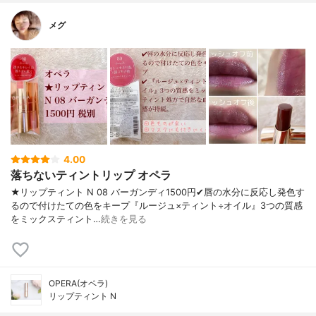
メグ
4.00
落ちないティントリップ オペラ
★リップティント N 08 バーガンディ1500円✔︎唇の水分に反応し発色す
るので付けたての色をキープ『ルージュ×ティント÷オイル』3つの質感
をミックスティント…
続きを見る
OPERA(オペラ)
リップティント N