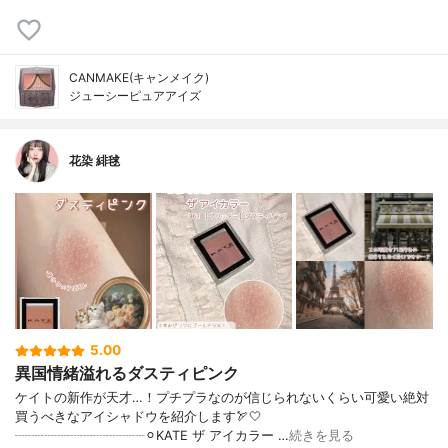
CANMAKE(キャンメイク)
ジューシーピュアアイズ
花染 緋毬
5.00
異国情緒溢れるダスティピンク
ケイトの新作が天才…！プチプラなのが信じられないくらい可愛い絶対
買うべきなアイシャドウを紹介します🏹🤍
┈┈┈┈┈┈┈┈┈┈⚪︎KATE ザ アイカラー …
続きを見る