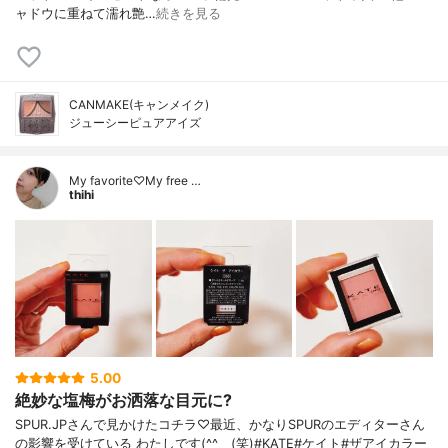
ャドウに重ねて濡れ艶…
続きを見る
CANMAKE(キャンメイク)
ジューシーピュアアイズ
My favorite♡My free …
thihi
5.00
絶妙な塩梅がお洒落な目元に?
SPUR.JPさんで見かけたコチラ♡最近、かなりSPURのエディターさん
の影響を受けている わたしです(^^ゞ(笑)#KATE#ケイト#ザアイカラー