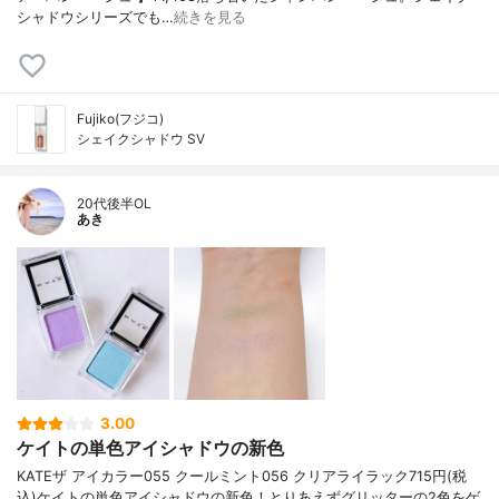
シャドウシリーズでも…
続きを見る
Fujiko(フジコ)
シェイクシャドウ SV
20代後半OL
あき
3.00
ケイトの単色アイシャドウの新色
KATE ザ アイカラー 055 クールミント 056 クリアライラック 715円(税
込) ケイトの単色アイシャドウの新色！ とりあえずグリッターの2色をゲ