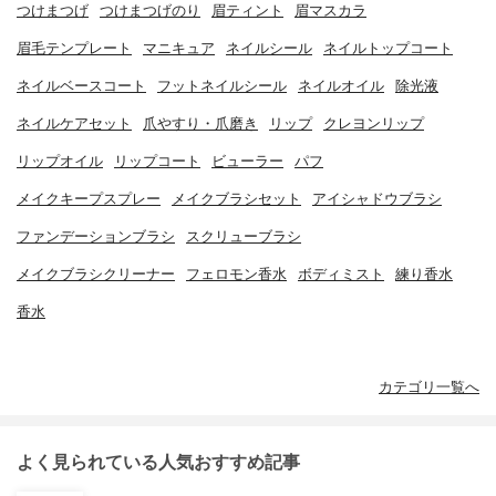
つけまつげ
つけまつげのり
眉ティント
眉マスカラ
眉毛テンプレート
マニキュア
ネイルシール
ネイルトップコート
ネイルベースコート
フットネイルシール
ネイルオイル
除光液
ネイルケアセット
爪やすり・爪磨き
リップ
クレヨンリップ
リップオイル
リップコート
ビューラー
パフ
メイクキープスプレー
メイクブラシセット
アイシャドウブラシ
ファンデーションブラシ
スクリューブラシ
メイクブラシクリーナー
フェロモン香水
ボディミスト
練り香水
香水
カテゴリ一覧へ
よく見られている人気おすすめ記事