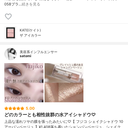
058ブラ…
続きを見る
KATE(ケイト)
ザ アイカラー
美容系インフルエンサー
satomi
5.00
どのカラーとも相性抜群の水アイシャドウ♡
上品な濡れツヤの膜を張ったみたいに♡【 フジコ シェイクシャドウ 10
アーバンベージュ 】¥1,408落ち着いたシャンパンベージュ。シェイク