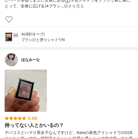
たベースを指でまぶた全体に塗る②３色シャドウをブラシで表と裏に
とって、全体に広げる(※ブラシ…
続きを見る
AUBE(オーブ)
ブラシひと塗りシャドウN
ほなみーな
5.00
持ってない人とかいるの？
デパコスどハマり系女子なんですけど、Kateの単色アイシャドウの026