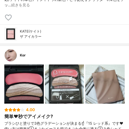
ッ…
続きを見る
KATE(ケイト)
ザ アイカラー
Kor
4.00
簡単❤️秒でアイメイク?
ブラシひと塗りで3色グラデーションが決まる☝️『15 レッド系』です❤️
使い方は簡単‼️①まぶたベースを指でまぶた全体に塗る②３色シャド