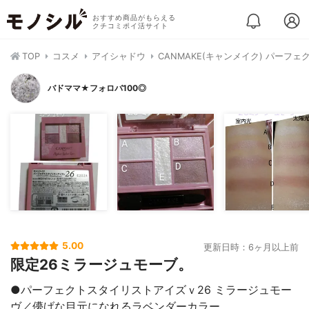
おすすめ商品がもらえる
クチコミポイ活サイト
TOP
コスメ
アイシャドウ
CANMAKE(キャンメイク) パーフ
バドママ★フォロバ100◎
5.00
更新日時：6ヶ月以上前
限定26ミラージュモーブ。
●パーフェクトスタイリストアイズｖ26 ミラージュモー
ヴ／儚げな目元になれるラベンダーカラー