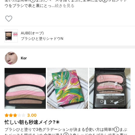
ウをブラシで表と裏にとっ…
続きを見る
AUBE(オーブ)
ブラシひと塗りシャドウN
Kor
3.00
忙しい朝も秒速メイク?️✴️
ブラシひと塗りで3色グラデーションが決まる☝️使い方は簡単‼️①まぶ