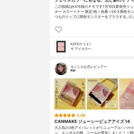
この投稿はKATE様のＰＲです7月19日新発売リ
ター カラートナー 限定1色＜色番＞EX-3 闇色モ
つものリップに闇色モンスターをプラスする…
続
KATE(ケイト)
ザ アイカラー
モノシル公式レビュアー
Kei
5.00
CANMAKE ジューシーピュアアイズ 14
大人気の3色アイパレットがリニューアル✨パケ
ン、エンボスの柄、ツールが変化しました！！特