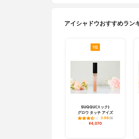
アイシャドウおすすめラン
1位
SUQQU(スック)
グロウ タッチ アイズ
3.98
(8)
¥4,070