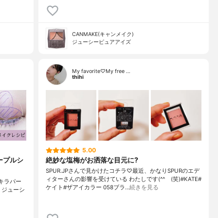
CANMAKE(キャンメイク)
ジューシーピュアアイズ
My favorite♡My free …
thihi
5.00
ープルシ
絶妙な塩梅がお洒落な目元に?
SPUR.JPさんで見かけたコチラ♡最近、かなりSPURのエデ
ィターさんの影響を受けている わたしです(^^ゞ(笑)#KATE#
キラパー
ケイト#ザアイカラー 058ブラ…
続きを見る
AKE ジューシ