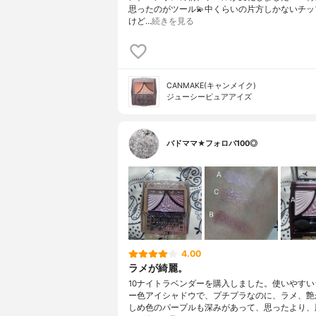
思ったのがツール💫中くらいの片方しかないチッ
けど…
続きを見る
CANMAKE(キャンメイク)
ジューシーピュアアイズ
バドママ★フォロバ100◎
4.00
ラメが綺麗。
10ナイトラベンダーを購入しました。使いやすい
ー色アイシャドウで、プチプラなのに、ラメ、艶
しめ色のパープルも深みがあって、思ったより、