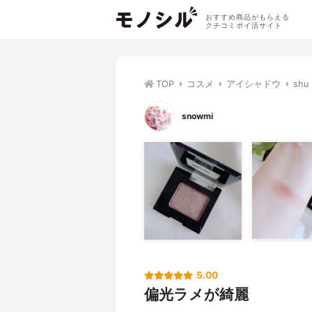
おすすめ商品がもらえる
クチコミポイ活サイト
TOP
コスメ
アイシャドウ
sh
snowmi
5.00
偏光ラメが綺麗