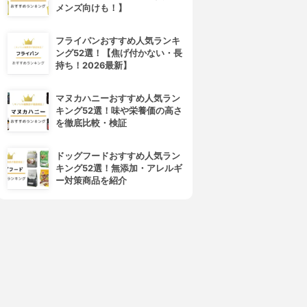
メンズ向けも！】
フライパンおすすめ人気ランキ
ング52選！【焦げ付かない・長
持ち！2026最新】
マヌカハニーおすすめ人気ラン
4位
5位
キング52選！味や栄養価の高さ
を徹底比較・検証
ドッグフードおすすめ人気ラン
キング52選！無添加・アレルギ
ー対策商品を紹介
DECORTÉ(コスメデコルテ)
SUQQU(スック)
アイグロウ ジェム スキンシャ
デザイニング カラー アイズ
ドウ
3.97
(55)
¥7,480
3.97
(72)
¥2,970