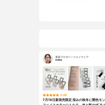
美容ブロガー / コスメマニア
index
5.00
7月19日新発売限定 深みの秋冬に闇色モ
フェイスカラーにもなる、光と影のザ ア