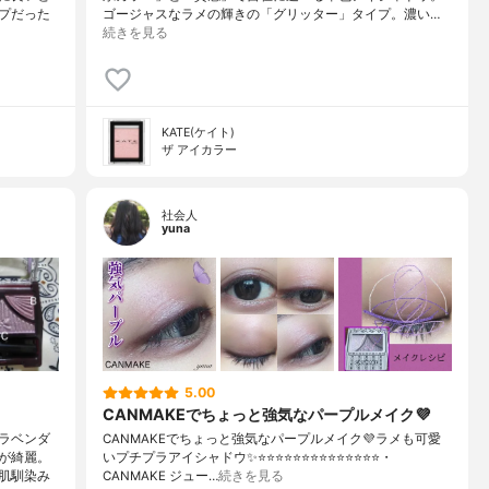
プだった
ゴージャスなラメの輝きの「グリッター」タイプ。濃い…
続きを見る
KATE(ケイト)
ザ アイカラー
社会人
yuna
5.00
CANMAKEでちょっと強気なパープルメイク💜
ラベンダ
CANMAKEでちょっと強気なパープルメイク💜ラメも可愛
が綺麗。
いプチプラアイシャドウ✨⭐️⭐️⭐️⭐️⭐️⭐️⭐️⭐️⭐️⭐️⭐️⭐️⭐️⭐️・
肌馴染み
CANMAKE ジュー…
続きを見る