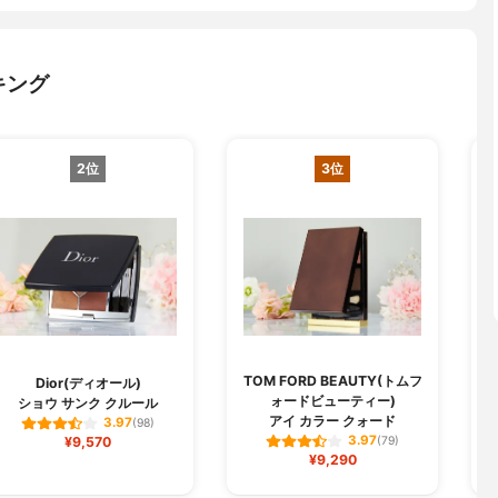
キング
2位
3位
TOM FORD BEAUTY(トムフ
Dior(ディオール)
ォードビューティー)
ショウ サンク クルール
アイ カラー クォード
3.97
(98)
3.97
¥9,570
(79)
¥9,290