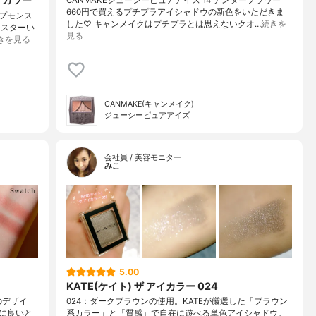
660円で買えるプチプラアイシャドウの新色をいただきま
ップモンス
した♡ キャンメイクはプチプラとは思えないクオ…
続きを
ンスターい
見る
きを見る
CANMAKE(キャンメイク)
ジューシーピュアアイズ
会社員 / 美容モニター
みこ
5.00
KATE(ケイト) ザ アイカラー 024
のデザイ
024：ダークブラウンの使用。KATEが厳選した「ブラウン
に良いと
系カラー」と「質感」で自在に遊べる単色アイシャドウ。