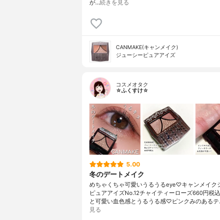
が…
続きを見る
CANMAKE(キャンメイク)
ジューシーピュアアイズ
コスメオタク
☆ふくすけ☆
5.00
冬のデートメイク
めちゃくちゃ可愛いうるうるeye♡キャンメイク
ピュアアイズNo.12チャイティーローズ660円税
と可愛い血色感とうるうる感♡ピンクみのあるテ
見る