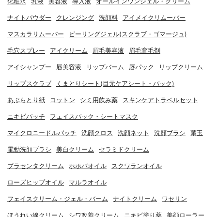
化粧水
乳液
美容液
導入液
オールインワンジェル・クリーム
ナイトパウダー
クレンジング
洗顔料
アイメイクリムーバー
マスカラリムーバー
ピーリングジェル(スクラブ・ゴマージュ)
毛穴スプレー
アイクリーム
眉毛美容液
眉毛育毛剤
アイシャンプー
唇美容液
リップバーム
唇パック
リップクリーム
リップスクラブ
くまとりシート(目元ケアシート・パック)
あぶらとり紙
コットン
シミ用飲み薬
スキンケアトラベルセット
ニキビパッチ
フェイスパック・シートマスク
マイクロニードルパッチ
洗顔クロス
洗顔ネット
洗顔ブラシ
繭玉
電動洗顔ブラシ
美白クリーム
セラミドクリーム
プラセンタクリーム
ホホバオイル
スクワランオイル
ローズヒップオイル
マルラオイル
フェイスクリーム・ジェル・バーム
ナイトクリーム
ワセリン
ほうれい線クリーム
シワ改善クリーム
ニキビ塗り薬
美顔ローラー