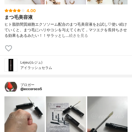
4.00
まつ毛美容液
ヒト脂肪間質細胞エクソソーム配合のまつ毛美容液をお試し🤍使い続け
ていくと、まつ毛にハリやコシを与えてくれて，マツエクを長持ちさせ
る効果もあるみたい！！サラッとし…
続きを見る
Lejeu(ルジュ)
アイラッシュセラム
ブロガー
@eccoroco5