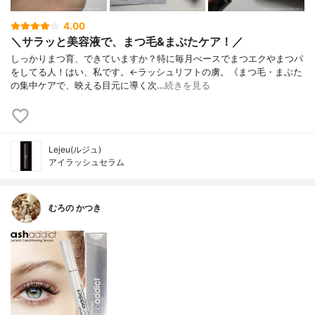
4.00
＼サラッと美容液で、まつ毛&まぶたケア！／
しっかりまつ育、できていますか？特に毎月ぺースでまつエクやまつパ
をしてる人！はい、私です。←ラッシュリフトの虜。《まつ毛・まぶた
の集中ケアで、映える目元に導く次…
続きを見る
Lejeu(ルジュ)
アイラッシュセラム
むろの かつき