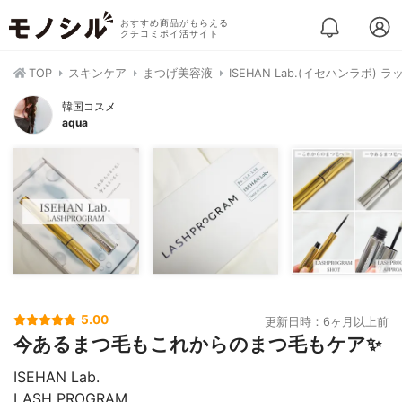
おすすめ商品がもらえる
クチコミポイ活サイト
TOP
スキンケア
まつげ美容液
ISEHAN Lab.(イセハンラボ)
韓国コスメ
aqua
5.00
更新日時：6ヶ月以上前
今あるまつ毛もこれからのまつ毛もケア✨
ISEHAN Lab.
LASH PROGRAM