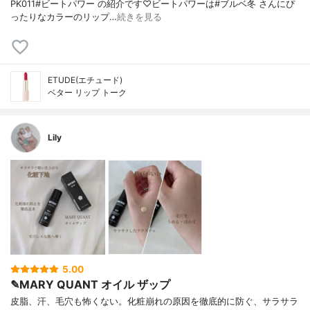
PK011#ビートパワー の紹介です♡ビートパワーは#ブルベ冬 さんにぴ
ったりなカラーのリップ…
続きを見る
ETUDE(エチュード)
ベター リップ トーク
Lily
5.00
✎MARY QUANT オイル ザップ
皮脂、汗、毛穴も怖くない。化粧崩れの原因を徹底的に防ぐ、サラサラ