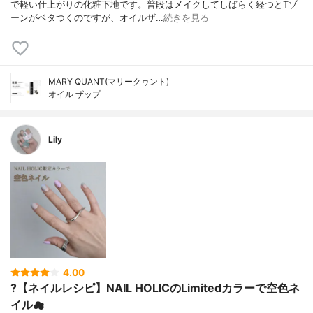
で軽い仕上がりの化粧下地です。普段はメイクしてしばらく経つとTゾ
ーンがベタつくのですが、オイルザ…
続きを見る
MARY QUANT(マリークヮント)
オイル ザップ
Lily
4.00
?【ネイルレシピ】NAIL HOLICのLimitedカラーで空色ネ
イル☁