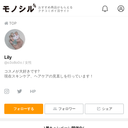
おすすめ商品がもらえる
クチコミポイ活サイト
TOP
Lily
@o3o8o0o / 女性
コスメが大好きです?
現在スキンケア、ヘアケアの見直しを行っています！
HP
フォローする
フォロワー
シェア