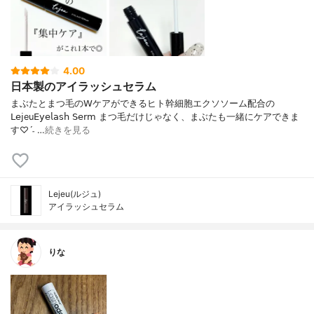
4.00
日本製のアイラッシュセラム
まぶたとまつ毛の𝖶ケアができるヒト幹細胞エクソソーム配合の
𝖫𝖾𝗃eu𝖤𝗒𝖾𝗅𝖺𝗌𝗁 𝖲𝖾𝗋𝗆 まつ毛だけじゃなく、まぶたも一緒にケアできま
す♡ˊ˗ …
続きを見る
Lejeu(ルジュ)
アイラッシュセラム
りな