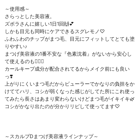
～使用感～
さらっとした美容液。
ズボラさんに嬉しい1日1回🙌💕
しかも目元も同時にケアできるスグレモノ♡
ふわふわのチップがまつ毛、目元にフィットしてとても塗
りやすい♪
まつげ美容液の1番不安な『色素沈着』がないから安心し
て使えるのも🙆‍♀️✨
カールキープ成分が配合されてるからメイク前にも良い
っ❣️
上がりにくいまつ毛だからビューラーでかなりの負担をか
けててハリ、コシが弱くなった感じがしてた所にこれ使っ
てみたら長さはあまり変わらないけどまつ毛がイキイキ🌿
コシがかなり出たのが分かりリピして使ってます♡
～スカルプDまつげ美容液ラインナップ～