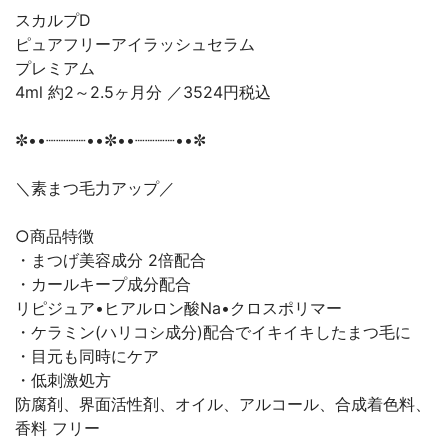
スカルプD
ピュアフリーアイラッシュセラム
プレミアム
4ml 約2～2.5ヶ月分 ／3524円税込
✼••┈┈┈┈••✼••┈┈┈┈••✼
＼素まつ毛力アップ／
○商品特徴
・まつげ美容成分 2倍配合
・カールキープ成分配合
リピジュア•ヒアルロン酸Na•クロスポリマー
・ケラミン(ハリコシ成分)配合でイキイキしたまつ毛に
・目元も同時にケア
・低刺激処方
防腐剤、界面活性剤、オイル、アルコール、合成着色料、
香料 フリー