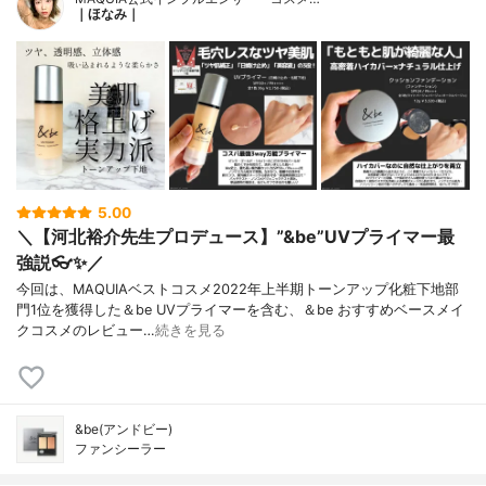
｜ほなみ｜
5.00
＼【河北裕介先生プロデュース】”&be”UVプライマー最
強説👓✨／
今回は、MAQUIAベストコスメ2022年上半期トーンアップ化粧下地部
門1位を獲得した＆be UVプライマーを含む、＆be おすすめベースメイ
クコスメのレビュー…
続きを見る
&be(アンドビー)
ファンシーラー