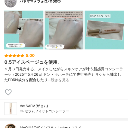
バドママ★フォロバ100◎
5.00
0.5アイスベージュを使用。
９月３日発売する、メイクしながらスキンケアが叶う新感覚コンシーラ
ー✨（2025年5月26日 ドン・キホーテにて先行発売）サケから抽出し
たPDRN成分を配合したリ…
続きを見る
the SAEM(ザセム)
CPセラムフィットコンシーラー
MAQUIA公式インフルエンサー・コスメ…