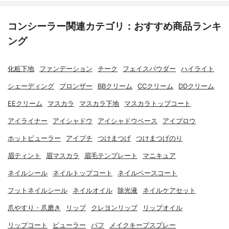
コンシーラー関連カテゴリ：おすすめ商品ランキ
ング
化粧下地
ファンデーション
チーク
フェイスパウダー
ハイライト
シェーディング
ブロンザー
BBクリーム
CCクリーム
DDクリーム
EEクリーム
マスカラ
マスカラ下地
マスカラトップコート
アイライナー
アイシャドウ
アイシャドウベース
アイブロウ
ホットビューラー
アイプチ
つけまつげ
つけまつげのり
眉ティント
眉マスカラ
眉毛テンプレート
マニキュア
ネイルシール
ネイルトップコート
ネイルベースコート
フットネイルシール
ネイルオイル
除光液
ネイルケアセット
爪やすり・爪磨き
リップ
クレヨンリップ
リップオイル
リップコート
ビューラー
パフ
メイクキープスプレー