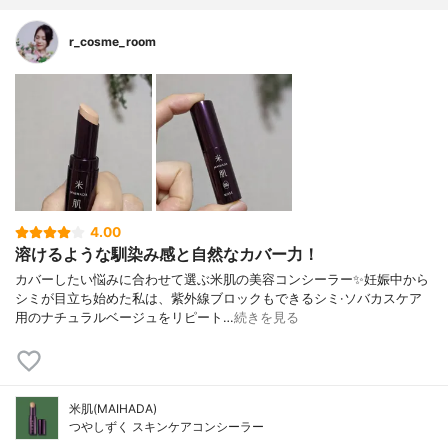
r_cosme_room
4.00
溶けるような馴染み感と自然なカバー力！
カバーしたい悩みに合わせて選ぶ米肌の美容コンシーラー✨妊娠中から
シミが目立ち始めた私は、紫外線ブロックもできるシミ·ソバカスケア
用のナチュラルベージュをリピート…
続きを見る
米肌(MAIHADA)
つやしずく スキンケアコンシーラー