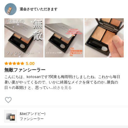
退会させていただきます
5.00
無敵ファンシーラー
こんにちは、kotosanです?関東も梅雨明けしましたね。これから毎日
暑い夏がやってくるので、いかに綺麗なメイクを保てるのか..勝負の
日々の幕開け と、思ってい…
続きを見る
&be(アンドビー)
ファンシーラー