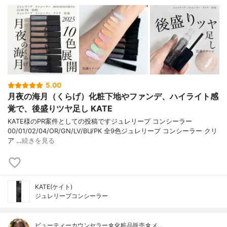
5.00
月夜の海月（くらげ）化粧下地やファンデ、ハイライト感
覚で、後盛りツヤ足し KATE
KATE様のPR案件としての投稿ですジュレリープ コンシーラー
00/01/02/04/OR/GN/LV/BU/PK 全9色ジュレリープ コンシーラー クリ
ア …
続きを見る
KATE(ケイト)
ジュレリープコンシーラー
ビューティーカウンセラー☆化粧品販売☆メ…