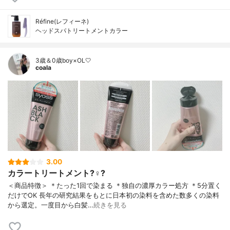
Réfine(レフィーネ)
ヘッドスパトリートメントカラー
3歳＆0歳boy×OL🤍
coala
3.00
カラートリートメント?‍♀️?
＜商品特徴＞ ＊たった1回で染まる ＊独自の濃厚カラー処方 ＊5分置く
だけでOK ⻑年の研究結果をもとに⽇本初の染料を含めた数多くの染料
から選定。⼀度⽬から⽩髪…
続きを見る