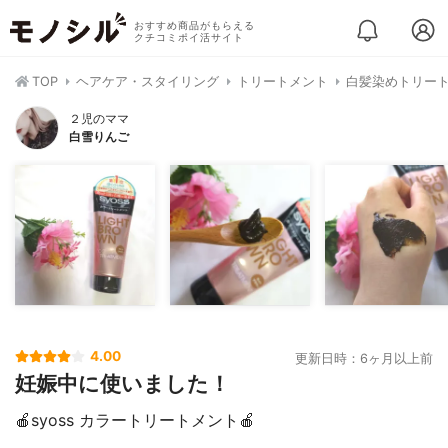
おすすめ商品がもらえる
クチコミポイ活サイト
TOP
ヘアケア・スタイリング
トリートメント
白髪染めトリー
２児のママ
白雪りんご
4.00
更新日時：6ヶ月以上前
妊娠中に使いました！
🍎syoss カラートリートメント🍎