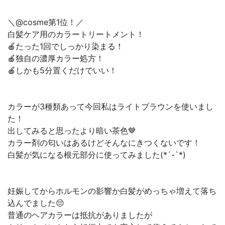
＼@cosme第1位！／
白髪ケア用のカラートリートメント！
🍎たった1回でしっかり染まる！
🍎独自の濃厚カラー処方！
🍎しかも5分置くだけでいい！
カラーが3種類あって今回私はライトブラウンを使いまし
た！
出してみると思ったより暗い茶色🤎
カラー剤の匂いはあるけどそんなにきつくないです！
白髪が気になる根元部分に使ってみました(*´-`*)
妊娠してからホルモンの影響か白髪がめっちゃ増えて落ち
込んでました😔
普通のヘアカラーは抵抗がありましたが