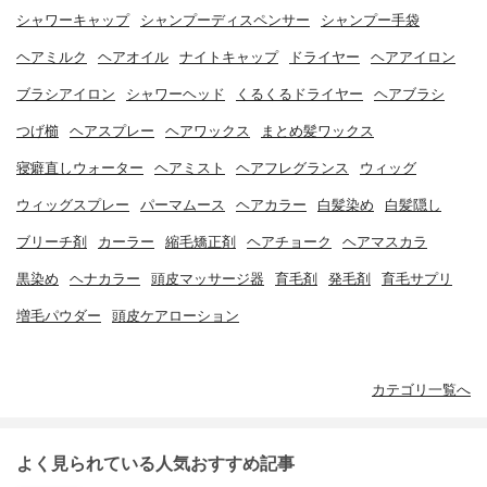
シャワーキャップ
シャンプーディスペンサー
シャンプー手袋
ヘアミルク
ヘアオイル
ナイトキャップ
ドライヤー
ヘアアイロン
ブラシアイロン
シャワーヘッド
くるくるドライヤー
ヘアブラシ
つげ櫛
ヘアスプレー
ヘアワックス
まとめ髪ワックス
寝癖直しウォーター
ヘアミスト
ヘアフレグランス
ウィッグ
ウィッグスプレー
パーマムース
ヘアカラー
白髪染め
白髪隠し
ブリーチ剤
カーラー
縮毛矯正剤
ヘアチョーク
ヘアマスカラ
黒染め
ヘナカラー
頭皮マッサージ器
育毛剤
発毛剤
育毛サプリ
増毛パウダー
頭皮ケアローション
カテゴリ一覧へ
よく見られている人気おすすめ記事