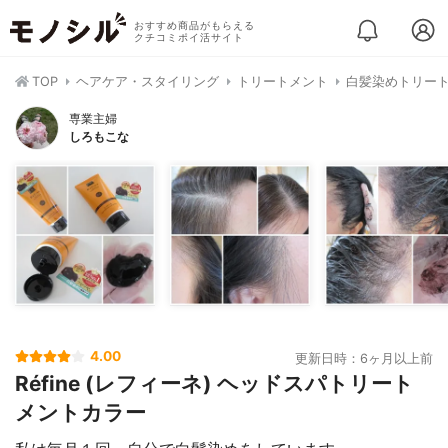
おすすめ商品がもらえる
クチコミポイ活サイト
TOP
ヘアケア・スタイリング
トリートメント
白髪染めトリー
専業主婦
しろもこな
4.00
更新日時：6ヶ月以上前
Réfine (レフィーネ) ヘッドスパトリート
メントカラー