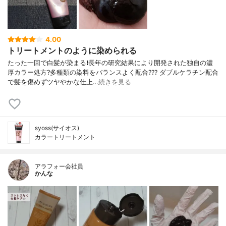
4.00
トリートメントのように染められる
たった一回で白髪が染まる❗長年の研究結果により開発された独自の濃
厚カラー処方?多種類の染料をバランスよく配合??? ダブルケラチン配合
で髪を傷めずツヤやかな仕上…
続きを見る
syoss(サイオス)
カラートリートメント
アラフォー会社員
かんな