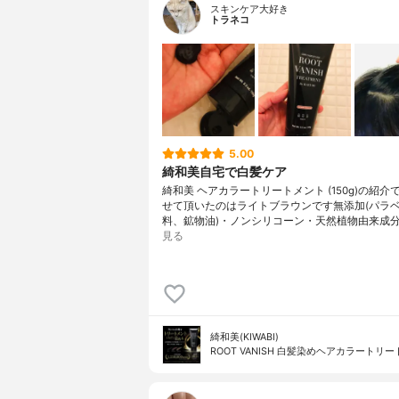
スキンケア大好き
トラネコ
5.00
綺和美自宅で白髪ケア
綺和美 ヘアカラートリートメント (150g)の紹介
せて頂いたのはライトブラウンです無添加(パラ
料、鉱物油)・ノンシリコーン・天然植物由来成分
見る
綺和美(KIWABI)
ROOT VANISH 白髪染めヘアカラートリ