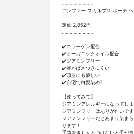
……………………
アンファー スカルプＤ ボーテ 
定価 2,852円
……………………
✔️コラーゲン配合
✔️オーガニックオイル配合
✔️ジアミンフリー
✔️髪がぱさつきにくい
✔️頭皮にも優しい
✔️自宅で白髪染め?
【使ってみて】
ジアミンアレルギーになってしま
ジアミンフリーはありがたいです
ジアミンフリーだとあまり染まら
ります！
手袋をきちんとつけないと手が真