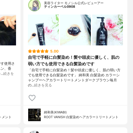
美容ライター モノシル公式レビューアー
ティンカーベル0908
5.00
自宅で手軽に白髪染め！髪や頭皮に優しく、肌の
弱い方でも使用できる白髪染めです
です使用さ
ベン、香
「自宅で手軽に白髪染め！髪や頭皮に優しく、肌の弱い方
…
続きを
でも使用できる白髪染めです」 綺和美 白髪染め カラーシ
ャンプーヘアカラートリートメントダークブラウン毎月
の…
続きを見る
綺和美(KIWABI)
ートメント
ROOT VANISH 白髪染めヘアカラートリートメント