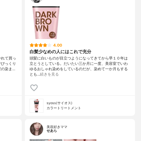
4.00
白髪少なめの人にはこれで充分
かれて買っ
頭髪に白いものが目立つようになってきてから早１０年は
でびっくり
立とうとしている。だいたい三か月に一度、美容室でいわ
髪の染ま…
ゆるおしゃれ染めをしているのだが、染めて一か月もする
とも…
続きを見る
syoss(サイオス)
カラートリートメント
美容好きママ
せあら