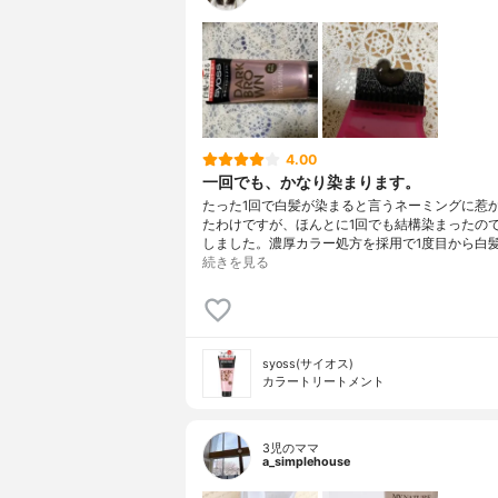
4.00
一回でも、かなり染まります。
たった1回で白髪が染まると言うネーミングに惹
たわけですが、ほんとに1回でも結構染まったの
しました。濃厚カラー処方を採用で1度目から白
続きを見る
syoss(サイオス)
カラートリートメント
3児のママ
a_simplehouse