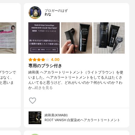
ブロガーのはず
れな
4.00
専用のブラシ付き
ブラウンで
綺和美 ヘアカラートリートメント（ライトブラウン）を使
はなく、
いました。ヘアカラートリートメントをしてる人はたくさ
と思いま
んいてると思うけど、どれがいいのか？何がいいのか？わ
か…
続きを見る
綺和美(KIWABI)
ROOT VANISH 白髪染めヘアカラートリートメント