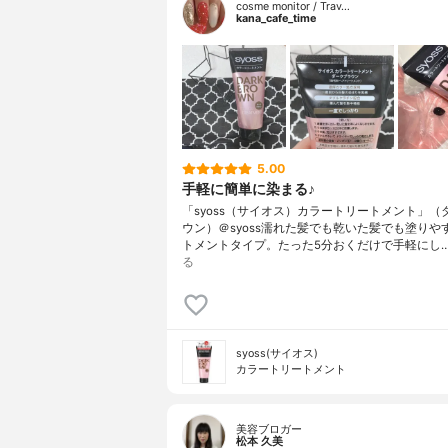
cosme monitor / Trav…
kana_cafe_time
5.00
手軽に簡単に染まる♪
「syoss（サイオス）カラートリートメント」（
ウン）＠syoss濡れた髪でも乾いた髪でも塗りや
トメントタイプ。たった5分おくだけで手軽にし
る
syoss(サイオス)
カラートリートメント
美容ブロガー
松本 久美