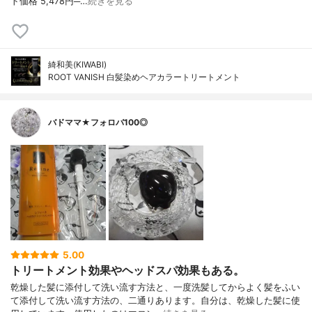
ト価格 5,478円─…
続きを見る
綺和美(KIWABI)
ROOT VANISH 白髪染めヘアカラートリートメント
バドママ★フォロバ100◎
5.00
トリートメント効果やヘッドスパ効果もある。
乾燥した髪に添付して洗い流す方法と、一度洗髪してからよく髪をふい
て添付して洗い流す方法の、二通りあります。自分は、乾燥した髪に使