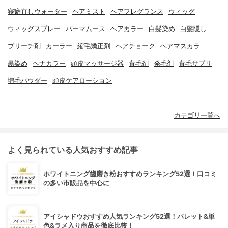
寝癖直しウォーター
ヘアミスト
ヘアフレグランス
ウィッグ
ウィッグスプレー
パーマムース
ヘアカラー
白髪染め
白髪隠し
ブリーチ剤
カーラー
縮毛矯正剤
ヘアチョーク
ヘアマスカラ
黒染め
ヘナカラー
頭皮マッサージ器
育毛剤
発毛剤
育毛サプリ
増毛パウダー
頭皮ケアローション
カテゴリ一覧へ
よく見られている人気おすすめ記事
ホワイトニング歯磨き粉おすすめランキング52選！口コミ
の多い市販品を中心に
アイシャドウおすすめ人気ランキング52選！パレット&単
色&ラメ入り商品を徹底比較！