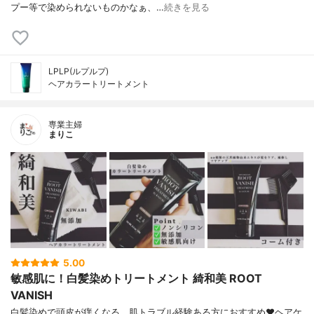
プー等で染められないものかなぁ、…
続きを見る
LPLP(ルプルプ)
ヘアカラートリートメント
専業主婦
まりこ
5.00
敏感肌に！白髪染めトリートメント 綺和美 ROOT
VANISH
白髪染めで頭皮が痒くなる、肌トラブル経験ある方におすすめ❤ヘアケ