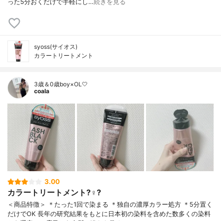
った5分おくだけで手軽にし…
続きを見る
syoss(サイオス)
カラートリートメント
3歳＆0歳boy×OL🤍
coala
3.00
カラートリートメント?‍♀️?
＜商品特徴＞ ＊たった1回で染まる ＊独自の濃厚カラー処方 ＊5分置く
だけでOK ⻑年の研究結果をもとに⽇本初の染料を含めた数多くの染料