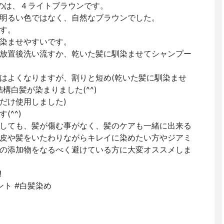
のは、４ライトブラウンです。
明るい色ではなく、自然なブラウンでした。
す。
染ませやすいです。
放置後洗い流すか、乾いた髪に馴染ませてシャンプー
はよくなりますが、割りと短め(乾いた髪に馴染ませ
構白髪が染まりました(^^)
だけ使用しました)
(^^)
しても、髪が傷む事がなく、髪のケアも一緒に出来る
皮や髪をいたわりながらキレイに染めたい方やジアミ
の添加物をなるべく避けている方に大変オススメしま
!
ント #白髪染め