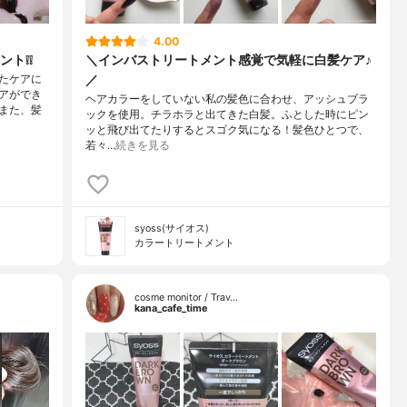
4.00
ト❕❕
＼インバストリートメント感覚で気軽に白髪ケア♪
／
たケアに
アができ
ヘアカラーをしていない私の髪色に合わせ、アッシュブラ
また、髪
ックを使用。チラホラと出てきた白髪。ふとした時にピン
ッと飛び出てたりするとスゴク気になる！髪色ひとつで、
若々…
続きを見る
syoss(サイオス)
カラートリートメント
cosme monitor / Trav…
kana_cafe_time