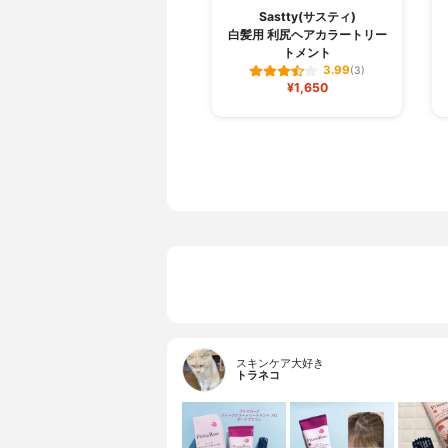
Sastty(サスティ)
白髪用 利尻ヘアカラートリー
トメント
3.99
(3)
¥1,650
スキンケア大好き
トラネコ