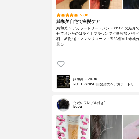
5.00
綺和美自宅で白髪ケア
綺和美 ヘアカラートリートメント (150g)の紹介
せて頂いたのはライトブラウンです無添加(パラ
料、鉱物油)・ノンシリコーン・天然植物由来成分
見る
綺和美(KIWABI)
ROOT VANISH 白髪染めヘアカラートリ
ただのフレブル好き?
bubu