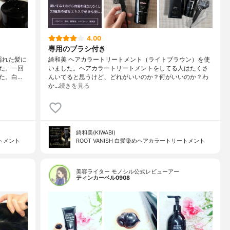
4.00
専用のブラシ付き
濡れた髪に
綺和美 ヘアカラートリートメント（ライトブラウン）を使
た。一回
いました。ヘアカラートリートメントをしてる人はたくさ
た。白…
んいてると思うけど、どれがいいのか？何がいいのか？わ
か…
続きを見る
綺和美(KIWABI)
ートメント
ROOT VANISH 白髪染めヘアカラートリートメント
美容ライター モノシル公式レビューアー
ティンカーベル0908