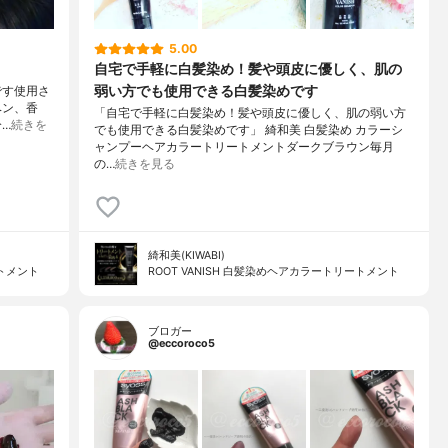
5.00
自宅で手軽に白髪染め！髪や頭皮に優しく、肌の
弱い方でも使用できる白髪染めです
です使用さ
ベン、香
「自宅で手軽に白髪染め！髪や頭皮に優しく、肌の弱い方
…
続きを
でも使用できる白髪染めです」 綺和美 白髪染め カラーシ
ャンプーヘアカラートリートメントダークブラウン毎月
の…
続きを見る
綺和美(KIWABI)
ートメント
ROOT VANISH 白髪染めヘアカラートリートメント
ブロガー
@eccoroco5