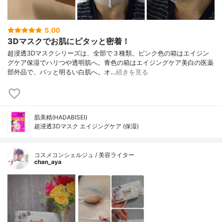
5.00
3Dマスクでお肌にピタッと密着！
超浸透3Dマスクシリーズは、全部で３種類。ピンク色の箱はエイジン
グケア保湿でハリつや透明肌へ。青色の箱はエイジングケア美白の医薬
部外品で、パッと明るい白肌へ。オ…
続きを見る
肌美精(HADABISEI)
超浸透3Dマスク エイジングケア (保湿)
コスメコンシェルジュ / 美容ライター
chan_aya