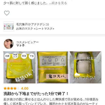
少々肌に対して固く感じました。…
続きを見る
毛穴撫子(ケアナナデシコ)
お米のマスク <シートマスク>
コスメレビュアー
マト子
4.00
洗顔から下地までがたった1分で終了！
起き抜けの肌に乗せるとほんのりした爽快感で目が覚める…1分後肌を
優しく拭き取ってハンドプレス、膝肘かかとを拭き取るのがルーティ