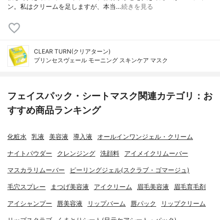
ン。私はクリームを足しますが、本当…
続きを見る
CLEAR TURN(クリアターン)
プリンセスヴェール モーニング スキンケア マスク
フェイスパック・シートマスク関連カテゴリ：お
すすめ商品ランキング
化粧水
乳液
美容液
導入液
オールインワンジェル・クリーム
ナイトパウダー
クレンジング
洗顔料
アイメイクリムーバー
マスカラリムーバー
ピーリングジェル(スクラブ・ゴマージュ)
毛穴スプレー
まつげ美容液
アイクリーム
眉毛美容液
眉毛育毛剤
アイシャンプー
唇美容液
リップバーム
唇パック
リップクリーム