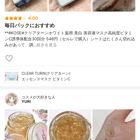
4.00
毎日パックにおすすめ
**#KOSE#クリアターンホワイト薬用 美白 美容液マスク高純度ビタミ
ンC誘導体配合⁡30回分 548円（セルレで購入）⁡シートはたくさん切れ込
みがあって、調…
続きを見る
CLEAR TURN(クリアターン)
エッセンスマスク ビタミンC
コスメが大好きな人
YURI