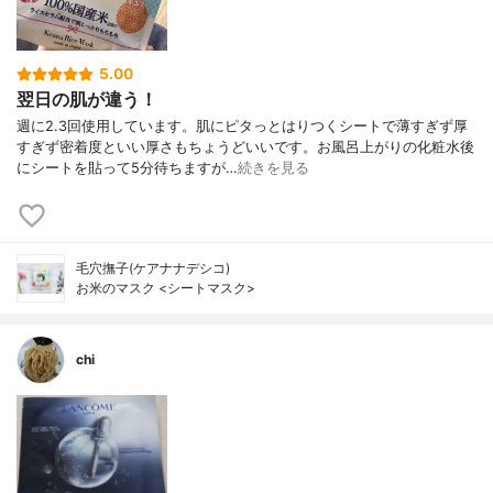
5.00
翌日の肌が違う！
週に2.3回使用しています。肌にピタっとはりつくシートで薄すぎず厚
すぎず密着度といい厚さもちょうどいいです。お風呂上がりの化粧水後
にシートを貼って5分待ちますが…
続きを見る
毛穴撫子(ケアナナデシコ)
お米のマスク <シートマスク>
chi