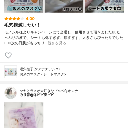
4.00
毛穴撲滅したい！
モノシル様よりキャンペーンにて当選し、使用させて頂きました🙇‍♀️た
っぷりの液で、シートも薄すぎず、厚すぎず、大きさもぴったりでした
🙆🏻‍♀️次の日肌がもっちり…
続きを見る
毛穴撫子(ケアナナデシコ)
お米のマスク <シートマスク>
ツヤとラメが大好きなブルベ冬オンナ
みり俵@冬ビビ春ビビ