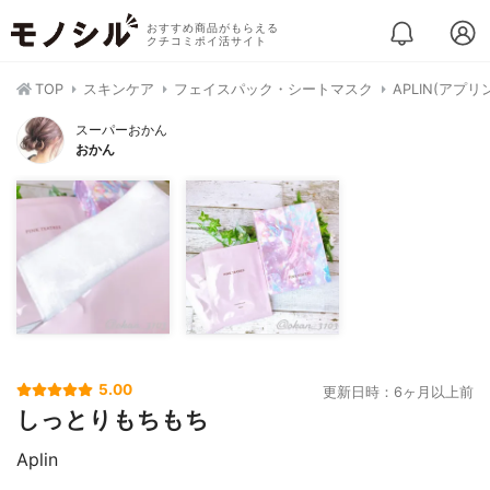
おすすめ商品がもらえる
クチコミポイ活サイト
TOP
スキンケア
フェイスパック・シートマスク
APLIN(アプ
スーパーおかん
おかん
5.00
更新日時：6ヶ月以上前
しっとりもちもち
Aplin