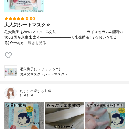
5.00
大人気シートマスク☆
毛穴撫子 お米のマスク 10枚入────────────ライスセラム4種類の
100%国産米由来成分────────────☆米発酵液(うるおいを整え
る)☆米ぬか…
続きを見る
毛穴撫子(ケアナナデシコ)
お米のマスク <シートマスク>
たまに出没する主婦
にゃにゃこ