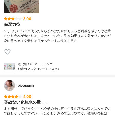
3.00
保湿力◎
久しぶりにパック使ったからかつけた時にちょっと刺激を感じたけど荒
れたり赤みが出たりはしませんでした。毛穴効果はよく分かりませんが
次の日のメイク乗りは良かったです…
続きを見る
毛穴撫子(ケアナナデシコ)
お米のマスク <シートマスク>
biyouguma
4.00
容赦ない化粧水の量！！
まず開発してびっくり！パウチの中に有り余る化粧水...贅沢に入ってい
て嬉しかったです♡シートは少し分厚めで広げやすく、敏感肌の私は