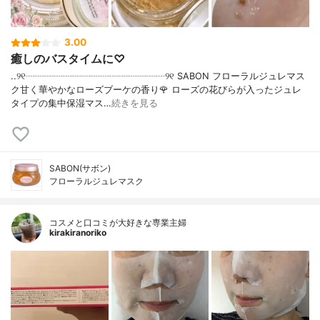
3.00
癒しのバスタイムに♡
..୨୧┈┈┈┈┈┈┈┈┈┈┈┈┈┈┈୨୧ SABON フローラルジュレマス
ク甘く華やかなローズブーケの香り🌹 ローズの花びらが入ったジュレ
タイプの集中保湿マス…
続きを見る
SABON(サボン)
フローラルジュレマスク
コスメと口コミが大好きな専業主婦
kirakiranoriko