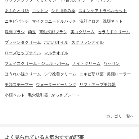
リップスクラブ
くまとりシート(目元ケアシート・パック)
あぶらとり紙
コットン
シミ用飲み薬
スキンケアトラベルセット
ニキビパッチ
マイクロニードルパッチ
洗顔クロス
洗顔ネット
洗顔ブラシ
繭玉
電動洗顔ブラシ
美白クリーム
セラミドクリーム
プラセンタクリーム
ホホバオイル
スクワランオイル
ローズヒップオイル
マルラオイル
フェイスクリーム・ジェル・バーム
ナイトクリーム
ワセリン
ほうれい線クリーム
シワ改善クリーム
ニキビ塗り薬
美顔ローラー
美顔スチーマー
ウォーターピーリング
リフトアップ美顔器
小顔ベルト
毛穴吸引器
かっさプレート
カテゴリ一覧へ
よく見られている人気おすすめ記事