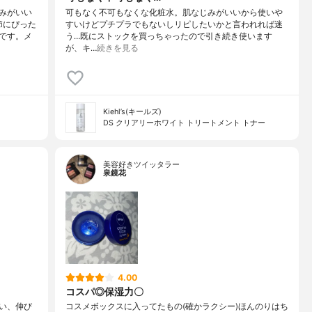
みがいい
可もなく不可もなくな化粧水。肌なじみがいいから使いや
節にぴった
すいけどプチプラでもないしリピしたいかと言われれば迷
です。メ
う…既にストックを買っちゃったので引き続き使います
が、キ…
続きを見る
Kiehl’s(キールズ)
DS クリアリーホワイト トリートメント トナー
美容好きツイッタラー
泉鏡花
4.00
コスパ◎保湿力〇
い、伸び
コスメボックスに入ってたもの(確かラクシー)ほんのりはち