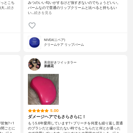
ずっとこち
みつのいい匂いがするけど強すぎないのでちょうどいい。
)大…
続き
バームなので普通のリップクリームと比べると持ちもい
い…
続きを見る
NIVEA(ニベア)
クリームケア リップバーム
美容好きツイッタラー
泉鏡花
5.00
ダメージヘアでもさらさらに！
?‍♀️1
もう5.6年愛用しています?‍♀️ブリーチを何度も繰り返し普通
時間ごとに
のブラシだと歯が立たない時でもこちらだと何とか通った