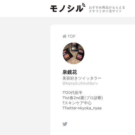
おすすめ商品がもらえる
クチコミポイ活サイト
TOP
泉鏡花
美容好きツイッタラー
@MphpErJR4oR8a1v
??20代前半
?1st春2nd夏(プロ診断)
?スキンケア中心
?Twitter→kyoka_nyaa