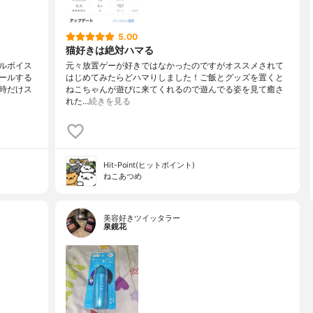
5.00
猫好きは絶対ハマる
ルボイス
元々放置ゲーが好きではなかったのですがオススメされて
ールする
はじめてみたらどハマりしました！ご飯とグッズを置くと
時だけス
ねこちゃんが遊びに来てくれるので遊んでる姿を見て癒さ
れた…
続きを見る
Hit-Point(ヒットポイント)
ねこあつめ
美容好きツイッタラー
泉鏡花