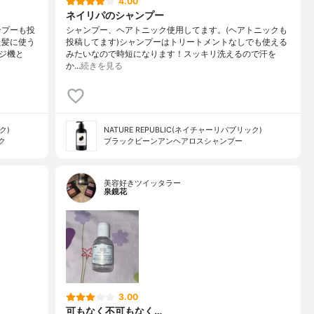
4.00
ネイリパのシャンプー
ンプーも投
シャンプー、ヘアトニック使用してます。(ヘアトニックも
た髪に使う
投稿してます)シャンプーはトリートメントなしでも使える
ジ機と
みたいなので時短になります！スッキリ洗えるので汗を
か…
続きを見る
ク)
NATURE REPUBLIC(ネイチャーリパブリック)
ク
ブラックビーンアンヘアロスシャンプー
美容好きツイッタラー
泉鏡花
3.00
可もなく不可もなく…