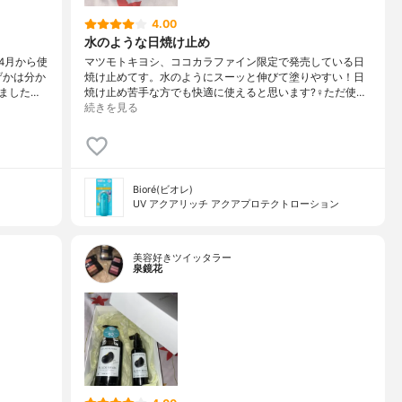
4.00
水のような日焼け止め
4月から使
マツモトキヨシ、ココカラファイン限定で発売している日
げかは分か
焼け止めてす。水のようにスーッと伸びて塗りやすい！日
ました…
焼け止め苦手な方でも快適に使えると思います?‍♀️ただ使…
続きを見る
Bioré(ビオレ)
UV アクアリッチ アクアプロテクトローション
美容好きツイッタラー
泉鏡花