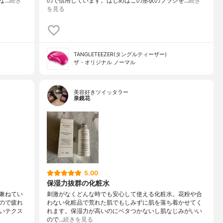
な…
続き
ので信用しています。はじめはこの形状のブラシを…
続き
を見る
TANGLETEEZER(タングルティーザー)
ザ・オリジナル ノーマル
美容好きツイッタラー
泉鏡花
5.00
保湿力抜群の化粧水
兼ねてい
刺激がなくどんな時でも安心して使える化粧水。花粉や合
ので疲れ
わない化粧品で荒れた肌でもしみずに肌を落ち着かせてく
いテクス
れます。保湿力が高いのにベタつかないし肌なじみがいい
ので…
続きを見る