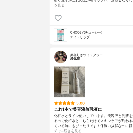
塗り直すかこれの上からリップバーム塗るなりし
を見る
CHOOSY(チューシー)
ナイトリップ
美容好きツイッタラー
泉鏡花
5.00
これ1本で美容液兼乳液に
化粧水とライン使いしています。美容液と乳液を
るので化粧水とこちらだけでスキンケアが終わる
ている時にもぴったりです！保湿力抜群なのに軽
チャ…
続きを見る