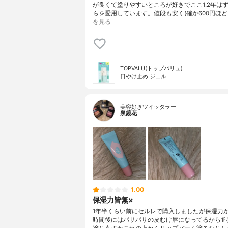
が良くて塗りやすいところが好きでここ1.2年は
らを愛用しています。値段も安く(確か600円ほど
を見る
TOPVALU(トップバリュ)
日やけ止め ジェル
美容好きツイッタラー
泉鏡花
1.00
保湿力皆無×
1年半くらい前にセルレで購入しましたが保湿力が皆無
時間後にはパサパサの皮むけ唇になってるから1