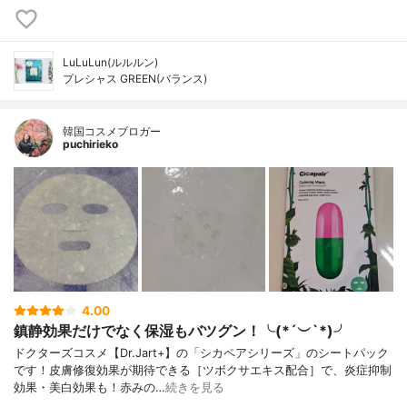
LuLuLun(ルルルン)
プレシャス GREEN(バランス)
韓国コスメブロガー
puchirieko
4.00
鎮静効果だけでなく保湿もバツグン！╰(*´︶`*)╯
ドクターズコスメ【Dr.Jart+】の「シカペアシリーズ」のシートパック
です！皮膚修復効果が期待できる［ツボクサエキス配合］で、炎症抑制
効果・美白効果も！赤みの…
続きを見る