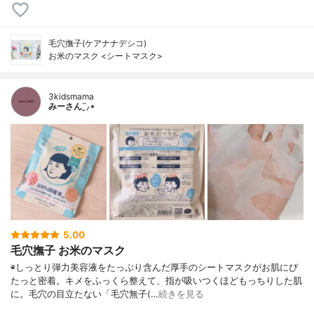
毛穴撫子(ケアナナデシコ)
お米のマスク <シートマスク>
3kidsmama
みーさん¨̮⸝⋆
5.00
毛穴撫子 お米のマスク
◉しっとり弾力美容液をたっぷり含んだ厚手のシートマスクがお肌にぴ
たっと密着。キメをふっくら整えて、指が吸いつくほどもっちりした肌
に。毛穴の目立たない「毛穴無子(…
続きを見る