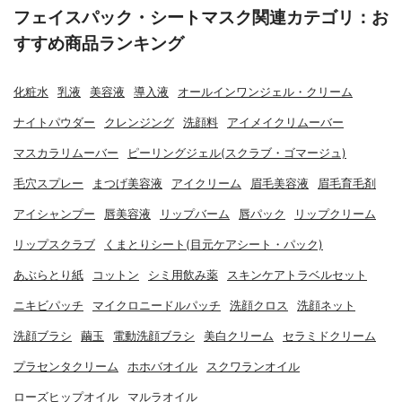
フェイスパック・シートマスク関連カテゴリ：お
すすめ商品ランキング
化粧水
乳液
美容液
導入液
オールインワンジェル・クリーム
ナイトパウダー
クレンジング
洗顔料
アイメイクリムーバー
マスカラリムーバー
ピーリングジェル(スクラブ・ゴマージュ)
毛穴スプレー
まつげ美容液
アイクリーム
眉毛美容液
眉毛育毛剤
アイシャンプー
唇美容液
リップバーム
唇パック
リップクリーム
リップスクラブ
くまとりシート(目元ケアシート・パック)
あぶらとり紙
コットン
シミ用飲み薬
スキンケアトラベルセット
ニキビパッチ
マイクロニードルパッチ
洗顔クロス
洗顔ネット
洗顔ブラシ
繭玉
電動洗顔ブラシ
美白クリーム
セラミドクリーム
プラセンタクリーム
ホホバオイル
スクワランオイル
ローズヒップオイル
マルラオイル