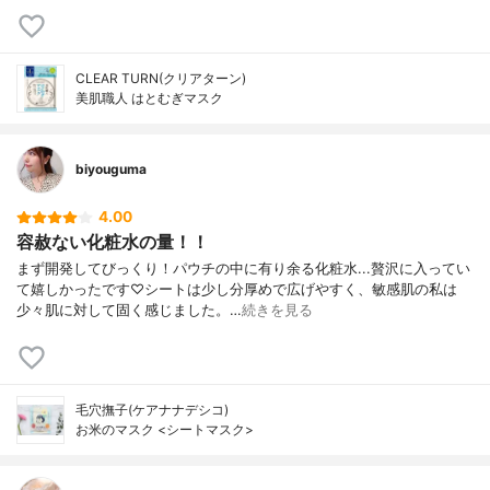
CLEAR TURN(クリアターン)
美肌職人 はとむぎマスク
biyouguma
4.00
容赦ない化粧水の量！！
まず開発してびっくり！パウチの中に有り余る化粧水...贅沢に入ってい
て嬉しかったです♡シートは少し分厚めで広げやすく、敏感肌の私は
少々肌に対して固く感じました。…
続きを見る
毛穴撫子(ケアナナデシコ)
お米のマスク <シートマスク>