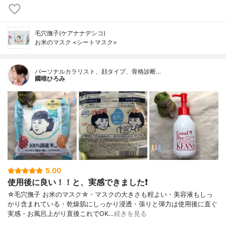
毛穴撫子(ケアナナデシコ)
お米のマスク <シートマスク>
パーソナルカラリスト、顔タイプ、骨格診断…
國唯ひろみ
5.00
使用後に良い！！と、実感できました❗
☆毛穴撫子 お米のマスク☆・マスクの大きさも程よい・美容液もしっ
かり含まれている・乾燥肌にしっかり浸透・張りと弾力は使用後に直ぐ
実感・お風呂上がり直後これでOK…
続きを見る