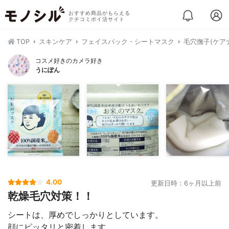
おすすめ商品がもらえる
クチコミポイ活サイト
TOP
スキンケア
フェイスパック・シートマスク
毛穴撫子(ケア
コスメ好きのカメラ好き
うにぽん
4.00
更新日時：6ヶ月以上前
乾燥毛穴対策！！
シートは、厚めでしっかりとしています。
顔にピッタリと密着します。