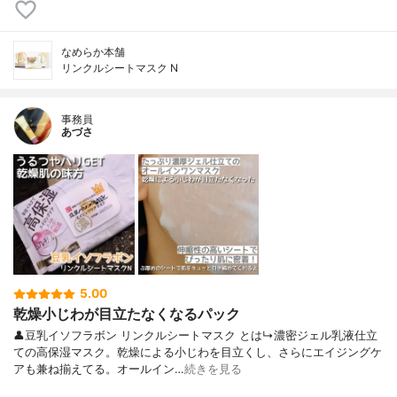
なめらか本舗
リンクルシートマスク N
事務員
あづさ
5.00
乾燥小じわが目立たなくなるパック
👤豆乳イソフラボン リンクルシートマスク とは↳濃密ジェル乳液仕立
ての高保湿マスク。乾燥による小じわを目立くし、さらにエイジングケ
アも兼ね揃えてる。オールイン…
続きを見る