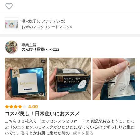
毛穴撫子(ケアナナデシコ)
お米のマスク <シートマスク>
専業主婦
のんびり昼寝(-_-)zzz
4.00
コスパ良し！日常使いにおススメ
こちら３２枚入り（エッセンス５２０ｍｌ）と表記があるように、たっ
ぷりのエッセンスにマスクがひたひたになっているのでずっしりと重た
いです。香りとかお肌に乗せた時の…
続きを見る