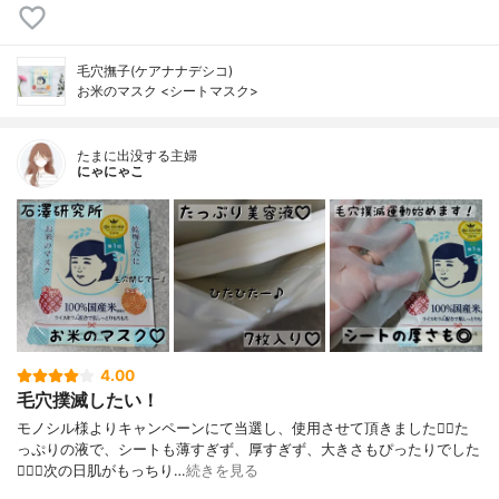
毛穴撫子(ケアナナデシコ)
お米のマスク <シートマスク>
たまに出没する主婦
にゃにゃこ
4.00
毛穴撲滅したい！
モノシル様よりキャンペーンにて当選し、使用させて頂きました🙇‍♀️た
っぷりの液で、シートも薄すぎず、厚すぎず、大きさもぴったりでした
🙆🏻‍♀️次の日肌がもっちり…
続きを見る