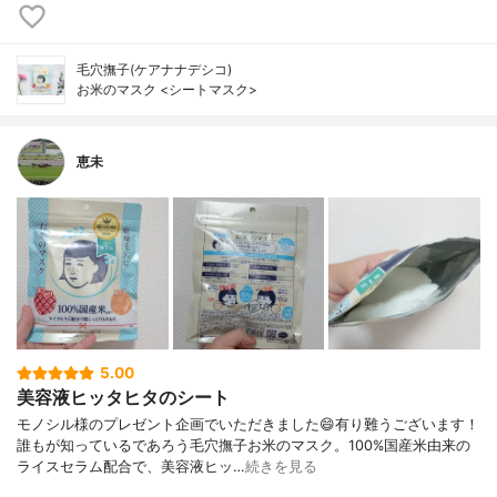
毛穴撫子(ケアナナデシコ)
お米のマスク <シートマスク>
恵未
5.00
美容液ヒッタヒタのシート
モノシル様のプレゼント企画でいただきました😄有り難うございます！
誰もが知っているであろう毛穴撫子お米のマスク。100%国産米由来の
ライスセラム配合で、美容液ヒッ…
続きを見る