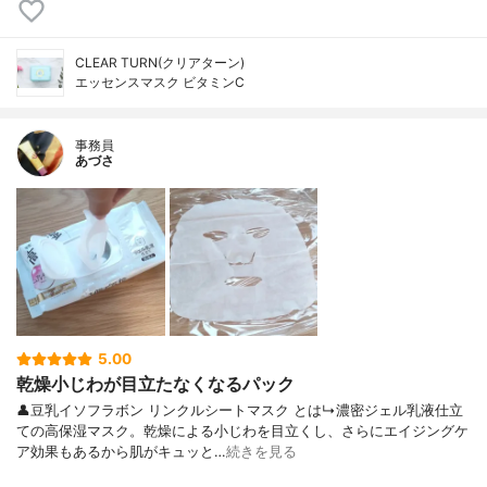
CLEAR TURN(クリアターン)
エッセンスマスク ビタミンC
事務員
あづさ
5.00
乾燥小じわが目立たなくなるパック
👤豆乳イソフラボン リンクルシートマスク とは↳濃密ジェル乳液仕立
ての高保湿マスク。乾燥による小じわを目立くし、さらにエイジングケ
ア効果もあるから肌がキュッと…
続きを見る