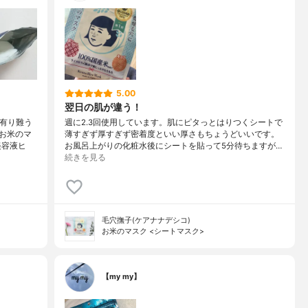
5.00
翌日の肌が違う！
有り難う
週に2.3回使用しています。肌にピタっとはりつくシートで
お米のマ
薄すぎず厚すぎず密着度といい厚さもちょうどいいです。
美容液ヒ
お風呂上がりの化粧水後にシートを貼って5分待ちますが…
続きを見る
毛穴撫子(ケアナナデシコ)
お米のマスク <シートマスク>
【my my】