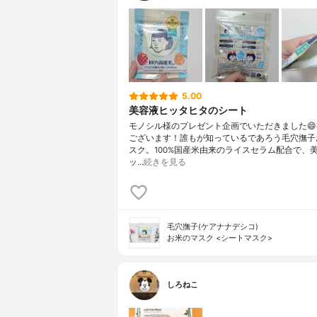
5.00
美容液ヒッタヒタのシート
モノシル様のプレゼント企画でいただきました
ございます！誰もが知っているであろう毛穴撫子
スク。100%国産米由来のライスセラム配合で、
ッ…
続きを見る
毛穴撫子(ケアナナデシコ)
お米のマスク <シートマスク>
しろねこ