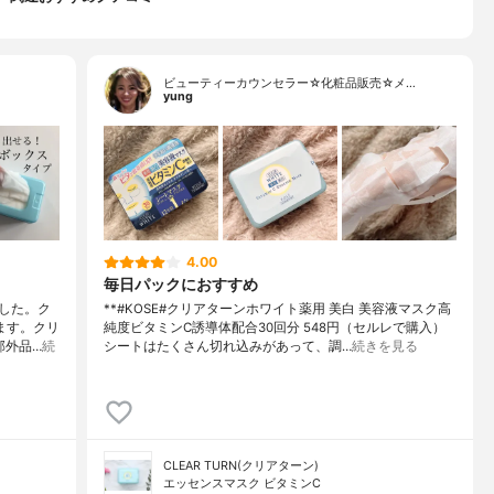
ビューティーカウンセラー☆化粧品販売☆メ…
yung
4.00
毎日パックにおすすめ
した。ク
**#KOSE#クリアターンホワイト薬用 美白 美容液マスク高
ます。クリ
純度ビタミンC誘導体配合⁡30回分 548円（セルレで購入）⁡
部外品…
続
シートはたくさん切れ込みがあって、調…
続きを見る
CLEAR TURN(クリアターン)
エッセンスマスク ビタミンC