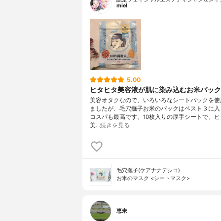
miel
5.00
ヒタヒタ美容液が肌に染み込むお米パック
美容オタクなので、いろいろなシートパックを使
ましたが、毛穴撫子お米のパックはベスト３に入
コスパも最高です。10枚入りの厚手シートで、ヒ
美…
続きを見る
毛穴撫子(ケアナナデシコ)
お米のマスク <シートマスク>
恵未