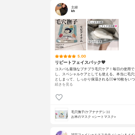
主婦
kh
5.00
リピートフェイスパック💙
コスパも最強なプチプラ毛穴ケア！毎日の使用で
し、スペシャルケアとしても使える。本当に毛穴
としまって、しっかり保湿される🙆‍♀️💎10枚をい
続きを見る
毛穴撫子(ケアナナデシコ)
お米のマスク <シートマスク>
認定フェイシャルエステティシャン＆メイ