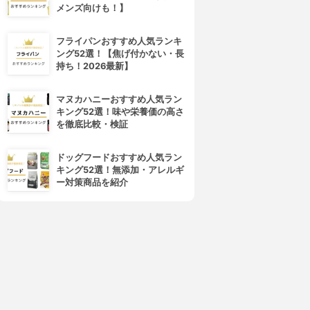
メンズ向けも！】
フライパンおすすめ人気ランキ
ング52選！【焦げ付かない・長
持ち！2026最新】
マヌカハニーおすすめ人気ラン
キング52選！味や栄養価の高さ
arrier Repair(バリアリペア)
美人ぬか(BIJINNUKA)
を徹底比較・検証
シートマスク しっとり
純米パック
3.90
3.89
(1)
(2)
ドッグフードおすすめ人気ラン
¥426
¥508
キング52選！無添加・アレルギ
ー対策商品を紹介