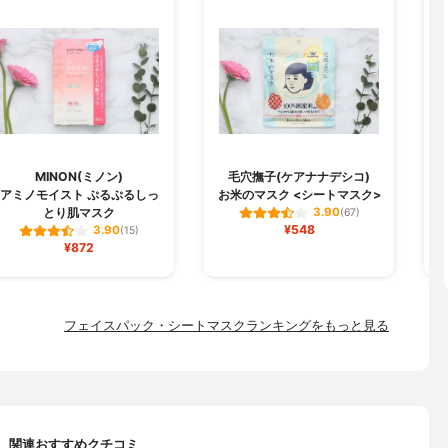
MINON(ミノン)
毛穴撫子(ケアナナデシコ)
B
アミノモイスト ぷるぷるしっ
お米のマスク <シートマスク>
とり肌マスク
3.90
(67)
¥548
3.90
(15)
¥872
フェイスパック・シートマスクランキングをもっと見る
関連おすすめクチコミ