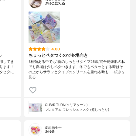
さゆこぽんぬ
4.00
♪
ちょっとペタつくので冬場向き
用してき
3種類ある中でも1番のしっとりタイプ26歳/混合乾燥肌の私
ります！
でも夏場は少しペタつきます、冬でもペタッとする時はそ
タヒタに
の上からサラッとタイプのクリームを重ねる時も...…
続きを
見る
CLEAR TURN(クリアターン)
プレミアム フレッシュマスク (超しっとり)
歯科衛生士
あゆみ