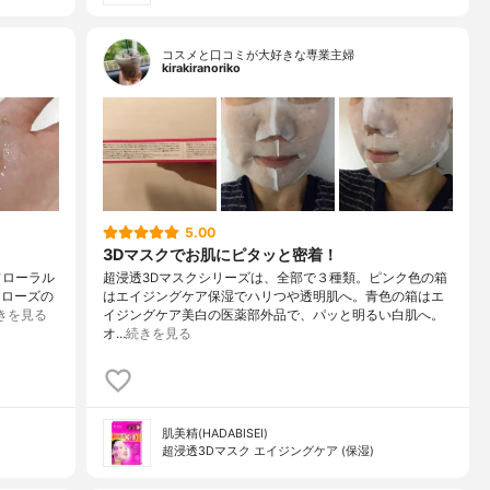
コスメと口コミが大好きな専業主婦
kirakiranoriko
5.00
3Dマスクでお肌にピタッと密着！
 フローラル
超浸透3Dマスクシリーズは、全部で３種類。ピンク色の箱
 ローズの
はエイジングケア保湿でハリつや透明肌へ。青色の箱はエ
きを見る
イジングケア美白の医薬部外品で、パッと明るい白肌へ。
オ…
続きを見る
肌美精(HADABISEI)
超浸透3Dマスク エイジングケア (保湿)