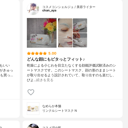
コスメコンシェルジュ / 美容ライター
chan_aya
5.00
どんな顔にもピタっとフィット♪
もいい
乾燥による小じわを目立たなくする効能評価試験済みのシ
がきゅっ
ートマスクです。このシートマスク、顔の形のままシート
つも買っ…
が取り出せるよう設計されていて、取り出すのも楽だし、
びよ…
続きを見る
なめらか本舗
リンクルシートマスク N
ク…
コスメ沼の民