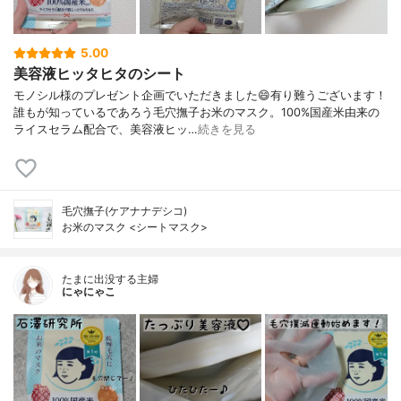
5.00
美容液ヒッタヒタのシート
モノシル様のプレゼント企画でいただきました😄有り難うございます！
誰もが知っているであろう毛穴撫子お米のマスク。100%国産米由来の
ライスセラム配合で、美容液ヒッ…
続きを見る
毛穴撫子(ケアナナデシコ)
お米のマスク <シートマスク>
たまに出没する主婦
にゃにゃこ