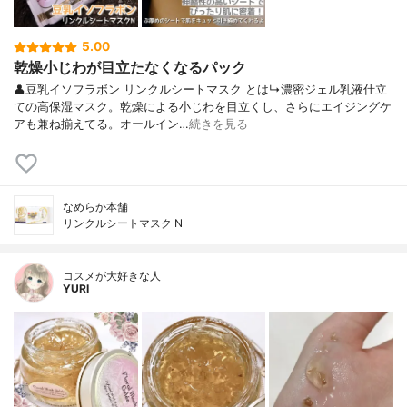
5.00
乾燥小じわが目立たなくなるパック
👤豆乳イソフラボン リンクルシートマスク とは↳濃密ジェル乳液仕立
ての高保湿マスク。乾燥による小じわを目立くし、さらにエイジングケ
アも兼ね揃えてる。オールイン…
続きを見る
なめらか本舗
リンクルシートマスク N
コスメが大好きな人
YURI