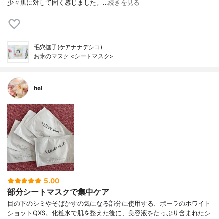
少々肌に対して固く感じました。…
続きを見る
毛穴撫子(ケアナナデシコ)
お米のマスク <シートマスク>
hal
5.00
部分シートマスクで集中ケア
目の下のシミやそばかすの気になる部分に使用する、ポーラのホワイト
ショットQXS。化粧水で肌を整えた後に、美容液をたっぷり含まれたシ