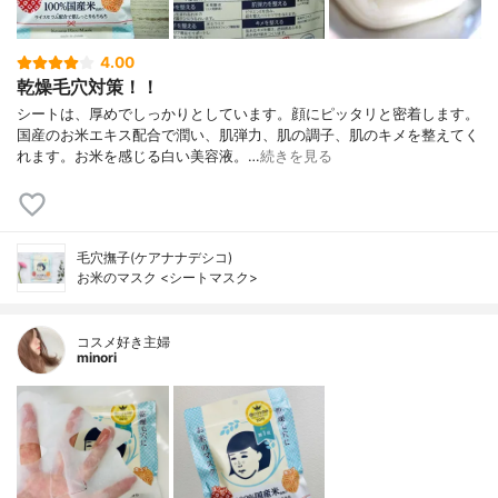
4.00
乾燥毛穴対策！！
シートは、厚めでしっかりとしています。顔にピッタリと密着します。
国産のお米エキス配合で潤い、肌弾力、肌の調子、肌のキメを整えてく
れます。お米を感じる白い美容液。…
続きを見る
毛穴撫子(ケアナナデシコ)
お米のマスク <シートマスク>
コスメ好き主婦
minori