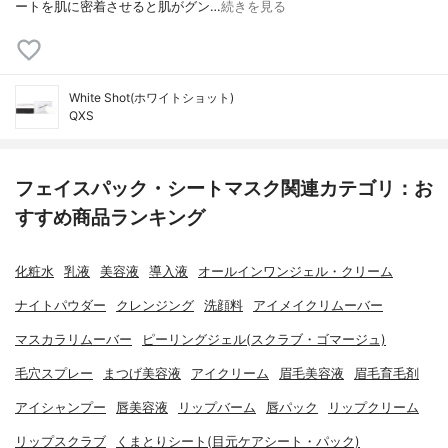
ートを肌に密着させると肌がグン…
続きを見る
White Shot(ホワイトショット)
QXS
フェイスパック・シートマスク関連カテゴリ：お
すすめ商品ランキング
化粧水
乳液
美容液
導入液
オールインワンジェル・クリーム
ナイトパウダー
クレンジング
洗顔料
アイメイクリムーバー
マスカラリムーバー
ピーリングジェル(スクラブ・ゴマージュ)
毛穴スプレー
まつげ美容液
アイクリーム
眉毛美容液
眉毛育毛剤
アイシャンプー
唇美容液
リップバーム
唇パック
リップクリーム
リップスクラブ
くまとりシート(目元ケアシート・パック)