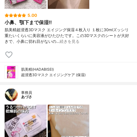
5.00
小鼻、顎下まで保湿‼︎
肌美精超浸透3Dマスク エイジング保湿４枚入り １枚に30mlズッシリ
重たいくらいに美容液がひたひたです。この3Dマスクのシートが大好
きで、小鼻に切れ目がないの…
続きを見る
肌美精(HADABISEI)
超浸透3Dマスク エイジングケア (保湿)
事務員
あづさ