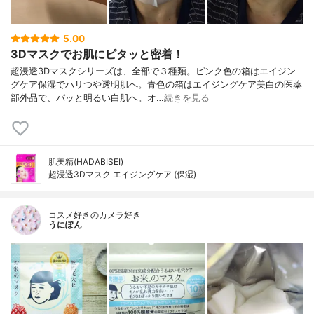
5.00
3Dマスクでお肌にピタッと密着！
超浸透3Dマスクシリーズは、全部で３種類。ピンク色の箱はエイジン
グケア保湿でハリつや透明肌へ。青色の箱はエイジングケア美白の医薬
部外品で、パッと明るい白肌へ。オ…
続きを見る
肌美精(HADABISEI)
超浸透3Dマスク エイジングケア (保湿)
コスメ好きのカメラ好き
うにぽん