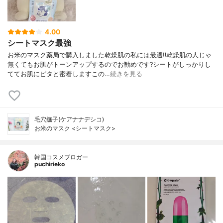
4.00
シートマスク最強
お米のマスク薬局で購入しました乾燥肌の私には最適‼️乾燥肌の人じゃ
無くてもお肌がトーンアップするのでお勧めです?シートがしっかりし
ててお肌にピタと密着しますこの…
続きを見る
毛穴撫子(ケアナナデシコ)
お米のマスク <シートマスク>
韓国コスメブロガー
puchirieko