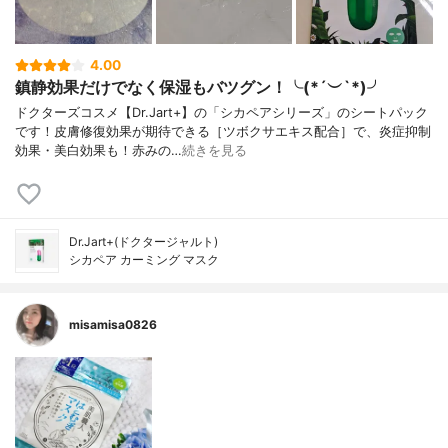
4.00
鎮静効果だけでなく保湿もバツグン！╰(*´︶`*)╯
ドクターズコスメ【Dr.Jart+】の「シカペアシリーズ」のシートパック
です！皮膚修復効果が期待できる［ツボクサエキス配合］で、炎症抑制
効果・美白効果も！赤みの…
続きを見る
Dr.Jart+(ドクタージャルト)
シカペア カーミング マスク
misamisa0826