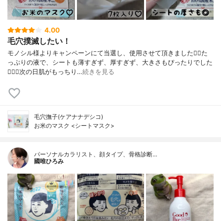
4.00
毛穴撲滅したい！
モノシル様よりキャンペーンにて当選し、使用させて頂きました🙇‍♀️た
っぷりの液で、シートも薄すぎず、厚すぎず、大きさもぴったりでした
🙆🏻‍♀️次の日肌がもっちり…
続きを見る
毛穴撫子(ケアナナデシコ)
お米のマスク <シートマスク>
パーソナルカラリスト、顔タイプ、骨格診断…
國唯ひろみ