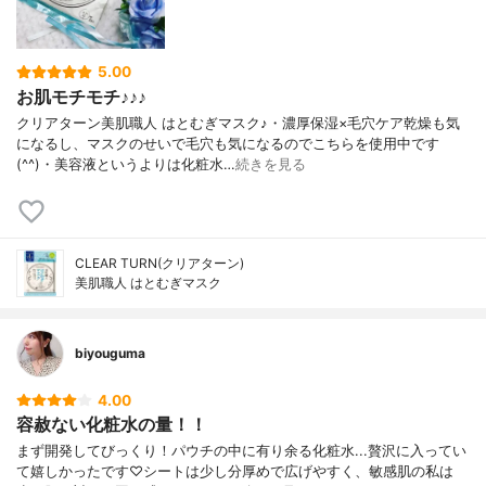
5.00
お肌モチモチ♪♪♪
クリアターン美肌職人 はとむぎマスク♪・濃厚保湿×毛穴ケア乾燥も気
になるし、マスクのせいで毛穴も気になるのでこちらを使用中です
(^^)・美容液というよりは化粧水…
続きを見る
CLEAR TURN(クリアターン)
美肌職人 はとむぎマスク
biyouguma
4.00
容赦ない化粧水の量！！
まず開発してびっくり！パウチの中に有り余る化粧水...贅沢に入ってい
て嬉しかったです♡シートは少し分厚めで広げやすく、敏感肌の私は