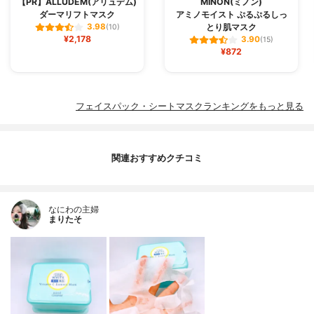
【PR】ALLUDEM(アリュデム)
MINON(ミノン)
ダーマリフトマスク
アミノモイスト ぷるぷるしっ
とり肌マスク
3.98
(10)
¥2,178
3.90
(15)
¥872
フェイスパック・シートマスクランキングをもっと見る
関連おすすめクチコミ
なにわの主婦
まりたそ