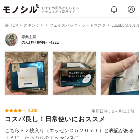
おすすめ商品がもらえる
クチコミポイ活サイト
TOP
スキンケア
フェイスパック・シートマスク
LuLuLun(ル
専業主婦
のんびり昼寝(-_-)zzz
4.00
更新日時：6ヶ月以上前
コスパ良し！日常使いにおススメ
こちら３２枚入り（エッセンス５２０ｍｌ）と表記がある
ように、たっぷりのエッセンスに