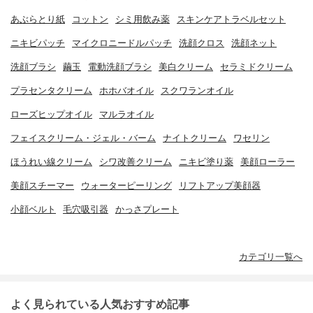
あぶらとり紙
コットン
シミ用飲み薬
スキンケアトラベルセット
ニキビパッチ
マイクロニードルパッチ
洗顔クロス
洗顔ネット
洗顔ブラシ
繭玉
電動洗顔ブラシ
美白クリーム
セラミドクリーム
プラセンタクリーム
ホホバオイル
スクワランオイル
ローズヒップオイル
マルラオイル
フェイスクリーム・ジェル・バーム
ナイトクリーム
ワセリン
ほうれい線クリーム
シワ改善クリーム
ニキビ塗り薬
美顔ローラー
美顔スチーマー
ウォーターピーリング
リフトアップ美顔器
小顔ベルト
毛穴吸引器
かっさプレート
カテゴリ一覧へ
よく見られている人気おすすめ記事