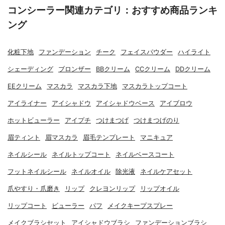
コンシーラー関連カテゴリ：おすすめ商品ランキ
ング
化粧下地
ファンデーション
チーク
フェイスパウダー
ハイライト
シェーディング
ブロンザー
BBクリーム
CCクリーム
DDクリーム
EEクリーム
マスカラ
マスカラ下地
マスカラトップコート
アイライナー
アイシャドウ
アイシャドウベース
アイブロウ
ホットビューラー
アイプチ
つけまつげ
つけまつげのり
眉ティント
眉マスカラ
眉毛テンプレート
マニキュア
ネイルシール
ネイルトップコート
ネイルベースコート
フットネイルシール
ネイルオイル
除光液
ネイルケアセット
爪やすり・爪磨き
リップ
クレヨンリップ
リップオイル
リップコート
ビューラー
パフ
メイクキープスプレー
メイクブラシセット
アイシャドウブラシ
ファンデーションブラシ