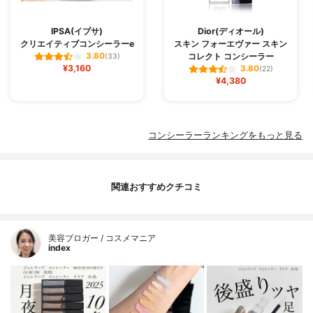
IPSA(イプサ)
Dior(ディオール)
クリエイティブコンシーラーe
スキン フォーエヴァー スキン
コレクト コンシーラー
3.80
(33)
¥3,160
3.80
(22)
¥4,380
コンシーラーランキングをもっと見る
関連おすすめクチコミ
美容ブロガー / コスメマニア
index