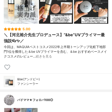
5.00
＼【河北裕介先生プロデュース】”&be”UVプライマー最
強説👓✨／
今回は、MAQUIAベストコスメ2022年上半期トーンアップ化粧下地部
門1位を獲得した＆be UVプライマーを含む、＆be おすすめベースメイ
クコスメのレビュー…
続きを見る
&be(アンドビー)
ファンシーラー
バドママ★フォロバ100◎