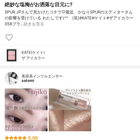
絶妙な塩梅がお洒落な目元に?
SPUR.JPさんで見かけたコチラ♡最近、かなりSPURのエディターさん
の影響を受けている わたしです(^^ゞ(笑)#KATE#ケイト#ザアイカラー
058ブラ…
続きを見る
KATE(ケイト)
ザ アイカラー
美容系インフルエンサー
satomi
5.00