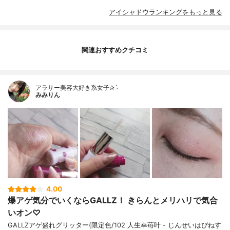
アイシャドウランキングをもっと見る
関連おすすめクチコミ
アラサー美容大好き系女子✰ˊ˗
みみりん
4.00
爆アゲ気分でいくならGALLZ！ きらんとメリハリで気合
いオン♡
GALLZアゲ盛れグリッター(限定色/102 人生幸苺叶 - じんせいはぴねす