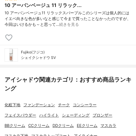
10 アーバンベージュ 11 リラック...
10 アーバンベージュ11 リラックスパープルこのシリーズは個人的には
イエベ向きな色が多いなと感じて今まで買ったことなかったのですが、
今回はいけるかも～と思って…
続きを見る
Fujiko(フジコ)
シェイクシャドウ SV
アイシャドウ関連カテゴリ：おすすめ商品ランキ
ング
化粧下地
ファンデーション
チーク
コンシーラー
フェイスパウダー
ハイライト
シェーディング
ブロンザー
BBクリーム
CCクリーム
DDクリーム
EEクリーム
マスカラ
マスカラ下地
マスカラトップコート
アイライナー