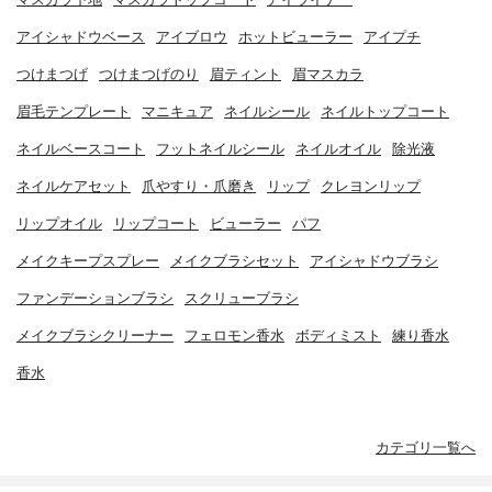
アイシャドウベース
アイブロウ
ホットビューラー
アイプチ
つけまつげ
つけまつげのり
眉ティント
眉マスカラ
眉毛テンプレート
マニキュア
ネイルシール
ネイルトップコート
ネイルベースコート
フットネイルシール
ネイルオイル
除光液
ネイルケアセット
爪やすり・爪磨き
リップ
クレヨンリップ
リップオイル
リップコート
ビューラー
パフ
メイクキープスプレー
メイクブラシセット
アイシャドウブラシ
ファンデーションブラシ
スクリューブラシ
メイクブラシクリーナー
フェロモン香水
ボディミスト
練り香水
香水
カテゴリ一覧へ