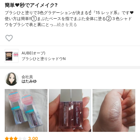
簡単❤️秒でアイメイク?
ブラシひと塗りで3色グラデーションが決まる☝️『15 レッド系』です❤️
使い方は簡単‼️①まぶたベースを指でまぶた全体に塗る②３色シャド
ウをブラシで表と裏にとっ…
続きを見る
AUBE(オーブ)
ブラシひと塗りシャドウN
会社員
はたみゆ
3.00