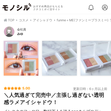
おすすめ商品がもらえる
クチコミポイ活サイト
TOP
コスメ
アイシャドウ
funme＋ME(ファンミープラスミー
会社員
みゆ
5.00
更新日時：6ヶ月以上前
＼人気過ぎて完売中／主張し過ぎない透明
感ラメアイシャドウ！