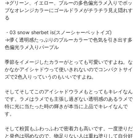
→グリーン、イエロー、ブルーの多色偏光ラメ入りでポッ
プなオレンジカラーにゴールドラメがチラチラ見え隠れす
る
・03 snow sherbet is(スノーシャーベットイズ)
→儚く透明感たっぷりのブルーカラーで色気を引き出す多
色偏光ラメ入りパープル
季節をイメージしたカラーがとっても可愛いですよね。な
かなかアイシャドウって使いきれないのでコンパクトサイ
ズで2色入りっていうのもいいですよね。
そしてそしてこのアイシャドウラメもとってもキレイなん
です。ラメはラメでも主張し過ぎない透明感のあるラメで
特に光に当たった時の輝きが本当に上品でキレイなんで
す。
そして粉質もふわっふわで密着力も高いです。一度塗りだ
と発色は弱めなので、物足りない人は重ね塗りして自分好