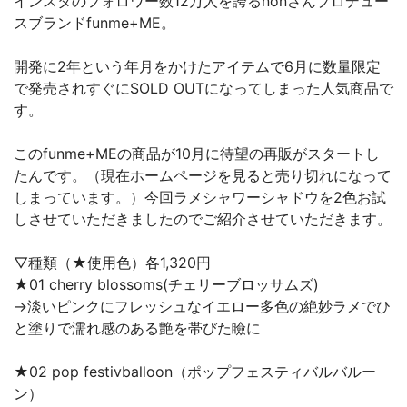
インスタのフォロワー数12万人を誇るnonさんプロデュー
スブランドfunme+ME。
開発に2年という年月をかけたアイテムで6月に数量限定
で発売されすぐにSOLD OUTになってしまった人気商品で
す。
このfunme+MEの商品が10月に待望の再販がスタートし
たんです。（現在ホームページを見ると売り切れになって
しまっています。）今回ラメシャワーシャドウを2色お試
しさせていただきましたのでご紹介させていただきます。
▽種類（★使用色）各1,320円
★01 cherry blossoms(チェリーブロッサムズ)
→淡いピンクにフレッシュなイエロー多色の絶妙ラメでひ
と塗りで濡れ感のある艶を帯びた瞼に
★02 pop festivballoon（ポップフェスティバルバルー
ン）