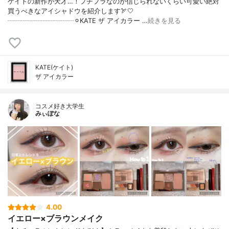
ケイトの新作が天才…！プチプラなのが信じられないくらい可愛い絶対
買うべきなアイシャドウを紹介します🏹🤍
┈┈┈┈┈┈┈┈┈┈⚪︎KATE ザ アイカラー …
続きを見る
KATE(ケイト)
ザ アイカラー
コスメ好き大学生
みぃぽな
4.00
イエロー×ブラウンメイク