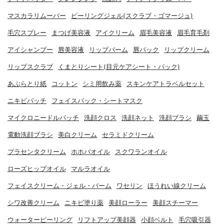
マスカラリムーバー
ピーリングジェル(スクラブ・ゴマージュ)
毛穴スプレー
まつげ美容液
アイクリーム
眉毛美容液
眉毛育毛剤
アイシャンプー
唇美容液
リップバーム
唇パック
リップクリーム
リップスクラブ
くまとりシート(目元ケアシート・パック)
あぶらとり紙
コットン
シミ用飲み薬
スキンケアトラベルセット
ニキビパッチ
フェイスパック・シートマスク
マイクロニードルパッチ
洗顔クロス
洗顔ネット
洗顔ブラシ
繭玉
電動洗顔ブラシ
美白クリーム
セラミドクリーム
プラセンタクリーム
ホホバオイル
スクワランオイル
ローズヒップオイル
マルラオイル
フェイスクリーム・ジェル・バーム
ワセリン
ほうれい線クリーム
シワ改善クリーム
ニキビ塗り薬
美顔ローラー
美顔スチーマー
ウォーターピーリング
リフトアップ美顔器
小顔ベルト
毛穴吸引器