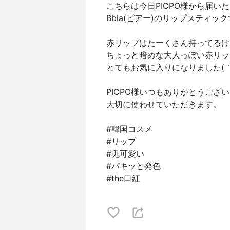
こちらは今日PICPO様から届いた
Bbia(ピアー)のリップスティッ
赤リップはたーくさん持ってるけ
ちょっと暗めな大人っぽい赤リッ
とてもお気に入りになりました(｀･
PICPO様いつもありがとうござ
大切に使わせていただきます。
#韓国コスメ
#リップ
#鬼可愛い
#パキッと発色
#the口紅