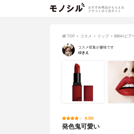
おすすめ商品がもらえる
クチコミポイ活サイト
TOP
コスメ
リップ
BBIA(ピ
コスメ収集が趣味です
ゆきえ
4.00
発色鬼可愛い