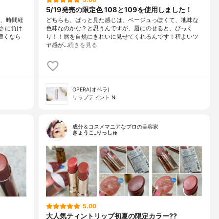
5/19発売の限定色 108と109を使用しました！
が、時間経
どちらも、ぱっと見た感じは、ベージュっぽくて、地味な
さに負け
色味なのかな？と思うんですが、唇にのせると、びっく
濃くなら
り！！唇を自然にきれいに見せてくれるんです！程よいツ
ヤ感が…
続きを見る
OPERA(オペラ)
リップティント N
成分＆コスメマニアなプロの美容家
きょうこ_りっしゅ
5.00
大人気ティントリップ初夏の限定カラー??