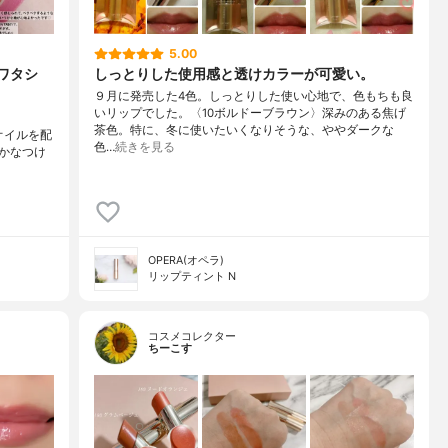
5.00
ワタシ
しっとりした使用感と透けカラーが可愛い。
９月に発売した4色。しっとりした使い心地で、色もちも良
いリップでした。〈10ボルドーブラウン〉深みのある焦げ
茶色。特に、冬に使いたいくなりそうな、ややダークな
オイルを配
色…
続きを見る
かなつけ
OPERA(オペラ)
リップティント N
コスメコレクター
ちーこす