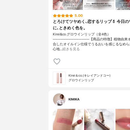
5.00
とろけてツヤめく､恋するリップ💄 今日の
に､ときめく色を。
Kirei&co.グロウインリップ（全4色）
──────────────【商品の特徴】植物由来
合したオイルイン仕様でうるおいを感じるなめら
心地…
続きを見る
Kirei＆co.(キレイアンドコー)
グロウインリップ
KIMIKA