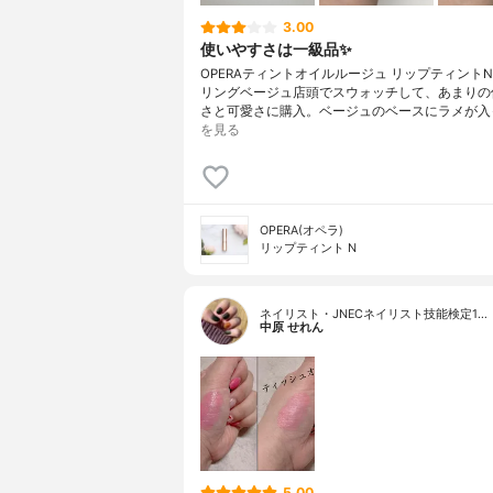
3.00
使いやすさは一級品✨
OPERAティントオイルルージュ リップティントN1
リングベージュ店頭でスウォッチして、あまりの
さと可愛さに購入。ベージュのベースにラメが入
を見る
OPERA(オペラ)
リップティント N
ネイリスト・JNECネイリスト技能検定1…
中原 せれん
5.00