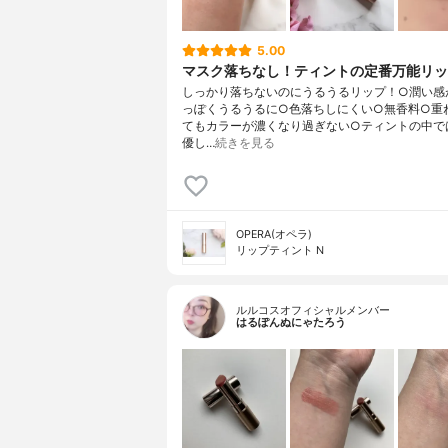
5.00
マスク落ちなし！ティントの定番万能リ
しっかり落ちないのにうるうるリップ！○潤い感
っぽくうるうるに○色落ちしにくい○無香料○重
てもカラーが濃くなり過ぎない○ティントの中で
優し…
続きを見る
OPERA(オペラ)
リップティント N
ルルコスオフィシャルメンバー
はるぽんぬにゃたろう