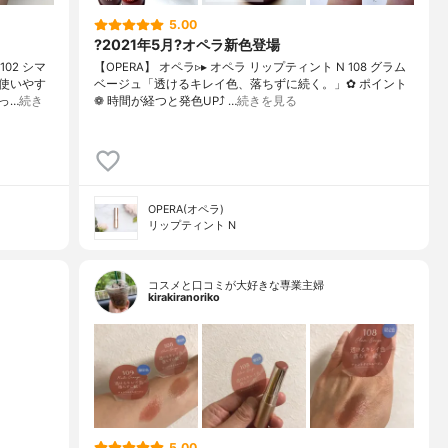
5.00
?2021年5月?オペラ新色登場
02 シマ
【OPERA】 オペラ▹▸ オペラ リップティント N 108 グラム
使いやす
ベージュ「透けるキレイ色、落ちずに続く。」✿ ポイント
っ…
続き
❁︎ 時間が経つと発色UP⤴ …
続きを見る
OPERA(オペラ)
リップティント N
コスメと口コミが大好きな専業主婦
kirakiranoriko
5.00