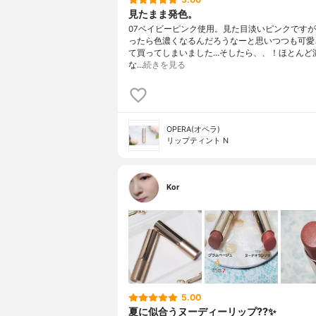
見たまま発色。
07ベイビーピンク使用。見た目淡いピンクです
ったら色濃くなるんだろうなーと思いつつも可愛
て買ってしまいました…そしたら、、！ほとんど
な…
続きを見る
OPERA(オペラ)
リップティント N
Kor
5.00
夏に似合うヌーディーリップ??✨