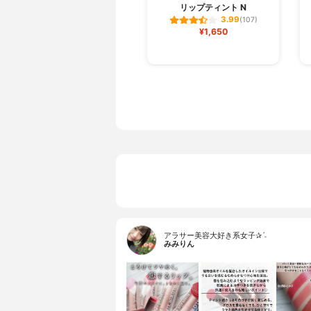
リップティント N
3.99
(107)
¥1,650
アラサー美容大好き系女子✰ˊ˗
みみりん