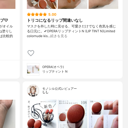
5.00
ップ♡
トリコになるリップ間違いなし
がオイル
マスクを外した時に見せる、可愛さだけでなく色気を感じ
ね塗りし
る口元に。✔︎OPERAリップティントN (LIP TINT N)Limited
は比較的
colornude kis…
続きを見る
OPERA(オペラ)
リップティント N
モノシル公式レビュアー
しし