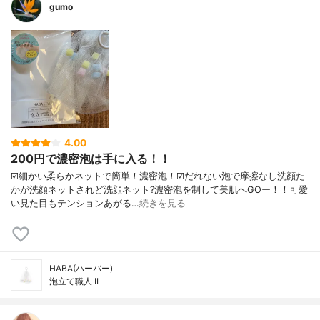
gumo
4.00
200円で濃密泡は手に入る！！
☑️細かい柔らかネットで簡単！濃密泡！☑️だれない泡で摩擦なし洗顔た
かが洗顔ネットされど洗顔ネット?濃密泡を制して美肌へGOー！！可愛
い見た目もテンションあがる…
続きを見る
HABA(ハーバー)
泡立て職人 II