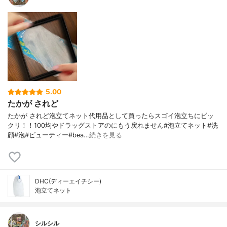
5.00
たかが されど
たかが されど泡立てネット代用品として買ったらスゴイ泡立ちにビッ
クリ！！100均やドラッグストアのにもう戻れません#泡立てネット#洗
顔#泡#ビューティー#bea…
続きを見る
DHC(ディーエイチシー)
泡立てネット
シルシル