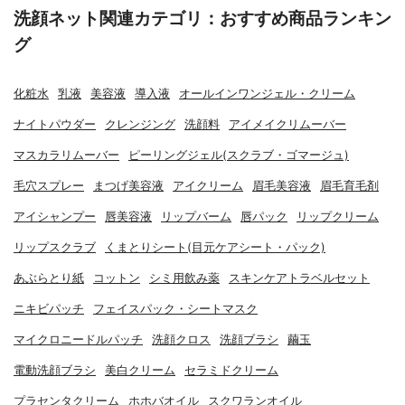
洗顔ネット関連カテゴリ：おすすめ商品ランキン
グ
化粧水
乳液
美容液
導入液
オールインワンジェル・クリーム
ナイトパウダー
クレンジング
洗顔料
アイメイクリムーバー
マスカラリムーバー
ピーリングジェル(スクラブ・ゴマージュ)
毛穴スプレー
まつげ美容液
アイクリーム
眉毛美容液
眉毛育毛剤
アイシャンプー
唇美容液
リップバーム
唇パック
リップクリーム
リップスクラブ
くまとりシート(目元ケアシート・パック)
あぶらとり紙
コットン
シミ用飲み薬
スキンケアトラベルセット
ニキビパッチ
フェイスパック・シートマスク
マイクロニードルパッチ
洗顔クロス
洗顔ブラシ
繭玉
電動洗顔ブラシ
美白クリーム
セラミドクリーム
プラセンタクリーム
ホホバオイル
スクワランオイル