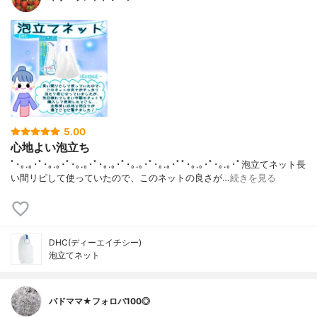
5.00
心地よい泡立ち
ﾟ･｡.｡･ﾟ･｡.｡･ﾟ･｡.｡･ﾟ･｡.｡･ﾟ･｡.｡･ﾟ･｡.｡･ﾟﾟ･｡.｡･ﾟ･｡.｡･ﾟ泡立てネット長
い間リピして使っていたので、このネットの良さが…
続きを見る
DHC(ディーエイチシー)
泡立てネット
バドママ★フォロバ100◎