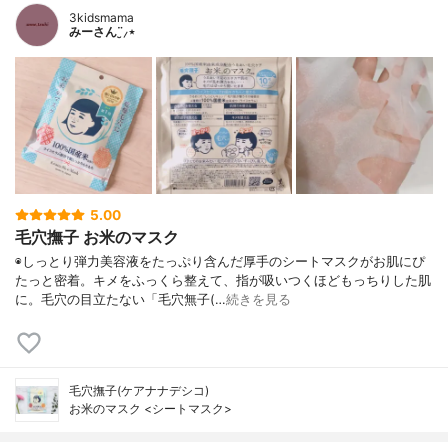
3kidsmama
みーさん¨̮⸝⋆
5.00
毛穴撫子 お米のマスク
◉しっとり弾力美容液をたっぷり含んだ厚手のシートマスクがお肌にぴ
たっと密着。キメをふっくら整えて、指が吸いつくほどもっちりした肌
に。毛穴の目立たない「毛穴無子(…
続きを見る
毛穴撫子(ケアナナデシコ)
お米のマスク <シートマスク>