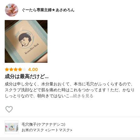
ぐーたら専業主婦★あさめろん
4.00
成分は最高だけど…
成分は申し分なく、水分量おおくて、本当に毛穴がふっくらするので、
スクラブ洗顔などで肌を痛めた時はこれをつかってます！ただ、かなり
しっとりなので、朝向きではないこ…
続きを見る
毛穴撫子(ケアナナデシコ)
お米のマスク <シートマスク>