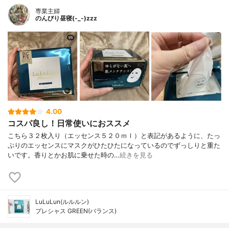
専業主婦
のんびり昼寝(-_-)zzz
4.00
コスパ良し！日常使いにおススメ
こちら３２枚入り（エッセンス５２０ｍｌ）と表記があるように、たっ
ぷりのエッセンスにマスクがひたひたになっているのでずっしりと重た
いです。香りとかお肌に乗せた時の…
続きを見る
LuLuLun(ルルルン)
プレシャス GREEN(バランス)