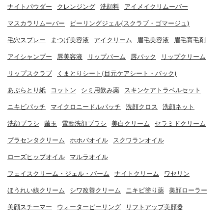
ナイトパウダー
クレンジング
洗顔料
アイメイクリムーバー
マスカラリムーバー
ピーリングジェル(スクラブ・ゴマージュ)
毛穴スプレー
まつげ美容液
アイクリーム
眉毛美容液
眉毛育毛剤
アイシャンプー
唇美容液
リップバーム
唇パック
リップクリーム
リップスクラブ
くまとりシート(目元ケアシート・パック)
あぶらとり紙
コットン
シミ用飲み薬
スキンケアトラベルセット
ニキビパッチ
マイクロニードルパッチ
洗顔クロス
洗顔ネット
洗顔ブラシ
繭玉
電動洗顔ブラシ
美白クリーム
セラミドクリーム
プラセンタクリーム
ホホバオイル
スクワランオイル
ローズヒップオイル
マルラオイル
フェイスクリーム・ジェル・バーム
ナイトクリーム
ワセリン
ほうれい線クリーム
シワ改善クリーム
ニキビ塗り薬
美顔ローラー
美顔スチーマー
ウォーターピーリング
リフトアップ美顔器