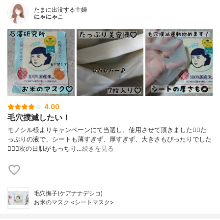
たまに出没する主婦
にゃにゃこ
4.00
毛穴撲滅したい！
モノシル様よりキャンペーンにて当選し、使用させて頂きました🙇‍♀️た
っぷりの液で、シートも薄すぎず、厚すぎず、大きさもぴったりでした
🙆🏻‍♀️次の日肌がもっちり…
続きを見る
毛穴撫子(ケアナナデシコ)
お米のマスク <シートマスク>