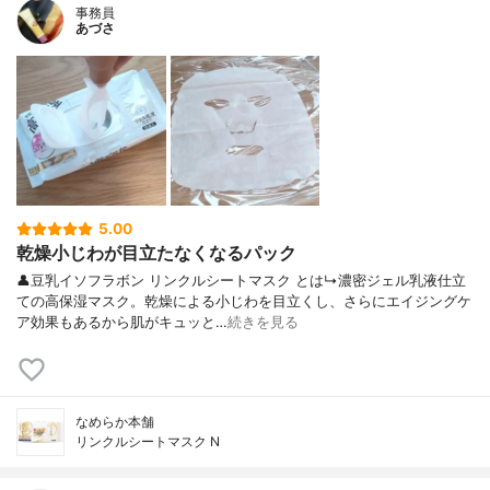
事務員
あづさ
5.00
乾燥小じわが目立たなくなるパック
👤豆乳イソフラボン リンクルシートマスク とは↳濃密ジェル乳液仕立
ての高保湿マスク。乾燥による小じわを目立くし、さらにエイジングケ
ア効果もあるから肌がキュッと…
続きを見る
なめらか本舗
リンクルシートマスク N