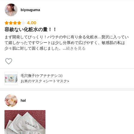
biyouguma
4.00
容赦ない化粧水の量！！
まず開発してびっくり！パウチの中に有り余る化粧水...贅沢に入ってい
て嬉しかったです♡シートは少し分厚めで広げやすく、敏感肌の私は
少々肌に対して固く感じました。…
続きを見る
毛穴撫子(ケアナナデシコ)
お米のマスク <シートマスク>
hal