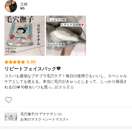
主婦
kh
5.00
リピートフェイスパック💙
コスパも最強なプチプラ毛穴ケア！毎日の使用でもいいし、スペシャル
ケアとしても使える。本当に毛穴がきゅっとしまって、しっかり保湿さ
れる🙆‍♀️💎10枚をいつも買っ…
続きを見る
毛穴撫子(ケアナナデシコ)
お米のマスク <シートマスク>