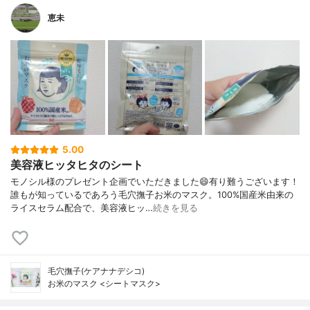
恵未
5.00
美容液ヒッタヒタのシート
モノシル様のプレゼント企画でいただきました😄有り難うございます！
誰もが知っているであろう毛穴撫子お米のマスク。100%国産米由来の
ライスセラム配合で、美容液ヒッ…
続きを見る
毛穴撫子(ケアナナデシコ)
お米のマスク <シートマスク>