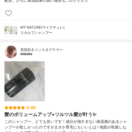
配合。さらに保湿効果の高い成分も…
続きを見る
MY NATURE(マイナチュレ)
スカルプシャンプー
美容好きインスタグラマー
misato
5.00
髪のボリュームアップ+ツルツル髪が叶う✨
このシャンプー、とても良いです！成分が強すぎない保湿感のあるシャ
ンプーが欲しかったのですがまさか育毛にもいいとは✨地肌が乾燥しな