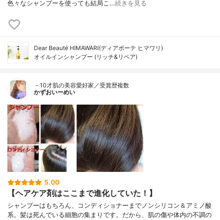
色々なシャンプーを使っても結局こ…
続きを見る
Dear Beauté HIMAWARI(ディアボーテ ヒマワリ)
オイルインシャンプー (リッチ&リペア)
－10才肌の美容愛好家／受賞歴複数
かずおいーめい
5.00
【ヘアケア剤はここまで進化していた！】
シャンプーはもちろん、コンディショナーまでノンシリコン＆アミノ酸
系。髪は死んでいる細胞の集まりです。だから、肌の傷や体内の不調の