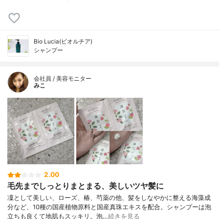
Bio Lucia(ビオルチア)
シャンプー
会社員 / 美容モニター
みこ
2.00
毛先までしっとりまとまる、美しいツヤ髪に
凜として美しい、ローズ、椿、芍薬の他、髪をしなやかに整える海藻成
分など、10種の国産植物原料と国産真珠エキスを配合。シャンプーは泡
立ちも良くて地肌もスッキリ。泡…
続きを見る