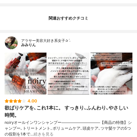
関連おすすめクチコミ
アラサー美容大好き系女子✰ˊ˗
みみりん
4.00
欲ばりケアを､これ1本に。 すっきり､ふんわり､やさしい
時間。
noiryオールインワンシャンプー──────────────【商品の特徴】シ
ャンプー､トリートメント､ボリュームケア､頭皮ケア､ツヤ髪ケアの5つ
の役割を1本で…
続きを見る