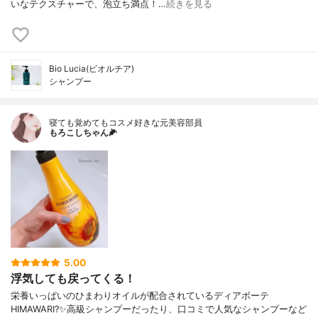
いなテクスチャーで、泡立ち満点！…
続きを見る
Bio Lucia(ビオルチア)
シャンプー
寝ても覚めてもコスメ好きな元美容部員
もろこしちゃん🌽
5.00
浮気しても戻ってくる！
栄養いっぱいのひまわりオイルが配合されているディアボーテ
HIMAWARI?✨高級シャンプーだったり、口コミで人気なシャンプーなど