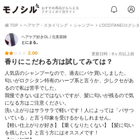
おすすめ商品がもらえる
クチコミポイ活サイト
TOP
ヘアケア・スタイリング
シャンプー
L'OCCITANE(ロ
ヘアケア好きOL / 元美容師
とにまる。
2.00
更新日時：6ヶ月以上前
香りにこだわる方は試してみては？
人気店のシャンプーなので、過去にパケ買いしました。
匂いがロクシタン特有のハーブ系と言うか、少しクセがあ
るので私は苦手でした。
我慢できないほどではないですが、髪に匂いが残るので気
になる方はご注意ください。
洗い上がりはサラサラで軽いです！人によっては「パサつ
いている」と言う印象を受けるかもしれません。
【軽い仕上がりが好き】【重くなりたくない】【髪に匂い
を残したい】と言う方にはオススメです！