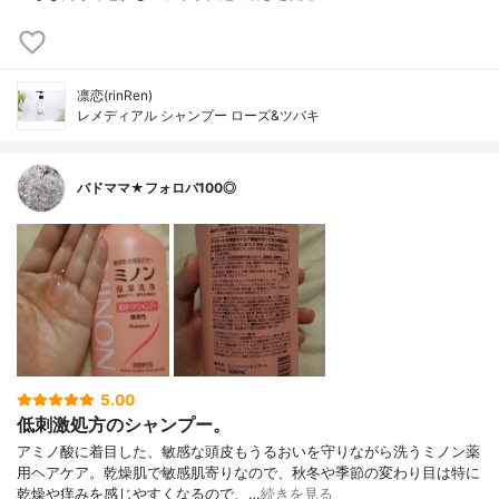
凛恋(rinRen)
レメディアル シャンプー ローズ&ツバキ
バドママ★フォロバ100◎
5.00
低刺激処方のシャンプー。
アミノ酸に着目した、敏感な頭皮もうるおいを守りながら洗うミノン薬
用ヘアケア。乾燥肌で敏感肌寄りなので、秋冬や季節の変わり目は特に
乾燥や痒みを感じやすくなるので、…
続きを見る