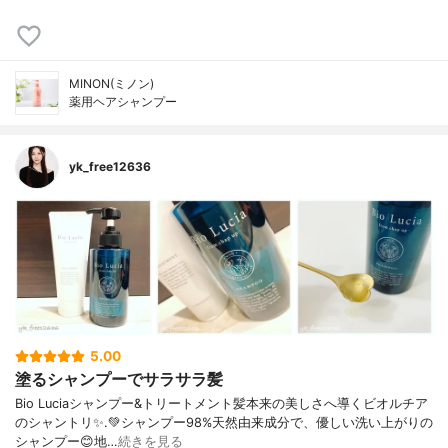
MINON(ミノン)
薬用ヘアシャンプー
yk_free12636
5.00
塗るシャンプーでサラサラ髪
Bio Luciaシャンプー&トリートメント⁡髪本来の美しさへ導くビオルチア
のシャントリ✨⁡.💚シャンプー98%天然由来成分で、優しい洗い上がりの
シャンプー😊地…
続きを見る