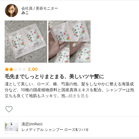
会社員 / 美容モニター
みこ
2.00
毛先までしっとりまとまる、美しいツヤ髪に
凜として美しい、ローズ、椿、芍薬の他、髪をしなやかに整える海藻成
分など、10種の国産植物原料と国産真珠エキスを配合。シャンプーは泡
立ちも良くて地肌もスッキリ。泡…
続きを見る
凛恋(rinRen)
レメディアル シャンプー ローズ&ツバキ