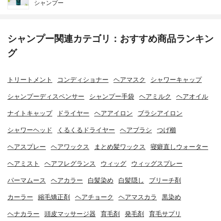
シャンプー
シャンプー関連カテゴリ：おすすめ商品ランキン
グ
トリートメント
コンディショナー
ヘアマスク
シャワーキャップ
シャンプーディスペンサー
シャンプー手袋
ヘアミルク
ヘアオイル
ナイトキャップ
ドライヤー
ヘアアイロン
ブラシアイロン
シャワーヘッド
くるくるドライヤー
ヘアブラシ
つげ櫛
ヘアスプレー
ヘアワックス
まとめ髪ワックス
寝癖直しウォーター
ヘアミスト
ヘアフレグランス
ウィッグ
ウィッグスプレー
パーマムース
ヘアカラー
白髪染め
白髪隠し
ブリーチ剤
カーラー
縮毛矯正剤
ヘアチョーク
ヘアマスカラ
黒染め
ヘナカラー
頭皮マッサージ器
育毛剤
発毛剤
育毛サプリ