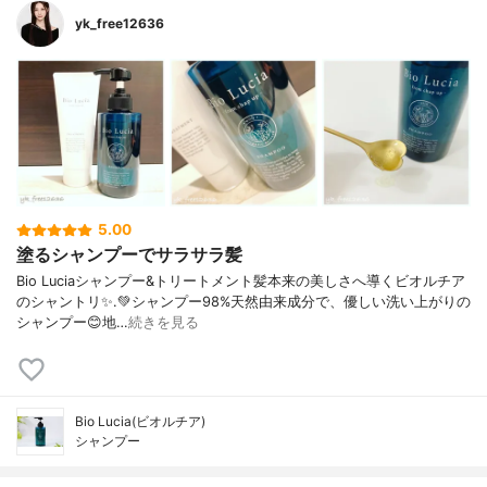
yk_free12636
5.00
塗るシャンプーでサラサラ髪
Bio Luciaシャンプー&トリートメント⁡髪本来の美しさへ導くビオルチア
のシャントリ✨⁡.💚シャンプー98%天然由来成分で、優しい洗い上がりの
シャンプー😊地…
続きを見る
Bio Lucia(ビオルチア)
シャンプー