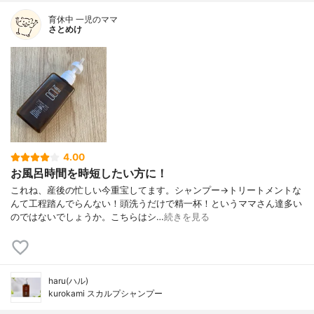
育休中 一児のママ
さとめけ
4.00
お風呂時間を時短したい方に！
これね、産後の忙しい今重宝してます。シャンプー→トリートメントな
んて工程踏んでらんない！頭洗うだけで精一杯！というママさん達多い
のではないでしょうか。こちらはシ…
続きを見る
haru(ハル)
kurokami スカルプシャンプー