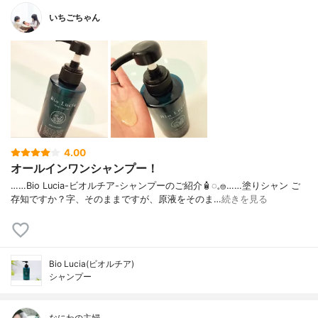
いちごちゃん
4.00
オールインワンシャンプー！
……⁡Bio Lucia⁡⁡-ビオルチア-⁡⁡シャンプー⁡⁡のご紹介🧴‎◌𓈒𓐍⁡……⁡⁡⁡⁡塗りシャン ご
存知ですか？⁡⁡⁡⁡字、そのままですが、⁡原液をそのま…
続きを見る
Bio Lucia(ビオルチア)
シャンプー
なにわの主婦