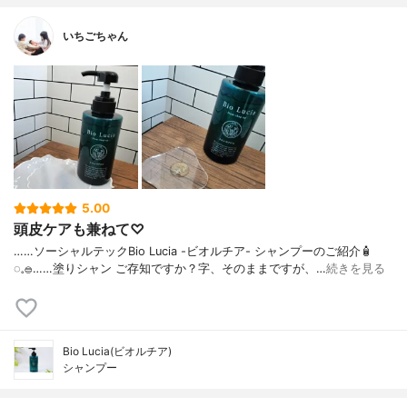
いちごちゃん
5.00
頭皮ケアも兼ねて♡
……⁡⁡⁡ソーシャルテックBio Lucia -ビオルチア- シャンプー⁡のご紹介🧴‎
◌𓈒𓐍⁡……⁡⁡⁡⁡塗りシャン ご存知ですか？⁡⁡⁡⁡字、そのままですが、…
続きを見る
Bio Lucia(ビオルチア)
シャンプー