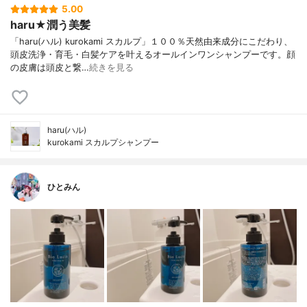
5.00
haru★潤う美髪
「haru(ハル) kurokami スカルプ」１００％天然由来成分にこだわり、
頭皮洗浄・育毛・白髪ケアを叶えるオールインワンシャンプーです。顔
の皮膚は頭皮と繋…
続きを見る
haru(ハル)
kurokami スカルプシャンプー
ひとみん