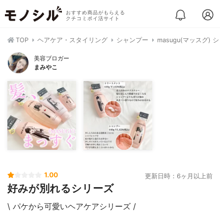
おすすめ商品がもらえる
クチコミポイ活サイト
TOP
ヘアケア・スタイリング
シャンプー
masugu(マッスグ)
美容ブロガー
まみやこ
1.00
更新日時：6ヶ月以上前
好みが別れるシリーズ
\ パケから可愛いヘアケアシリーズ /