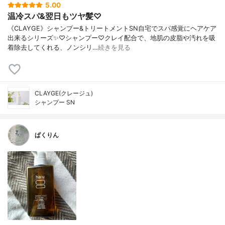
5.00
温冷スパ&翌日もツヤ髪♡
《CLAYGE》シャンプー&トリートメントSN自宅でスパ感覚にヘアケア
出来るシリーズ✨♡シャンプー♡クレイ配合で、地肌の皮脂や汚れを吸
着除去してくれる、ノンシリ…
続きを見る
CLAYGE(クレージュ)
シャンプー SN
ぱくりん