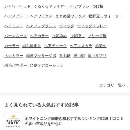
シャワーヘッド
くるくるドライヤー
ヘアブラシ
つげ櫛
ヘアスプレー
ヘアワックス
まとめ髪ワックス
寝癖直しウォーター
ヘアミスト
ヘアフレグランス
ウィッグ
ウィッグスプレー
パーマムース
ヘアカラー
白髪染め
白髪隠し
ブリーチ剤
カーラー
縮毛矯正剤
ヘアチョーク
ヘアマスカラ
黒染め
ヘナカラー
頭皮マッサージ器
育毛剤
発毛剤
育毛サプリ
増毛パウダー
頭皮ケアローション
カテゴリ一覧へ
よく見られている人気おすすめ記事
ホワイトニング歯磨き粉おすすめランキング52選！口コミ
の多い市販品を中心に