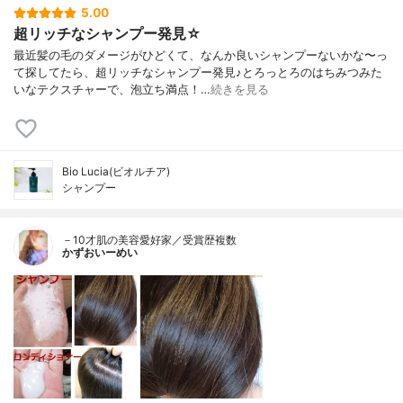
5.00
超リッチなシャンプー発見☆
最近髪の毛のダメージがひどくて、なんか良いシャンプーないかな〜っ
て探してたら、超リッチなシャンプー発見♪とろっとろのはちみつみた
いなテクスチャーで、泡立ち満点！…
続きを見る
Bio Lucia(ビオルチア)
シャンプー
－10才肌の美容愛好家／受賞歴複数
かずおいーめい