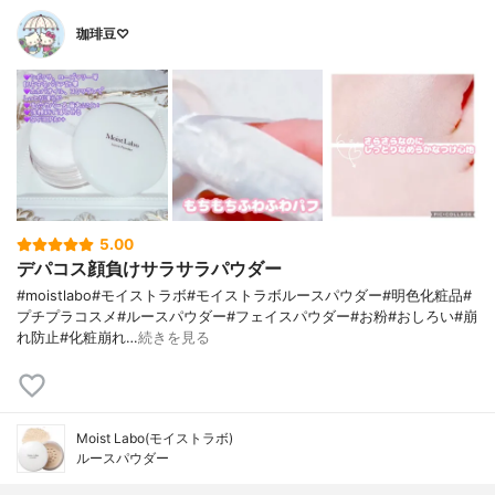
珈琲豆♡
5.00
デパコス顔負けサラサラパウダー
#moistlabo#モイストラボ#モイストラボルースパウダー#明色化粧品#
プチプラコスメ#ルースパウダー#フェイスパウダー#お粉#おしろい#崩
れ防止#化粧崩れ…
続きを見る
Moist Labo(モイストラボ)
ルースパウダー