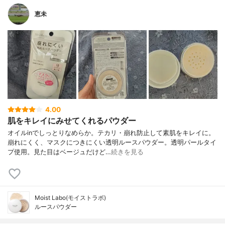
恵未
4.00
肌をキレイにみせてくれるパウダー
オイルinでしっとりなめらか。テカリ・崩れ防止して素肌をキレイに。
崩れにくく、マスクにつきにくい透明ルースパウダー。透明パールタイ
プ使用。見た目はベージュだけど…
続きを見る
Moist Labo(モイストラボ)
ルースパウダー