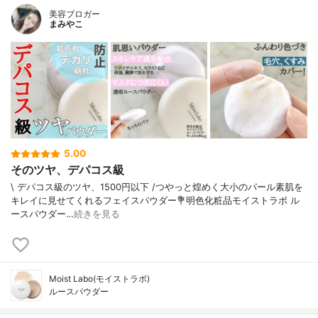
美容ブロガー
まみやこ
5.00
そのツヤ、デパコス級
\ デパコス級のツヤ、1500円以下 /⁡つやっと煌めく大小のパール素肌を
キレイに見せてくれるフェイスパウダー⁡⁡⁡💐明色化粧品モイストラボ ル
ースパウダー⁡⁡…
続きを見る
Moist Labo(モイストラボ)
ルースパウダー