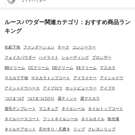
ゴッドパウダー
ルースパウダー関連カテゴリ：おすすめ商品ラン
キング
化粧下地
ファンデーション
チーク
コンシーラー
フェイスパウダー
ハイライト
シェーディング
ブロンザー
BBクリーム
CCクリーム
DDクリーム
EEクリーム
マスカラ
マスカラ下地
マスカラトップコート
アイライナー
アイシャドウ
アイシャドウベース
アイブロウ
ホットビューラー
アイプチ
つけまつげ
つけまつげのり
眉ティント
眉マスカラ
眉毛テンプレート
マニキュア
ネイルシール
ネイルトップコート
ネイルベースコート
フットネイルシール
ネイルオイル
除光液
ネイルケアセット
爪やすり・爪磨き
リップ
クレヨンリップ