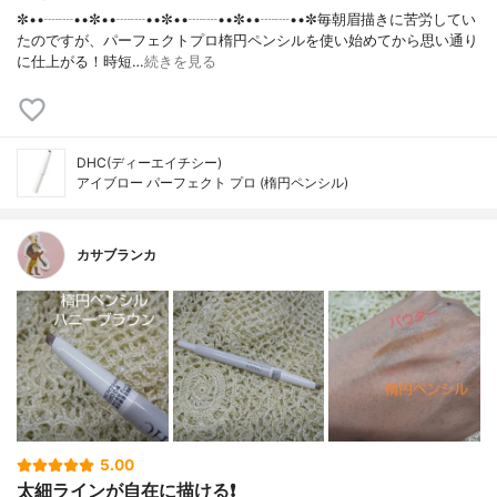
✼••┈┈••✼••┈┈••✼••┈┈••✼••┈┈••✼毎朝眉描きに苦労してい
たのですが、パーフェクトプロ楕円ペンシルを使い始めてから思い通り
に仕上がる！時短…
続きを見る
DHC(ディーエイチシー)
アイブロー パーフェクト プロ (楕円ペンシル)
カサブランカ
5.00
太細ラインが自在に描ける❗️