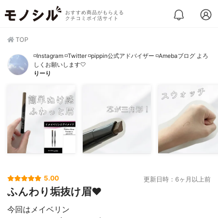
おすすめ商品がもらえる
クチコミポイ活サイト
TOP
◽️Instagram ◽️Twitter ◽️pippin公式アドバイザー ◽️Amebaブログ よろ
しくお願いします🤍
りーり
5.00
更新日時：6ヶ月以上前
ふんわり垢抜け眉❤️
今回はメイベリン