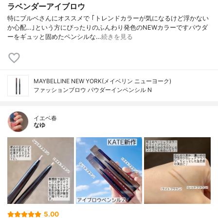
ラベンダーアイブロウ
特にブルベさんにオススメで ｢トレンドカラーが気になるけど浮かない
か心配…｣という方にぴったりのふんわり発色のNEWカラーですパウダ
ーをギュッと固めたペンシルな…
続きを見る
MAYBELLINE NEW YORK(メイベリン ニューヨーク)
ファッションブロウ パウダーイン​ペンシル N
イエベ春
なゆ
5.00