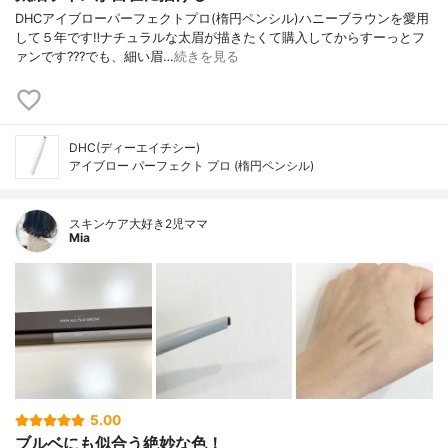
DHCアイブローパーフェクトプロ(楕円ペンシル)ハニーブラウンを愛用
して５年です‼️ナチュラルな太眉が描きたくて購入してからすーっとフ
ァンです???でも、細い眉…
続きを見る
DHC(ディーエイチシー)
アイブロー パーフェクト プロ (楕円ペンシル)
スキンケア大好き2児ママ
Mia
5.00
ブルベにも似合う絶妙な色！