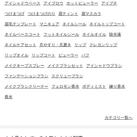
アイシャドウベース
アイブロウ
ホットビューラー
アイプチ
つけまつげ
つけまつげのり
眉ティント
眉マスカラ
眉毛テンプレート
マニキュア
ネイルシール
ネイルトップコート
ネイルベースコート
フットネイルシール
ネイルオイル
除光液
ネイルケアセット
爪やすり・爪磨き
リップ
クレヨンリップ
リップオイル
リップコート
ビューラー
パフ
メイクキープスプレー
メイクブラシセット
アイシャドウブラシ
ファンデーションブラシ
スクリューブラシ
メイクブラシクリーナー
フェロモン香水
ボディミスト
練り香水
香水
カテゴリ一覧へ