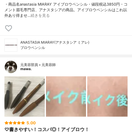
・商品名anastasia MIARAY アイブロウペンシル・値段税込3850円・コ
メント眉毛専門店、アナスタシアの商品。アイブロウペンシルはこれ以
外あり得ませ…
続きを見る
ANASTASIA MIARAY(アナスタシア ミアレ)
ブロウペンシル
元美容部員＋元美容師
mawa.
5.00
♡書きやすい！コスパ◎！アイブロウ！