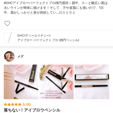
#DHCアイブローパーフェクトプロ楕円眉頭～眉中、ス～と幅広い面は
太いラインが簡単に描けます！そして、汗や皮脂にも強いので、1日
中、眉がしっかりと形が持続してい…
続きを見る
DHC(ディーエイチシー)
アイブロー パーフェクト プロ (楕円ペンシル)
メグ
5.00
落ちない！アイブロウペンシル