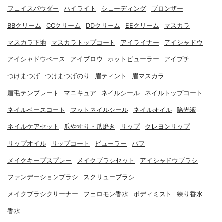
フェイスパウダー
ハイライト
シェーディング
ブロンザー
BBクリーム
CCクリーム
DDクリーム
EEクリーム
マスカラ
マスカラ下地
マスカラトップコート
アイライナー
アイシャドウ
アイシャドウベース
アイブロウ
ホットビューラー
アイプチ
つけまつげ
つけまつげのり
眉ティント
眉マスカラ
眉毛テンプレート
マニキュア
ネイルシール
ネイルトップコート
ネイルベースコート
フットネイルシール
ネイルオイル
除光液
ネイルケアセット
爪やすり・爪磨き
リップ
クレヨンリップ
リップオイル
リップコート
ビューラー
パフ
メイクキープスプレー
メイクブラシセット
アイシャドウブラシ
ファンデーションブラシ
スクリューブラシ
メイクブラシクリーナー
フェロモン香水
ボディミスト
練り香水
香水