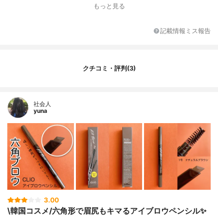
もっと見る
芯の形
三角芯
特徴
デパコス
記載情報ミス報告
クチコミ・評判(3)
社会人
yuna
3.00
\韓国コスメ/六角形で眉尻もキマるアイブロウペンシル✨