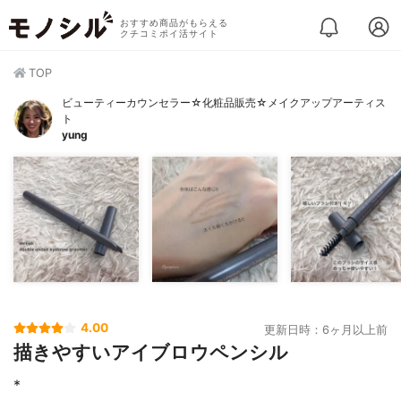
おすすめ商品がもらえる
クチコミポイ活サイト
TOP
ビューティーカウンセラー☆化粧品販売☆メイクアップアーティス
ト
yung
4.00
更新日時：6ヶ月以上前
描きやすいアイブロウペンシル
*