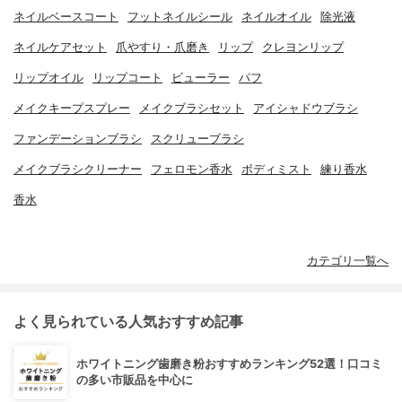
ネイルベースコート
フットネイルシール
ネイルオイル
除光液
ネイルケアセット
爪やすり・爪磨き
リップ
クレヨンリップ
リップオイル
リップコート
ビューラー
パフ
メイクキープスプレー
メイクブラシセット
アイシャドウブラシ
ファンデーションブラシ
スクリューブラシ
メイクブラシクリーナー
フェロモン香水
ボディミスト
練り香水
香水
カテゴリ一覧へ
よく見られている人気おすすめ記事
ホワイトニング歯磨き粉おすすめランキング52選！口コミ
の多い市販品を中心に