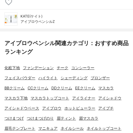
KATE(ケイト)
アイブロウペンシルZ
アイブロウペンシル関連カテゴリ：おすすめ商品
ランキング
化粧下地
ファンデーション
チーク
コンシーラー
フェイスパウダー
ハイライト
シェーディング
ブロンザー
BBクリーム
CCクリーム
DDクリーム
EEクリーム
マスカラ
マスカラ下地
マスカラトップコート
アイライナー
アイシャドウ
アイシャドウベース
アイブロウ
ホットビューラー
アイプチ
つけまつげ
つけまつげのり
眉ティント
眉マスカラ
眉毛テンプレート
マニキュア
ネイルシール
ネイルトップコート