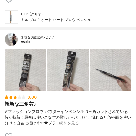
CLIO(クリオ)
キル ブロウ オート ハード ブロウ ペンシル
3歳＆0歳boy×OL🤍
coala
3.00
斬新な三角芯♪
✔︎ファッションブロウ パウダーインペンシル N三角カットされている
芯が斬新！最初は使いこなすの難しかったけど、慣れると角や面を使い
分けて自在に描けます❤︎ブラ…
続きを見る