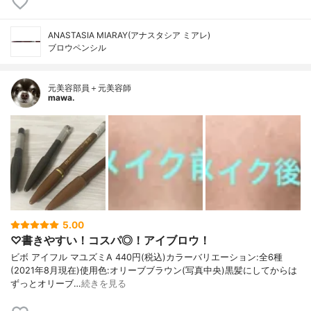
ANASTASIA MIARAY(アナスタシア ミアレ)
ブロウペンシル
元美容部員＋元美容師
mawa.
5.00
♡書きやすい！コスパ◎！アイブロウ！
ビボ アイフル マユズミA 440円(税込)カラーバリエーション:全6種
(2021年8月現在)使用色:オリーブブラウン(写真中央)黒髪にしてからは
ずっとオリーブ…
続きを見る