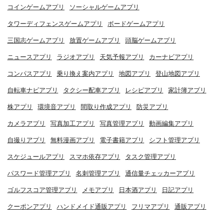
コインゲームアプリ
ソーシャルゲームアプリ
タワーディフェンスゲームアプリ
ボードゲームアプリ
三国志ゲームアプリ
放置ゲームアプリ
頭脳ゲームアプリ
ニュースアプリ
ラジオアプリ
天気予報アプリ
カーナビアプリ
コンパスアプリ
乗り換え案内アプリ
地図アプリ
登山地図アプリ
自転車ナビアプリ
タクシー配車アプリ
レシピアプリ
家計簿アプリ
株アプリ
環境音アプリ
間取り作成アプリ
防災アプリ
カメラアプリ
写真加工アプリ
写真管理アプリ
動画編集アプリ
自撮りアプリ
無料漫画アプリ
電子書籍アプリ
シフト管理アプリ
スケジュールアプリ
スマホ依存アプリ
タスク管理アプリ
パスワード管理アプリ
名刺管理アプリ
通信量チェッカーアプリ
ゴルフスコア管理アプリ
メモアプリ
日本酒アプリ
日記アプリ
クーポンアプリ
ハンドメイド通販アプリ
フリマアプリ
通販アプリ