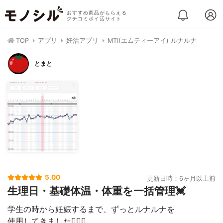
おすすめ商品がもらえる
クチコミポイ活サイト
TOP
アプリ
妊活アプリ
MTI(エムティーアイ) ルナルナ
とまと
5.00
更新日時：6ヶ月以上前
生理日・基礎体温・体重を一括管理💓
学生の時から妊娠するまで、ずっとルナルナを
使用してきました🙋‍♀️✨