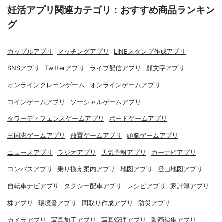
妊活アプリ関連カテゴリ：おすすめ商品ランキン
グ
カップルアプリ
マッチングアプリ
LINEスタンプ作成アプリ
SNSアプリ
Twitterアプリ
ライブ配信アプリ
顔文字アプリ
オンラインクレーンゲーム
オンラインゲームアプリ
コインゲームアプリ
ソーシャルゲームアプリ
タワーディフェンスゲームアプリ
ボードゲームアプリ
三国志ゲームアプリ
放置ゲームアプリ
頭脳ゲームアプリ
ニュースアプリ
ラジオアプリ
天気予報アプリ
カーナビアプリ
コンパスアプリ
乗り換え案内アプリ
地図アプリ
登山地図アプリ
自転車ナビアプリ
タクシー配車アプリ
レシピアプリ
家計簿アプリ
株アプリ
環境音アプリ
間取り作成アプリ
防災アプリ
カメラアプリ
写真加工アプリ
写真管理アプリ
動画編集アプリ