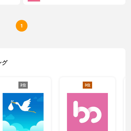
1
ング
2位
3位