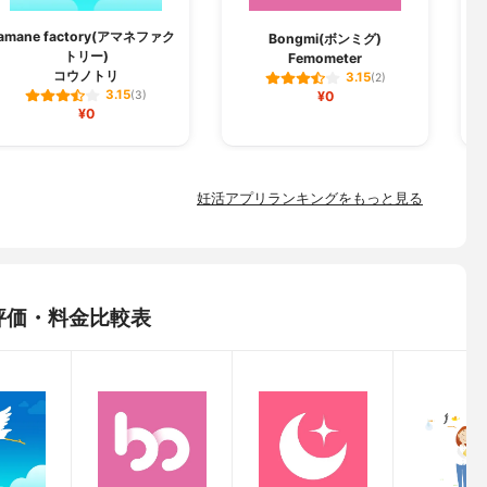
amane factory(アマネファク
Bongmi(ボンミグ)
トリー)
Femometer
コウノトリ
3.15
(2)
3.15
(3)
¥0
¥0
妊活アプリランキングをもっと見る
品：評価・料金比較表