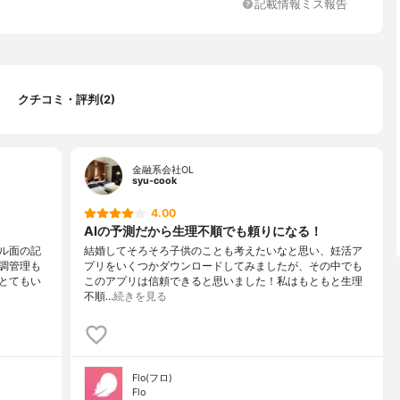
記載情報ミス報告
クチコミ・評判(2)
金融系会社OL
syu-cook
4.00
AIの予測だから生理不順でも頼りになる！
ル面の記
結婚してそろそろ子供のことも考えたいなと思い、妊活ア
調管理も
プリをいくつかダウンロードしてみましたが、その中でも
とてもい
このアプリは信頼できると思いました！私はもともと生理
不順…
続きを見る
Flo(フロ)
Flo