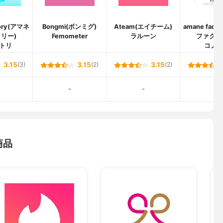
tory(アマネ
Bongmi(ボンミグ)
Ateam(エイチーム)
amane fact
リー)
Femometer
ラルーン
ファクト
トリ
コノ
3.15
(3)
3.15
(2)
3.15
(2)
-
-
-
商品