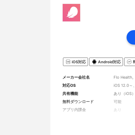
iOS対応
Android対応
メーカー会社名
Flo Health, 
対応OS
iOS 12.0～
共有機能
あり（iOS
無料ダウンロード
可能
アプリ内課金
あり
生理日予測
あり
排卵日予測
あり
通知機能
あり