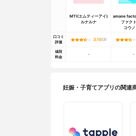
MTI(エムティーアイ)
amane fac
ルナルナ
ファクト
コウノ
口コミ
3.15
(3)
評価
値段
-
-
料金
妊娠・子育てアプリの関連