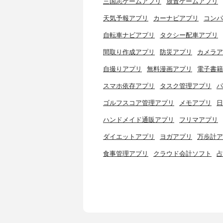
三国志ゲームアプリ
放置ゲームアプリ
天気予報アプリ
カーナビアプリ
コンパ
自転車ナビアプリ
タクシー配車アプリ
間取り作成アプリ
防災アプリ
カメラア
自撮りアプリ
無料漫画アプリ
電子書籍
スマホ依存アプリ
タスク管理アプリ
パ
ゴルフスコア管理アプリ
メモアプリ
日
ハンドメイド通販アプリ
フリマアプリ
ダイエットアプリ
ヨガアプリ
万歩計ア
食事管理アプリ
クラウド会計ソフト
占