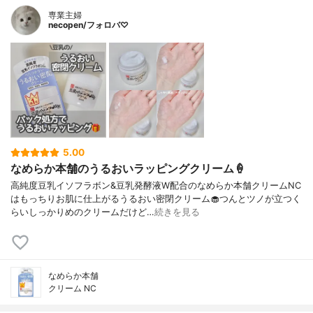
専業主婦
necopen/フォロバ♡
5.00
なめらか本舗のうるおいラッピングクリーム🍦
高純度豆乳イソフラボン&豆乳発酵液W配合のなめらか本舗クリームNC
はもっちりお肌に仕上がるうるおい密閉クリーム🧁つんとツノが立つく
らいしっかりめのクリームだけど…
続きを見る
なめらか本舗
クリーム NC