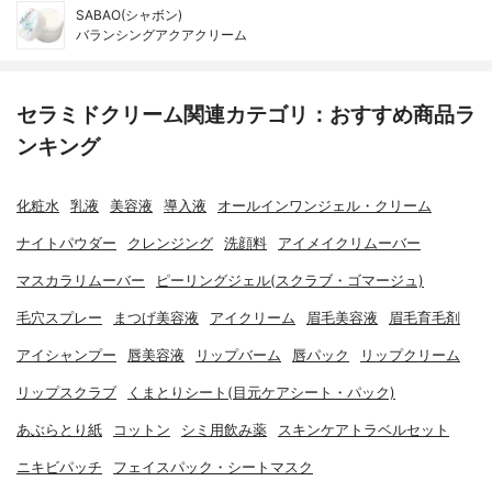
SABAO(シャボン)
バランシングアクアクリーム
セラミドクリーム関連カテゴリ：おすすめ商品ラ
ンキング
化粧水
乳液
美容液
導入液
オールインワンジェル・クリーム
ナイトパウダー
クレンジング
洗顔料
アイメイクリムーバー
マスカラリムーバー
ピーリングジェル(スクラブ・ゴマージュ)
毛穴スプレー
まつげ美容液
アイクリーム
眉毛美容液
眉毛育毛剤
アイシャンプー
唇美容液
リップバーム
唇パック
リップクリーム
リップスクラブ
くまとりシート(目元ケアシート・パック)
あぶらとり紙
コットン
シミ用飲み薬
スキンケアトラベルセット
ニキビパッチ
フェイスパック・シートマスク