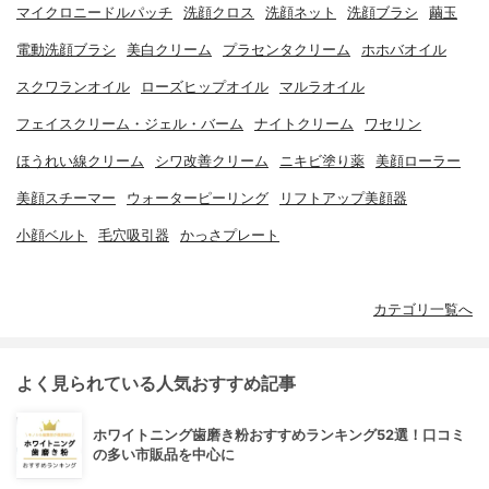
マイクロニードルパッチ
洗顔クロス
洗顔ネット
洗顔ブラシ
繭玉
電動洗顔ブラシ
美白クリーム
プラセンタクリーム
ホホバオイル
スクワランオイル
ローズヒップオイル
マルラオイル
フェイスクリーム・ジェル・バーム
ナイトクリーム
ワセリン
ほうれい線クリーム
シワ改善クリーム
ニキビ塗り薬
美顔ローラー
美顔スチーマー
ウォーターピーリング
リフトアップ美顔器
小顔ベルト
毛穴吸引器
かっさプレート
カテゴリ一覧へ
よく見られている人気おすすめ記事
ホワイトニング歯磨き粉おすすめランキング52選！口コミ
の多い市販品を中心に