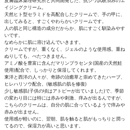
皮膚臨床薬理研究所と共同開発した、抗シワ試験済みのエ
イジングクリーム。
天然ヒト型セラミドを高配合したクリームで、手の甲に、
出してみると、すごくやわらかいクリームです。
人の肌と同じ構造の成分だからか、肌にすごく馴染みやす
いです。
なめらかに肌に溶け込んでいきます。
クリームですが、重くなく、ジェルのような使用感。重ね
ぬりしても、べたつきません。
アミノ酸を豊富に含んだマリンプラセンタ(国産の天然鮭
使用)配合で、しっかりと保湿してくれます。
東洋と西洋の人々が、奇跡の治癒草と崇めてきたハーブ、
ヒレハリソウ配合。(敏感肌の肌を修復)
少し敏感肌(子供の頃はアトピーが出ていました)で、季節
の変わり目には特には赤みや刺激、痒みが出るんですが、
こちらのクリームは、自分の肌に合っているようで痒みや
赤みが出ません。
使用感が軽いのに、翌朝、肌を触ると肌がもっちりと潤っ
てるので、保湿力が高いと思います。