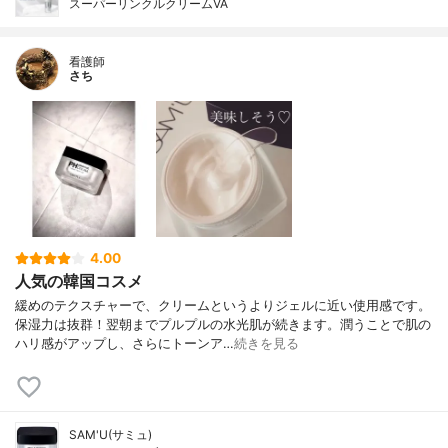
スーパーリンクルクリームVA
看護師
さち
4.00
人気の韓国コスメ
緩めのテクスチャーで、クリームというよりジェルに近い使用感です。
保湿力は抜群！翌朝までプルプルの水光肌が続きます。潤うことで肌の
ハリ感がアップし、さらにトーンア…
続きを見る
SAM'U(サミュ)