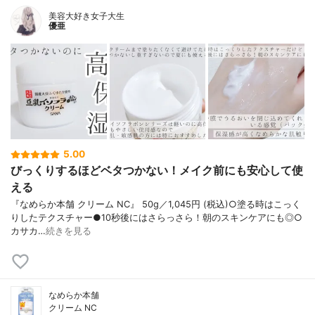
美容大好き女子大生
優亜
5.00
びっくりするほどベタつかない！メイク前にも安心して使
える
『なめらか本舗 クリーム NC』 50g／1,045円 (税込)○塗る時はこっく
りしたテクスチャー●10秒後にはさらっさら！朝のスキンケアにも◎○
カサカ…
続きを見る
なめらか本舗
クリーム NC