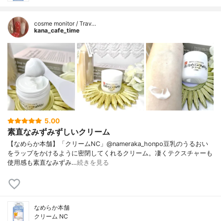
cosme monitor / Trav…
kana_cafe_time
5.00
素直なみずみずしいクリーム
【なめらか本舗】「クリームNC」@nameraka_honpo豆乳のうるおい
をラップをかけるように密閉してくれるクリーム。凄くテクスチャーも
使用感も素直なみずみ…
続きを見る
なめらか本舗
クリーム NC