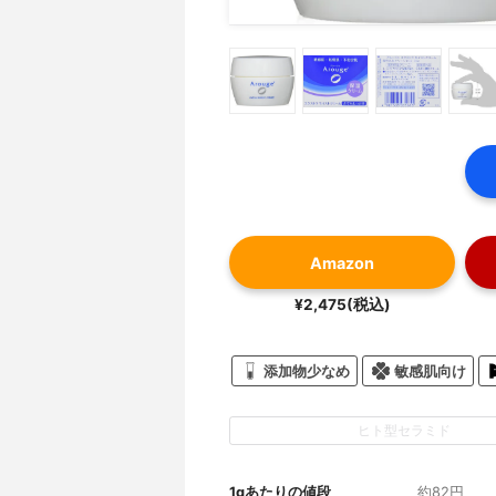
Amazon
¥2,475(税込)
添加物少なめ
敏感肌向け
ヒト型セラミド
1gあたりの値段
約82円