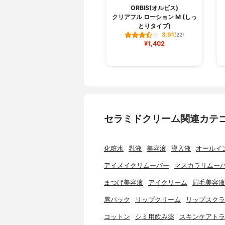
ORBIS(オルビス)
クリアフル ローション M (しっ
とりタイプ)
3.91
(22)
¥1,402
セラミドクリーム関連カテ
化粧水
乳液
美容液
導入液
オールイ
アイメイクリムーバー
マスカラリムー
まつげ美容液
アイクリーム
眉毛美容液
唇パック
リップクリーム
リップスクラ
コットン
シミ用飲み薬
スキンケアトラ