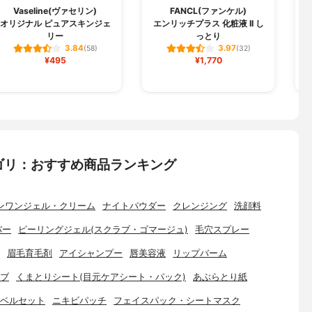
Vaseline(ヴァセリン)
FANCL(ファンケル)
オリジナル ピュアスキンジェ
エンリッチプラス 化粧液 II し
リー
っとり
3.84
3.97
(58)
(32)
¥495
¥1,770
ゴリ：おすすめ商品ランキング
ンワンジェル・クリーム
ナイトパウダー
クレンジング
洗顔料
バー
ピーリングジェル(スクラブ・ゴマージュ)
毛穴スプレー
眉毛育毛剤
アイシャンプー
唇美容液
リップバーム
ブ
くまとりシート(目元ケアシート・パック)
あぶらとり紙
ベルセット
ニキビパッチ
フェイスパック・シートマスク