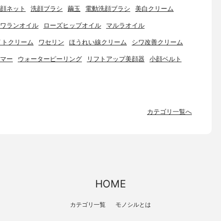
顔ネット
洗顔ブラシ
繭玉
電動洗顔ブラシ
美白クリーム
ワランオイル
ローズヒップオイル
マルラオイル
イトクリーム
ワセリン
ほうれい線クリーム
シワ改善クリーム
マー
ウォーターピーリング
リフトアップ美顔器
小顔ベルト
カテゴリ一覧へ
HOME
カテゴリ一覧
モノシルとは