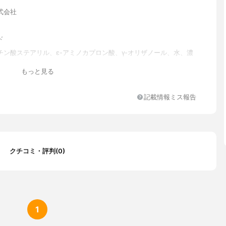
式会社
ド
チン酸ステアリル、ε-アミノカプロン酸、γ-オリザノール、水、濃
、BG、植物性スクワラン、ヘキサオキシステアリン酸ジペンタエリ
もっと見る
カンゾウ葉エキス、シア脂、トリメチルグリシン、ヒアルロン酸Na
セラミド、マカデミアナッツ油脂肪酸コレステリル、サラシミツロ
セリン、水添大豆リン脂質、水添ホホバ油、天然ビタミンE、トリ
記載情報ミス報告
グリセリル、フェノキシエタノール、1,2-ヘキサンジオール、ベヘ
ール、粘度調整剤、pH調整剤
クチコミ・評判(0)
1