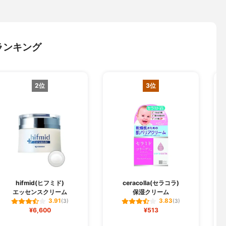
ランキング
2位
3位
hifmid(ヒフミド)
ceracolla(セラコラ)
エッセンスクリーム
保湿クリーム
3.91
3.83
(3)
(3)
¥6,600
¥513