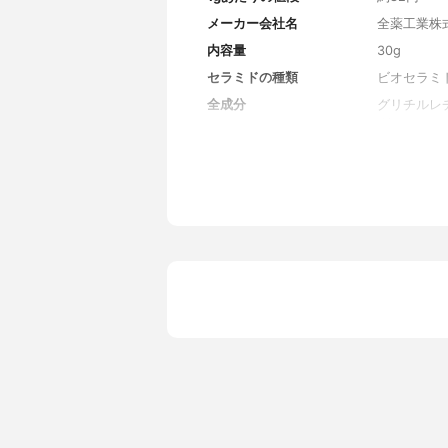
メーカー会社名
全薬工業株
内容量
30g
セラミドの種類
ビオセラミ
全成分
グリチルレ
グリセリン
トリット、
-2、ビオ
ウ、ジグリ
オクタン酸
ニルアルコ