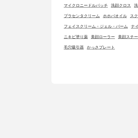
マイクロニードルパッチ
洗顔クロス
洗
プラセンタクリーム
ホホバオイル
スク
フェイスクリーム・ジェル・バーム
ナ
ニキビ塗り薬
美顔ローラー
美顔スチー
毛穴吸引器
かっさプレート