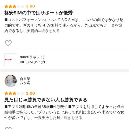
3.00
格安SIMの中ではサポートが優秀
■コストパフォーマンスについて BIC SIMは、コスパの面ではかなり魅
力的です。ギガぞうWi-Fiが無料で使えるから、外出先でもデータを節
約できるし、実質的…
続きを見る
ranet(ラネット)
BIC SIM タイプD
自営業
八ヶ岳
3.00
見た目じゃ勝負できない人も勝負できる
■アプリ利用時の年齢38歳■性別男性■アプリを利用してよかった点再
婚相手に特化したアプリというだけあって真剣に出会いを求めている女
性が多いですし、一度失敗した経…
続きを見る