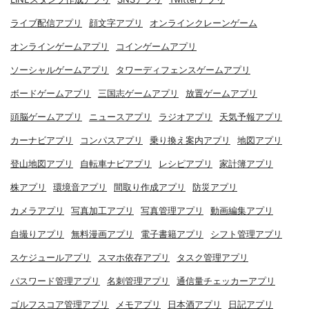
ライブ配信アプリ
顔文字アプリ
オンラインクレーンゲーム
オンラインゲームアプリ
コインゲームアプリ
ソーシャルゲームアプリ
タワーディフェンスゲームアプリ
ボードゲームアプリ
三国志ゲームアプリ
放置ゲームアプリ
頭脳ゲームアプリ
ニュースアプリ
ラジオアプリ
天気予報アプリ
カーナビアプリ
コンパスアプリ
乗り換え案内アプリ
地図アプリ
登山地図アプリ
自転車ナビアプリ
レシピアプリ
家計簿アプリ
株アプリ
環境音アプリ
間取り作成アプリ
防災アプリ
カメラアプリ
写真加工アプリ
写真管理アプリ
動画編集アプリ
自撮りアプリ
無料漫画アプリ
電子書籍アプリ
シフト管理アプリ
スケジュールアプリ
スマホ依存アプリ
タスク管理アプリ
パスワード管理アプリ
名刺管理アプリ
通信量チェッカーアプリ
ゴルフスコア管理アプリ
メモアプリ
日本酒アプリ
日記アプリ