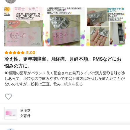
5.00
冷え性、更年期障害、月経痛、月経不順、PMSなどにお
悩みの方に。
10種類の薬草がバランス良く配合された錠剤タイプの漢方薬💞甘味が少
しあって、小粒なので飲みやすいです😊✨漢方は粉状しか飲んだことが
ないのですが、粉状は正直、飲み…
続きを見る
草漢堂
女恵丹