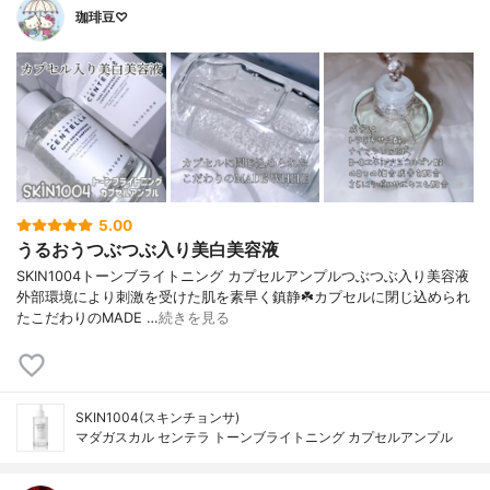
珈琲豆♡
5.00
うるおうつぶつぶ入り美白美容液
SKIN1004トーンブライトニング カプセルアンプルつぶつぶ入り美容液
外部環境により刺激を受けた肌を素早く鎮静☘️カプセルに閉じ込められ
たこだわりのMADE …
続きを見る
SKIN1004(スキンチョンサ)
マダガスカル センテラ トーンブライトニング カプセルアンプル