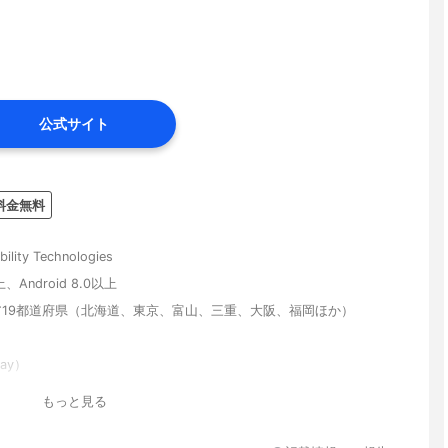
公式サイト
料金無料
ity Technologies
上、Android 8.0以上
ア19都道府県（北海道、東京、富山、三重、大阪、福岡ほか）
ay）
約）
もっと見る
機能、優先パス、クーポン