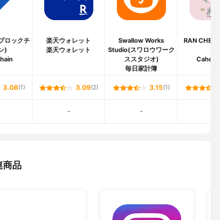
in(ブロックチ
楽天ウォレット
Swallow Works
RAN CHE
ン)
楽天ウォレット
Studio(スワロウワーク
ン)
hain
ススタジオ)
Caho
毎日家計簿
3.08
(1)
3.09
(2)
3.15
(1)
-
-
-
連商品