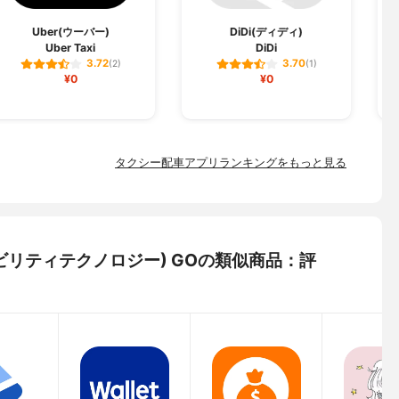
Uber(ウーバー)
DiDi(ディディ)
Uber Taxi
DiDi
3.72
3.70
(2)
(1)
¥0
¥0
タクシー配車アプリランキングをもっと見る
gies(モビリティテクノロジー) GOの類似商品：評