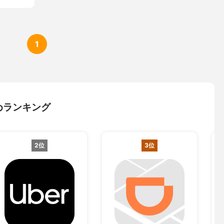
1
めランキング
2位
3位