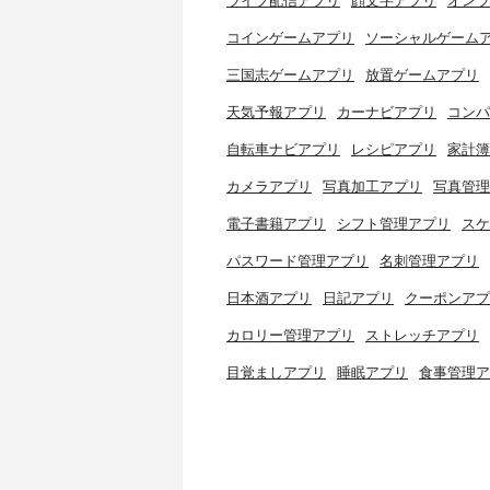
ライブ配信アプリ
顔文字アプリ
オンラ
コインゲームアプリ
ソーシャルゲーム
三国志ゲームアプリ
放置ゲームアプリ
天気予報アプリ
カーナビアプリ
コンパ
自転車ナビアプリ
レシピアプリ
家計簿
カメラアプリ
写真加工アプリ
写真管理
電子書籍アプリ
シフト管理アプリ
スケ
パスワード管理アプリ
名刺管理アプリ
日本酒アプリ
日記アプリ
クーポンアプ
カロリー管理アプリ
ストレッチアプリ
目覚ましアプリ
睡眠アプリ
食事管理ア