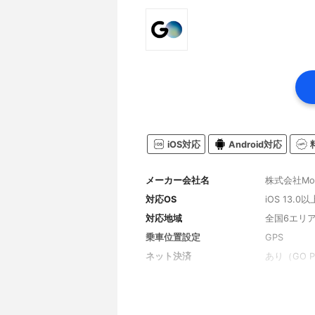
iOS対応
Android対応
メーカー会社名
株式会社Mobil
対応OS
iOS 13.0以
対応地域
全国6エリ
乗車位置設定
GPS
ネット決済
あり（GO P
日時指定予約
可能（AI予
その他のサービス
お気に入り