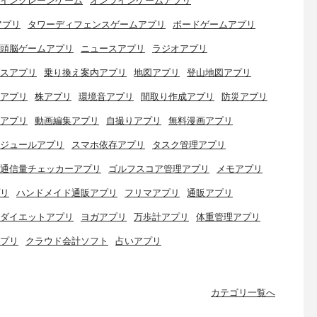
インクレーンゲーム
オンラインゲームアプリ
アプリ
タワーディフェンスゲームアプリ
ボードゲームアプリ
頭脳ゲームアプリ
ニュースアプリ
ラジオアプリ
スアプリ
乗り換え案内アプリ
地図アプリ
登山地図アプリ
アプリ
株アプリ
環境音アプリ
間取り作成アプリ
防災アプリ
アプリ
動画編集アプリ
自撮りアプリ
無料漫画アプリ
ジュールアプリ
スマホ依存アプリ
タスク管理アプリ
通信量チェッカーアプリ
ゴルフスコア管理アプリ
メモアプリ
リ
ハンドメイド通販アプリ
フリマアプリ
通販アプリ
ダイエットアプリ
ヨガアプリ
万歩計アプリ
体重管理アプリ
プリ
クラウド会計ソフト
占いアプリ
カテゴリ一覧へ