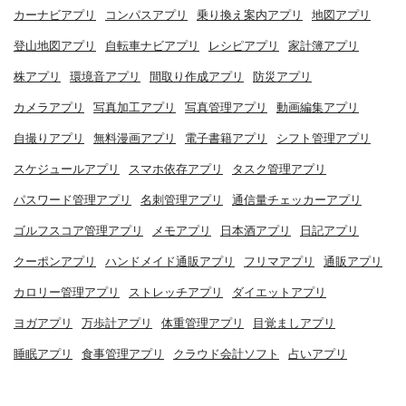
カーナビアプリ
コンパスアプリ
乗り換え案内アプリ
地図アプリ
登山地図アプリ
自転車ナビアプリ
レシピアプリ
家計簿アプリ
株アプリ
環境音アプリ
間取り作成アプリ
防災アプリ
カメラアプリ
写真加工アプリ
写真管理アプリ
動画編集アプリ
自撮りアプリ
無料漫画アプリ
電子書籍アプリ
シフト管理アプリ
スケジュールアプリ
スマホ依存アプリ
タスク管理アプリ
パスワード管理アプリ
名刺管理アプリ
通信量チェッカーアプリ
ゴルフスコア管理アプリ
メモアプリ
日本酒アプリ
日記アプリ
クーポンアプリ
ハンドメイド通販アプリ
フリマアプリ
通販アプリ
カロリー管理アプリ
ストレッチアプリ
ダイエットアプリ
ヨガアプリ
万歩計アプリ
体重管理アプリ
目覚ましアプリ
睡眠アプリ
食事管理アプリ
クラウド会計ソフト
占いアプリ