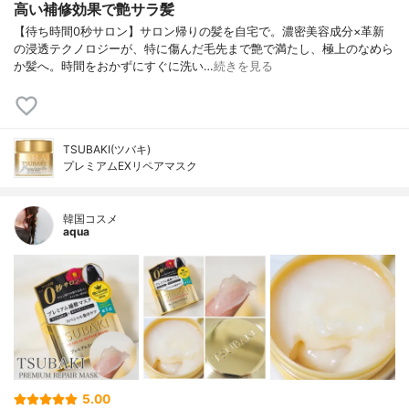
高い補修効果で艶サラ髪
【待ち時間0秒サロン】サロン帰りの髪を自宅で。濃密美容成分×革新
の浸透テクノロジーが、特に傷んだ毛先まで艶で満たし、極上のなめら
か髪へ。時間をおかずにすぐに洗い…
続きを見る
TSUBAKI(ツバキ)
プレミアムEXリペアマスク
韓国コスメ
aqua
5.00