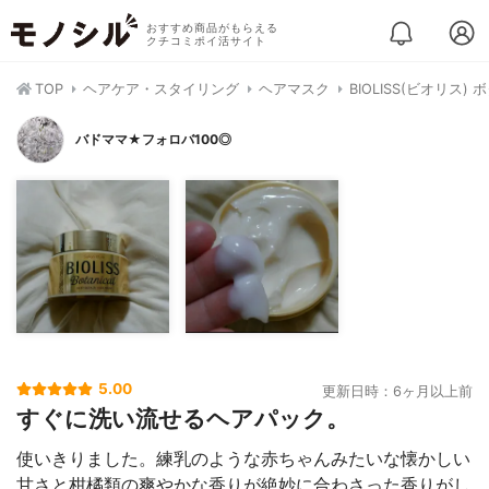
おすすめ商品がもらえる
クチコミポイ活サイト
TOP
ヘアケア・スタイリング
ヘアマスク
BIOLISS(ビオリス
バドママ★フォロバ100◎
5.00
更新日時：6ヶ月以上前
すぐに洗い流せるヘアパック。
使いきりました。練乳のような赤ちゃんみたいな懐かしい
甘さと柑橘類の爽やかな香りが絶妙に合わさった香りがし