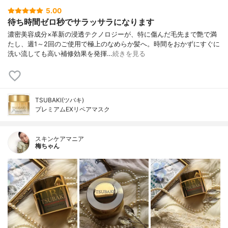
5.00
待ち時間ゼロ秒でサラッサラになります
濃密美容成分×革新の浸透テクノロジーが、特に傷んだ毛先まで艶で満
たし、週1～2回のご使用で極上のなめらか髪へ。時間をおかずにすぐに
洗い流しても高い補修効果を発揮…
続きを見る
TSUBAKI(ツバキ)
プレミアムEXリペアマスク
スキンケアマニア
梅ちゃん