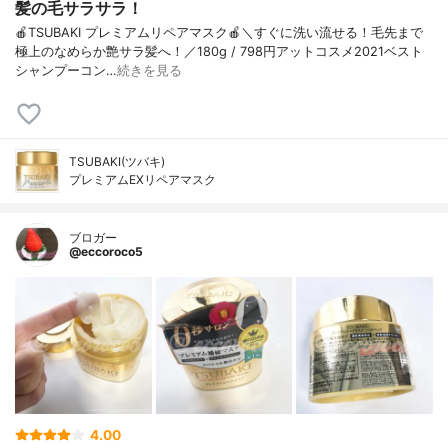
髪の毛サラサラ！
🍎TSUBAKI プレミアムリペアマスク🍎＼すぐに洗い流せる！毛先まで
極上のなめらか艶サラ髪へ！／180g / 798円アットコスメ2021ベスト
シャンプーコン…
続きを見る
TSUBAKI(ツバキ)
プレミアムEXリペアマスク
ブロガー
@eccoroco5
4.00