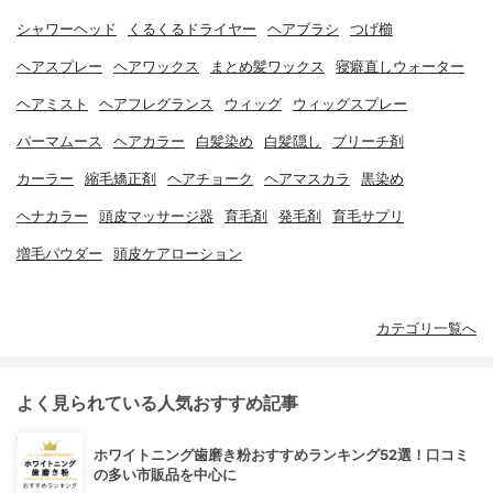
シャワーヘッド
くるくるドライヤー
ヘアブラシ
つげ櫛
ヘアスプレー
ヘアワックス
まとめ髪ワックス
寝癖直しウォーター
ヘアミスト
ヘアフレグランス
ウィッグ
ウィッグスプレー
パーマムース
ヘアカラー
白髪染め
白髪隠し
ブリーチ剤
カーラー
縮毛矯正剤
ヘアチョーク
ヘアマスカラ
黒染め
ヘナカラー
頭皮マッサージ器
育毛剤
発毛剤
育毛サプリ
増毛パウダー
頭皮ケアローション
カテゴリ一覧へ
よく見られている人気おすすめ記事
ホワイトニング歯磨き粉おすすめランキング52選！口コミ
の多い市販品を中心に