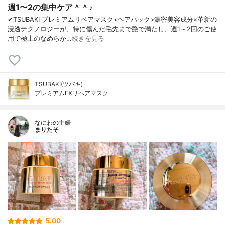
週1〜2の集中ケア＾＾♪
✔︎TSUBAKI プレミアムリペアマスク<ヘアパック>濃密美容成分×革新の
浸透テクノロジーが、特に傷んだ毛先まで艶で満たし、週1～2回のご使
用で極上のなめらか…
続きを見る
TSUBAKI(ツバキ)
プレミアムEXリペアマスク
なにわの主婦
まりたそ
5.00