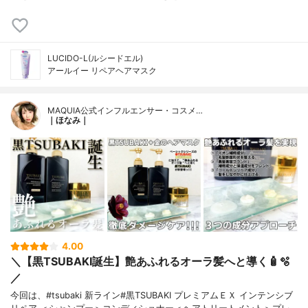
LUCIDO-L(ルシードエル)
アールイー リペアヘアマスク
MAQUIA公式インフルエンサー・コスメ…
｜ほなみ｜
4.00
＼【黒TSUBAKI誕生】艶あふれるオーラ髪へと導く🧴🫧
／
今回は、#tsubaki 新ライン#黒TSUBAKI プレミアムＥＸ インテンシブ