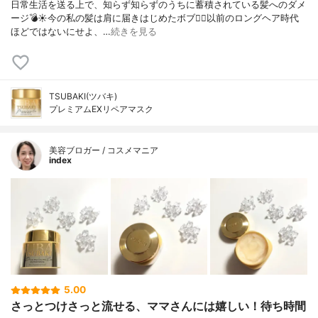
日常生活を送る上で、知らず知らずのうちに蓄積されている髪へのダメ
ージ💣☀️⁡⁡今の私の髪は肩に届きはじめたボブ🙋‍♀️⁡以前のロングヘア時代
ほどではないにせよ、…
続きを見る
TSUBAKI(ツバキ)
プレミアムEXリペアマスク
美容ブロガー / コスメマニア
index
5.00
さっとつけさっと流せる、ママさんには嬉しい！待ち時間