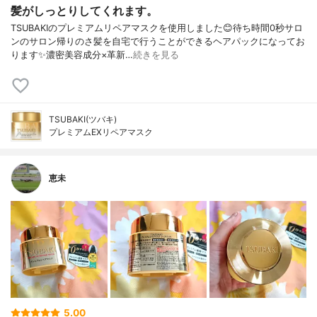
髪がしっとりしてくれます。
TSUBAKIのプレミアムリペアマスクを使用しました😊待ち時間0秒サロ
ンのサロン帰りのさ髪を自宅で行うことができるヘアパックになってお
ります✨濃密美容成分×革新…
続きを見る
TSUBAKI(ツバキ)
プレミアムEXリペアマスク
恵未
5.00