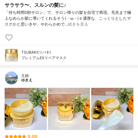
サラサラ〜、スルンの髪に♪
「待ち時間0秒サロン」で、サロン帰りの髪を自宅で再現。毛先まで極
上なめらか髪に導いてくれるそう(・ω・)ｂ濃厚な、こっくりとしたマ
スクかと思いきや、やわらかめで…
続きを見る
TSUBAKI(ツバキ)
プレミアムEXリペアマスク
主婦
ゆきえ
5.00