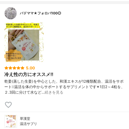
バドママ★フォロバ100◎
5.00
冷え性の方にオススメ!!
乾姜(蒸した生姜)を中心とした、和漢エキスが12種類配合、温活をサポ
ート❕❕温活を体の中からサポートするサプリメントです✴1日2～4粒を、
２.3回に分けて水など…
続きを見る
草漢堂
温活サプリ