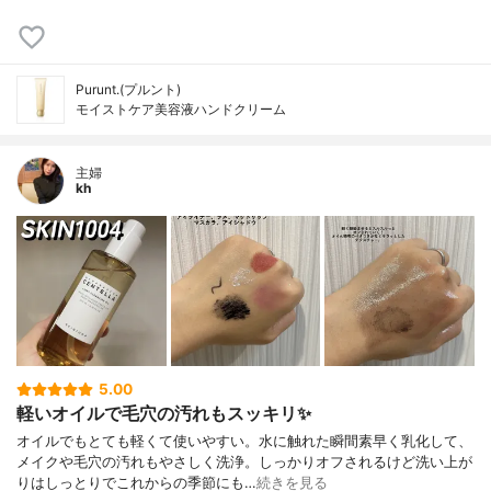
Purunt.(プルント)
モイストケア美容液ハンドクリーム
主婦
kh
5.00
軽いオイルで毛穴の汚れもスッキリ✨
オイルでもとても軽くて使いやすい。水に触れた瞬間素早く乳化して、
メイクや毛穴の汚れもやさしく洗浄。しっかりオフされるけど洗い上が
りはしっとりでこれからの季節にも…
続きを見る