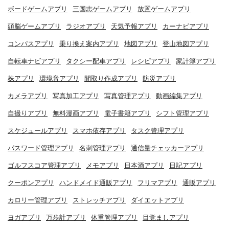
ボードゲームアプリ
三国志ゲームアプリ
放置ゲームアプリ
頭脳ゲームアプリ
ラジオアプリ
天気予報アプリ
カーナビアプリ
コンパスアプリ
乗り換え案内アプリ
地図アプリ
登山地図アプリ
自転車ナビアプリ
タクシー配車アプリ
レシピアプリ
家計簿アプリ
株アプリ
環境音アプリ
間取り作成アプリ
防災アプリ
カメラアプリ
写真加工アプリ
写真管理アプリ
動画編集アプリ
自撮りアプリ
無料漫画アプリ
電子書籍アプリ
シフト管理アプリ
スケジュールアプリ
スマホ依存アプリ
タスク管理アプリ
パスワード管理アプリ
名刺管理アプリ
通信量チェッカーアプリ
ゴルフスコア管理アプリ
メモアプリ
日本酒アプリ
日記アプリ
クーポンアプリ
ハンドメイド通販アプリ
フリマアプリ
通販アプリ
カロリー管理アプリ
ストレッチアプリ
ダイエットアプリ
ヨガアプリ
万歩計アプリ
体重管理アプリ
目覚ましアプリ