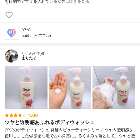
を目的でアプリを入れている女性…
続きを見る
37℃
pairfull(ペアフル)
なにわの主婦
まりたそ
4.00
ツヤと透明感あふれるボディウォッシュ
ダヴのボディウォッシュ 発酵＆ビューティーシリーズ ツヤ＆透明感を
使用しました😊濃密な泡で古い角質によるくすみを落として、ツヤと透