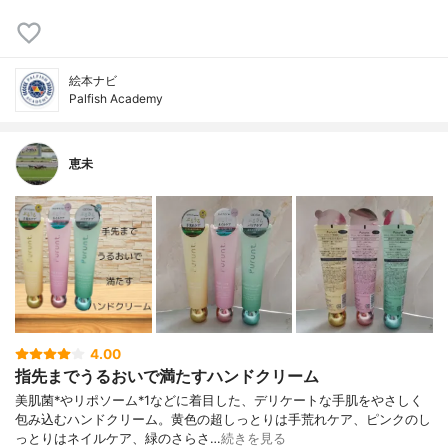
絵本ナビ
Palfish Academy
恵未
4.00
指先までうるおいで満たすハンドクリーム
美肌菌*やリポソーム*1などに着目した、デリケートな手肌をやさしく
包み込むハンドクリーム。黄色の超しっとりは手荒れケア、ピンクのし
っとりはネイルケア、緑のさらさ…
続きを見る