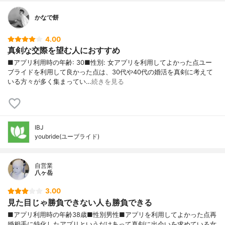
かなで餅
4.00
真剣な交際を望む人におすすめ
■アプリ利用時の年齢: 30■性別: 女アプリを利用してよかった点ユー
ブライドを利用して良かった点は、30代や40代の婚活を真剣に考えて
いる方々が多く集まってい…
続きを見る
IBJ
youbride(ユーブライド)
自営業
八ヶ岳
3.00
見た目じゃ勝負できない人も勝負できる
■アプリ利用時の年齢38歳■性別男性■アプリを利用してよかった点再
婚相手に特化したアプリというだけあって真剣に出会いを求めている女