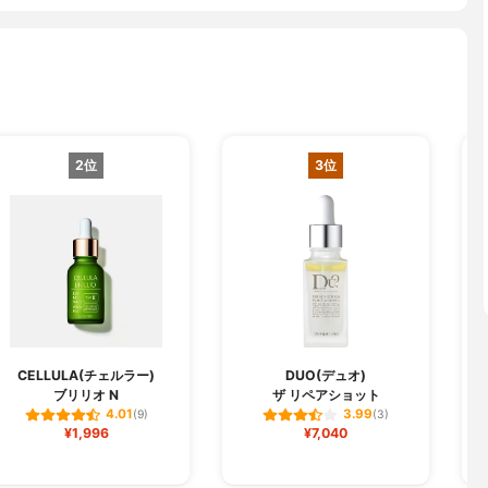
2位
3位
CELLULA(チェルラー)
DUO(デュオ)
ブリリオ N
ザ リペアショット
フ
4.01
3.99
(9)
(3)
¥1,996
¥7,040