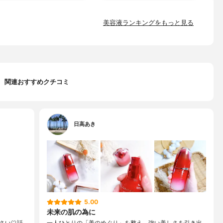
美容液ランキングをもっと見る
関連おすすめクチコミ
日高あき
5.00
未来の肌の為に
い🤍話
一人ひとりの「美のめぐり」を整え、強い美しさを引き出