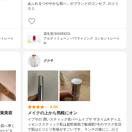
あふれるつややかな肌へ」がブランドのコンセプ…
続きを
見る
資生堂(SHISEIDO)
ントレート
アルティミューン パワライジング コンセントレート
III
グク子
4.00
対策美容
メイクの上から気軽にオン
イプサの 潤いスティック状バームイプサ ザタイムR ディエ
ッセンススティック私は超乾燥肌で敏感肌?今のマスク生活
る肌へ導く
で肌はヒリヒリ乾燥がすごいです。ランチの後にこ…
続き
防)☞ビタ