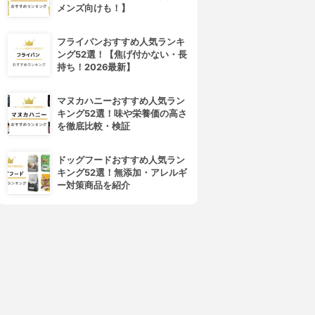
メンズ向けも！】
フライパンおすすめ人気ランキ
ング52選！【焦げ付かない・長
持ち！2026最新】
マヌカハニーおすすめ人気ラン
4位
5位
キング52選！味や栄養価の高さ
を徹底比較・検証
ドッグフードおすすめ人気ラン
キング52選！無添加・アレルギ
ー対策商品を紹介
フレイスラボ
LANCOME(ランコム)
レイスラボ FLAIS LABO ホ
ジェニフィック アルティメ セ
ワイト VC セラム
ラム
3.99
3.98
(54)
¥3,278
¥17,820