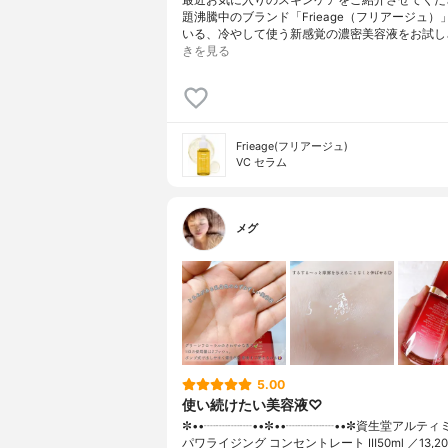
題沸騰中のブランド「Frieage（フリアージュ）
いる、冷やして使う新感覚の濃密美容液をお試し
きを見る
Frieage(フリアージュ)
VC セラム
メグ
5.00
使い続けたい美容液♡
✼••┈┈┈┈••✼••┈┈┈┈••✼資生堂アルティ
パワライジング コンセントレート Ⅲ50ml ／13,2