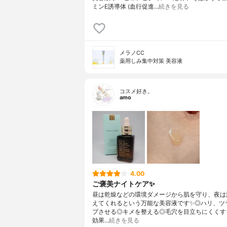
ミンE誘導体 (血行促進…
続きを見る
メラノCC
薬用しみ集中対策 美容液
コスメ好き。
amo
4.00
ご褒美ナイトケア✨
昼は乾燥などの環境ダメージから肌を守り、夜は
えてくれるという万能な美容液です✨◎ハリ、ツ
プさせる◎キメを整える◎毛穴を目立ちにくくす
効果…
続きを見る