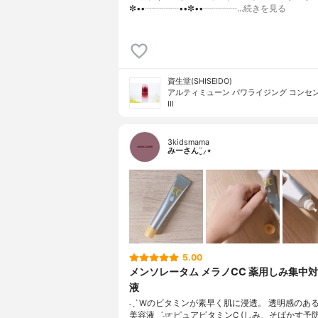
✼••┈┈┈┈••✼••┈┈┈┈…
続きを見る
資生堂(SHISEIDO)
アルティミューン パワライジング コンセ
III
3kidsmama
みーさん¨̮⸝⋆
5.00
メンソレータム メラノCC 薬用しみ集中
液
˗ˏˋ Wのビタミンが素早く肌に浸透。 透明感のあ
美容液 ˎˊ˗☞ピュアビタミンC (しみ、そばかす予