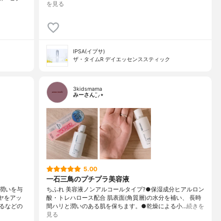
を見る
IPSA(イプサ)
ザ・タイムR デイエッセンススティック
3kidsmama
みーさん¨̮⸝⋆
5.00
一石三鳥のプチプラ美容液
潤いを与
ちふれ 美容液ノンアルコールタイプ?●保湿成分ヒアルロン
ヤをアッ
酸・トレハロース配合 肌表面(角質層)の水分を補い、 長時
るなどの
間ハリと潤いのある肌を保ちます。●乾燥による小…
続きを
見る