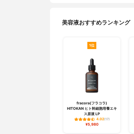
美容液おすすめランキング
1位
fracora(フラコラ)
HITOKAN ヒト幹細胞培養エキ
ス原液 LP
4.02
(17)
¥5,980