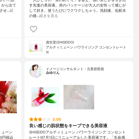
」から出て
す先進の美容液。赤のパッケージが大人の女性って感じが
させ…
続
して好き。使うたびにワクワクしちゃう。洗顔後、化粧水
の後…
続きを見る
資生堂(SHISEIDO)
アルティミューン パワライジング コンセントレート
III
イメージコンサルタント・元美容部員
みゆりん
3.00
良い感じの肌状態をキープできる美容液
ミューン
SHISEIDOアルティミューン パワーライジング コンセント
00円税込
レートⅢ7月1日にリニューアルした美容液です。「生命感