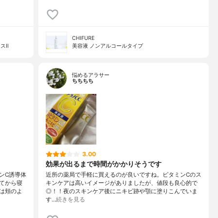
CHIFURE
スⅡ
美容液 ノンアルコールタイプ
悩めるアラサー
ちちちち
3.00
効果が出るまで時間がかかりそうです
ンC誘導体
近所の薬局で手軽に買えるのが良いですね。ビタミンCのス
てから寝
キンケアは高いイメージがありましたが、値段も良心的で
は頬のよ
◎！！夜のスキンケア後にニキビ跡や顎に塗りこんでいま
す…
続きを見る