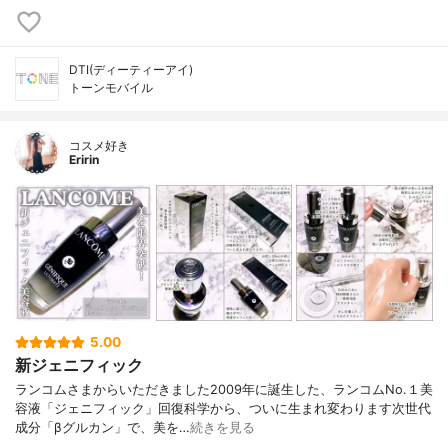
DTI(ディーティーアイ)
トーンモバイル
コスメ好き
Eririn
5.00
新ジェニフィック
ランコムさまからいただきました2009年に誕生した、ランコムNo.１美
容液「ジェニフィック」回復科学から、ついに生まれ変わります次世代
成分「βグルカン」で、美を…
続きを見る