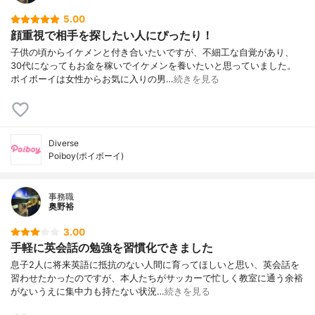
5.00
顔重視で相手を探したい人にぴったり！
子供の頃からイケメンと付き合いたいですが、不細工な自覚があり、
30代になってもお金を稼いでイケメンを養いたいと思っていました。
ポイボーイは女性からお気に入りの男…
続きを見る
Diverse
Poiboy(ポイボーイ)
事務職
奥野裕
3.00
手軽に英会話の勉強を習慣化できました
息子2人に将来英語に抵抗のない人間に育ってほしいと思い、英会話を
習わせたかったのですが、本人たちがサッカーで忙しく教室に通う余裕
がないうえに集中力も持たない状況…
続きを見る