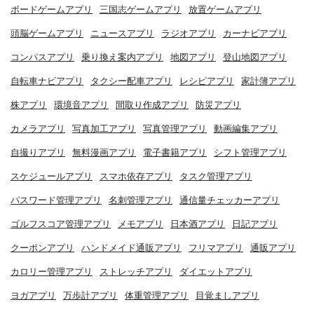
ボードゲームアプリ
三国志ゲームアプリ
放置ゲームアプリ
頭脳ゲームアプリ
ニュースアプリ
ラジオアプリ
カーナビアプリ
コンパスアプリ
乗り換え案内アプリ
地図アプリ
登山地図アプリ
自転車ナビアプリ
タクシー配車アプリ
レシピアプリ
家計簿アプリ
株アプリ
環境音アプリ
間取り作成アプリ
防災アプリ
カメラアプリ
写真加工アプリ
写真管理アプリ
動画編集アプリ
自撮りアプリ
無料漫画アプリ
電子書籍アプリ
シフト管理アプリ
スケジュールアプリ
スマホ依存アプリ
タスク管理アプリ
パスワード管理アプリ
名刺管理アプリ
通信量チェッカーアプリ
ゴルフスコア管理アプリ
メモアプリ
日本酒アプリ
日記アプリ
クーポンアプリ
ハンドメイド通販アプリ
フリマアプリ
通販アプリ
カロリー管理アプリ
ストレッチアプリ
ダイエットアプリ
ヨガアプリ
万歩計アプリ
体重管理アプリ
目覚ましアプリ